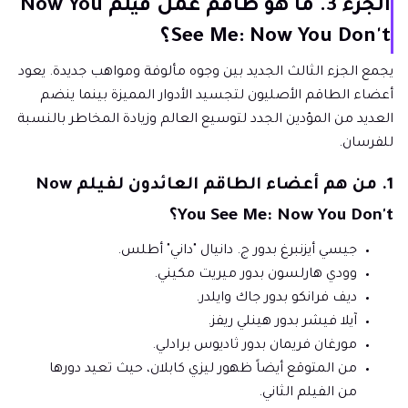
الجزء 3. ما هو طاقم عمل فيلم Now You
See Me: Now You Don't؟
يجمع الجزء الثالث الجديد بين وجوه مألوفة ومواهب جديدة. يعود
أعضاء الطاقم الأصليون لتجسيد الأدوار المميزة بينما ينضم
العديد من المؤدين الجدد لتوسيع العالم وزيادة المخاطر بالنسبة
للفرسان.
1. من هم أعضاء الطاقم العائدون لفيلم Now
You See Me: Now You Don't؟
جيسي أيزنبرغ بدور ج. دانيال "داني" أطلس.
وودي هارلسون بدور ميريت مكيني.
ديف فرانكو بدور جاك وايلدر.
آيلا فيشر بدور هينلي ريفز.
مورغان فريمان بدور ثاديوس برادلي.
من المتوقع أيضاً ظهور ليزي كابلان، حيث تعيد دورها
من الفيلم الثاني.