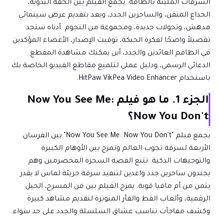
السرقات المليئة بالطاقة. يجمع الفيلم بين الخفة اليدوية،
الخداع المتقن، والساحرين الجدد، ويعد بتقديم عرض سينمائي
مدهش، وتحولات جديدة، ومجموعة من النجوم. أدناه ستجد
تفصيلاً واضحًا لفكرة الحبكة، توقيت الإصدار، الأعضاء المؤكدين
في الطاقم العائدين والجدد، أين يمكنك مشاهدة المقطع
الدعائي الرسمي، ودليل عملي لتلميع مقاطع الفيديو الخاصة بك
باستخدام HitPaw VikPea Video Enhancer.
الجزء 1. ما هو فيلم Now You See Me:
Now You Don't؟
يجمع فيلم "Now You See Me: Now You Don't" بين الفرسان
الأربعة لسرقة تجوب العالم وتمزج بين الأوهام الكبيرة
والتوجيهات الذكية. تتبع القصة السحرة المخضرمين وهم
يجندون ساحرين جدد واعدين لتنفيذ سرقة جريئة لماس لا يقدر
بثمن من أم مافيا قوية. يمزج الفيلم بين فن المسرح، الحيل
الرقمية، وألعاب القط والفأر المتوترة لتقديم مشاهد كبيرة
وكشف مفاجآت تناسب عشاق السلسلة والجدد على حد سواء.