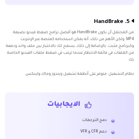
5. HandBrake
من المحتمل أن يكون HandBrake هو أفضل برامج ضغط فيديو بصيغة
MP4. ولكن الأهم من ذلك، أنه يمكن استخدامه كمنصة عبر الإنترنت
وكبرنامج مثبت. بالإضافة إلى ذلك، يسمح لك بالاختيار بين ملف واحد ودفعة
من الملفات في قائمة الانتظار عندما ترغب في ضغط ملفات الفيديو الخاصة
بك.
نظام التشغيل: متوفر على أنظمة تشغيل ويتدوز وماك ولينكس.
الايجابيات
دمج الترجمات
دعم CFR و VFR