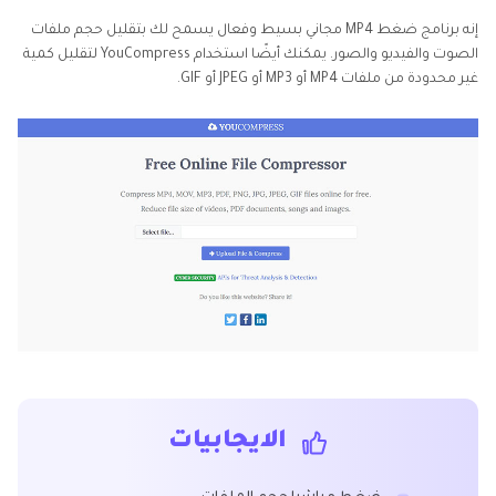
إنه برنامج ضغط MP4 مجاني بسيط وفعال يسمح لك بتقليل حجم ملفات
الصوت والفيديو والصور. يمكنك أيضًا استخدام YouCompress لتقليل كمية
غير محدودة من ملفات MP4 أو MP3 أو JPEG أو GIF.
الايجابيات