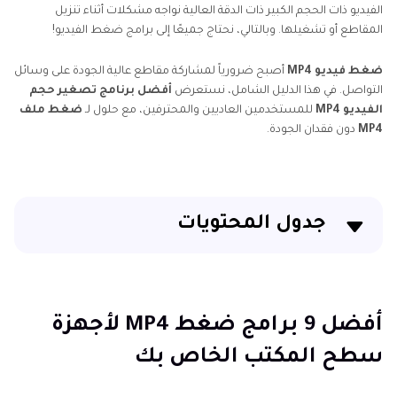
الفيديو ذات الحجم الكبير ذات الدقة العالية نواجه مشكلات أثناء تنزيل
المقاطع أو تشغيلها. وبالتالي، نحتاج جميعًا إلى برامج ضغط الفيديو!
ضغط فيديو MP4
أصبح ضرورياً لمشاركة مقاطع عالية الجودة على وسائل
التواصل. في هذا الدليل الشامل، نستعرض
أفضل برنامج تصغير حجم
الفيديو MP4
للمستخدمين العاديين والمحترفين، مع حلول لـ
ضغط ملف
MP4
دون فقدان الجودة.
جدول المحتويات
أفضل 9 برامج ضغط MP4 لأجهزة سطح المكتب الخاص
بك
أفضل 9 برامج ضغط MP4 لأجهزة
أفضل 10 برامج ضغط ملف MP4 اون لاين
سطح المكتب الخاص بك
الأسئلة الشائعة حول ضغط فيديو MP4