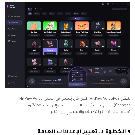
شغِّل HitPaw VoicePea (الذي كان يُسمى في الأصل HitPaw Voice
Changer) وافتح قسم "لوحة الصوت". انتقل إلى الفئة "Vibe" وحدد صوت
"منبه الساعة". انقر لتطبيقه والاستماع إلى التأثير.
الخطوة 3. تغيير الإعدادات العامة