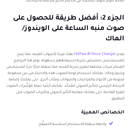
أنماط النوم سوف يساعدنا في الاختيار الأكثر ملاءمة لاحتياجاتنا.
الجزء 2: أفضل طريقة للحصول على
صوت منبه الساعة على الويندوز/
الماك
يقدم
HitPaw AI Voice Changer
نهجًا فريدًا لأصوات المنبه، مما يتيح
للمستخدمين تخصيص تجربة استيقاظهم بسهولة. يوفر هذا البرنامج
المبتكر ميزات مختلفة لتعزيز تجربة المنبه، مما يجعله خيارًا بارزًا لمستخدمي
ويندوز وماك. يمكنك استخدام لوحة الصوت هذه والاختيار من بين مجموعة
متنوعة من الأجواء والمزاجيات والحيوانات وفئات أخرى. حتى يمكنك إضافة
الارتباط الرئيسي للتأثير الصوتي المُحدَّد. يمكنك أيضًا حفظ مُؤشِّرات الصوت
للمرة القادمة. حتى يمكنك معاينة التأثير الصوتي وتأثيرات الصوت قبل
التطبيق.
الخصائص المميزة
واجهة سهلة الاستخدام لسلاسة التصفُّح