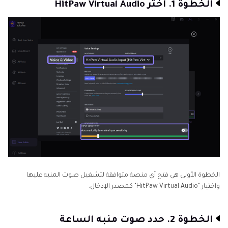
الخطوة 1. اختر HitPaw Virtual Audio
الخطوة الأولى هي فتح أي منصة متوافقة لتشغيل صوت المنبه عليها
واختيار "HitPaw Virtual Audio" كمصدر الإدخال.
الخطوة 2. حدد صوت منبه الساعة