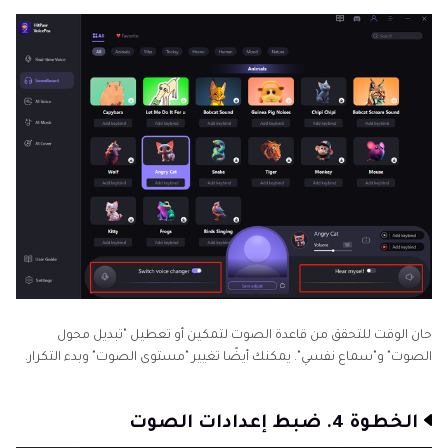
حان الوقت للتحقق من قاعدة الصوت لتمكين أو تعطيل "تبديل محول
الصوت" و"سماع نفسي". يمكنك أيضًا تغيير "مستوى الصوت" وبدء التكرار.
الخطوة 4. ضبط إعدادات الصوت