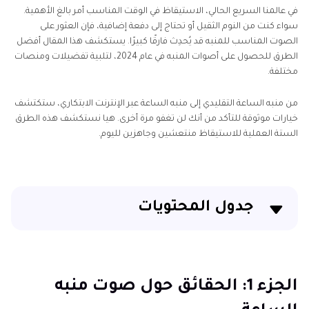
في عالمنا السريع الحالي، الاستيقاظ في الوقت المناسب أمر بالغ الأهمية.
سواء كنت من النوم الثقيل أو تحتاج إلى دفعة إضافية، فإن العثور على
الصوت المناسب للمنبه قد يُحدِث فارقًا كبيرًا. يستكشف هذا المقال أفضل
الطرق للحصول على أصوات المنبه في عام 2024، لتلبية تفضيلات ومنصات
مختلفة.
من منبه الساعة التقليدي إلى منبه الساعة عبر الإنترنت الابتكاري، ستكتشف
خيارات موثوقة للتأكد من أنك لن تغفو مرة أخرى. هيا نستكشف هذه الطرق
الستة العملية للاستيقاظ منتعشين وجاهزين لليوم.
جدول المحتويات
الجزء 1: الحقائق حول صوت منبه الساعة
الجزء 2: أفضل طريقة للحصول على صوت منبه الساعة
الجزء 1: الحقائق حول صوت منبه
على الويندوز/الماك