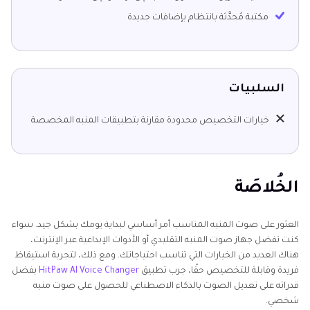
مكتبة مُحدَّثة بانتظام بإضافات جديدة
السلبيات
خيارات التخصيص محدودة مقارنة بتطبيقات المنبه المخصصة
الخُلاصَة
العثور على صوت المنبه المناسب أمر أساسي لبداية يومك بشكل جيد. سواء
كنت تفضل جهاز صوت المنبه التقليدي أو الأدوات الإبداعية عبر الإنترنت،
هناك العديد من الخيارات التي تناسب احتياجاتك. ومع ذلك، لتجربة استيقاظ
فريدة وقابلة للتخصيص حقًا، جرب تطبيق
HitPaw AI Voice Changer
بفضل
قدراته على تعديل الصوت بالذكاء الاصطناعي للحصول على صوت منبه
شخصي.