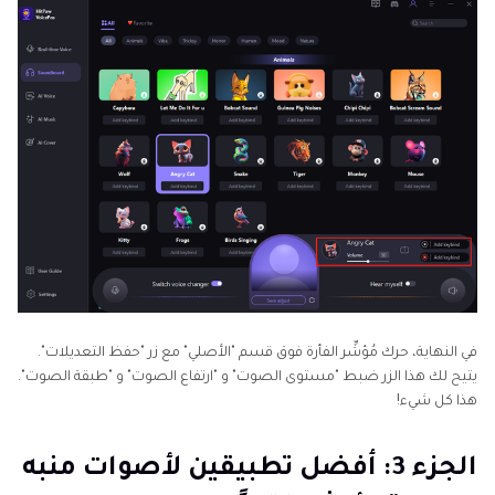
في النهاية، حرك مُؤشِّر الفأرة فوق قسم "الأصلي" مع زر "حفظ التعديلات".
يتيح لك هذا الزر ضبط "مستوى الصوت" و "ارتفاع الصوت" و "طبقة الصوت".
هذا كل شيء!
الجزء 3: أفضل تطبيقين لأصوات منبه