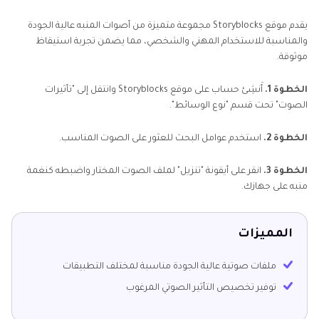
يقدم موقع Storyblocks مجموعة متميزة من أصوات المنبه عالية الجودة
والمناسبة للاستخدام المهني والشخصي، مما يضمن تجربة استيقاظ
موثوقة.
الخطوة 1.
أَنشِئ حساب على موقع Storyblocks وانتقل إلى "تأثيرات
الصوت" تحت قسم "نوع الوسائط".
الخطوة 2.
استخدم عوامل البحث للعثور على الصوت المناسب.
الخطوة 3.
انقر على أيقونة "تنزيل" لملف الصوت المختار واضبطه كنغمة
منبه على جهازك.
المميزات
ملفات صوتية عالية الجودة مناسبة لمختلف التطبيقات
توفير تخصيص التأثير الصوتي المرغوب