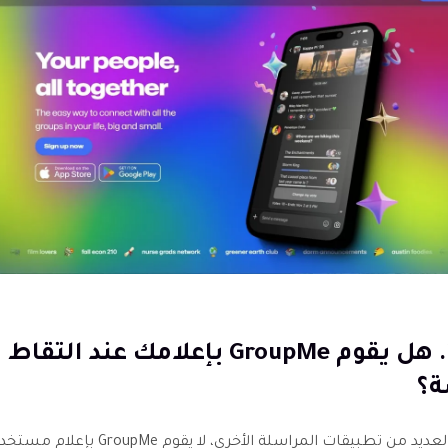
الجزء 2. هل يقوم GroupMe بإعلامك عند ال
ة؟
على عكس العديد من تطبيقات المراسلة الأخرى، لا ي