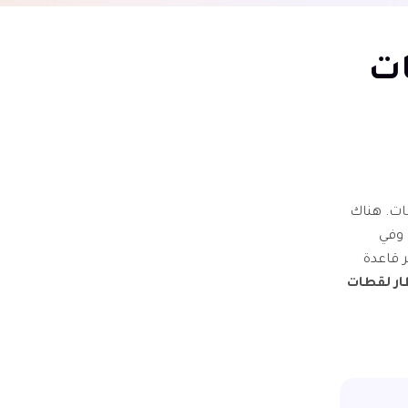
لقطات
مات. هناك
 وفي
عبر قاعدة
Group بإخطار لقطات