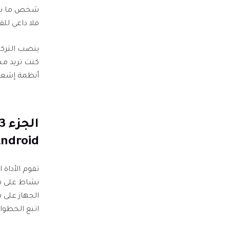
فلا داعي للق
ينصب التركي
كنت تريد مس
أنظمة إشعار
ndroid
نشاط على ش
اتبع الخطوات