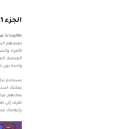
الجزء 1. ما هو GroupMe، وهل GroupMe آمن؟
pMe
بعضهم البع
الأفراد وال
واحدة دون م
يستخدم تداب
يمكنك استخد
يمكنهم عرض
بإعلامك عند