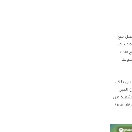
واصل مع
عديد من
ح هذه
ى 10000 عضو في مجموعة
على ذلك،
 الذين
مشفرة من
إلى طرف، مما يضمن الخصوصية الكاملة. وبالتالي، لا داعي للقلق من قيام GroupMe