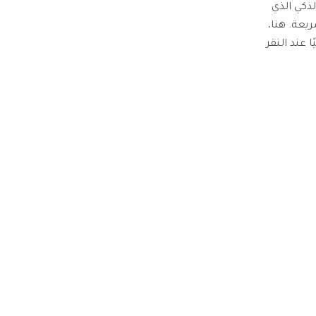
ك الذكي الذي
لسريعة. هنا،
عند النقر