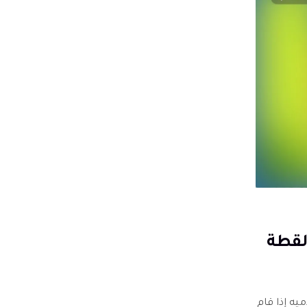
تقاط لقطة
قوم GroupMe بإعلام مستخدميه إذا قام