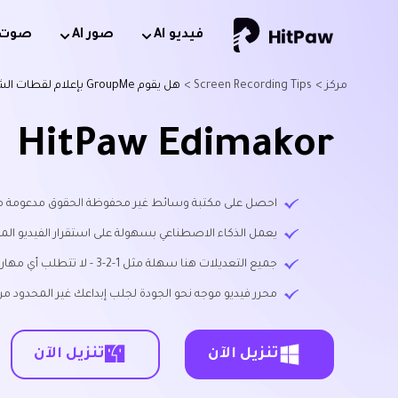
فيديو Al
صور AI
صوت AI
مركز >
Screen Recording Tips >
هل يقوم GroupMe بإعلام لقطات الشاشة –2026؟
HitPaw Edimakor
احصل على مكتبة وسائط غير محفوظة الحقوق مدعومة من GIPHY و Unsplash و xabay
يعمل الذكاء الاصطناعي بسهولة على استقرار الفيديو المهتزة 
جميع التعديلات هنا سهلة مثل 1-2-3 - لا تتطلب أي مهارة!
محرر فيديو موجه نحو الجودة لجلب إبداعك غير المحدود من 
تنزيل الآن
تنزيل الآن