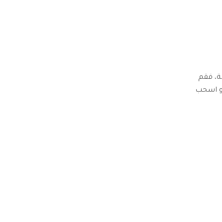
ة، فقم
أو اسحب