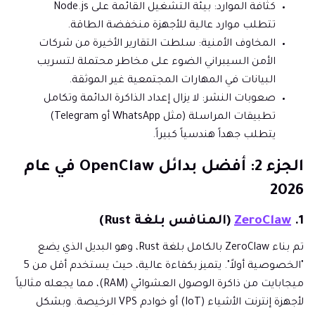
كثافة الموارد: بيئة التشغيل القائمة على Node.js
تتطلب موارد عالية للأجهزة منخفضة الطاقة.
المخاوف الأمنية: سلطت التقارير الأخيرة من شركات
الأمن السيبراني الضوء على مخاطر محتملة لتسريب
البيانات في المهارات المجتمعية غير الموثقة.
صعوبات النشر: لا يزال إعداد الذاكرة الدائمة وتكامل
تطبيقات المراسلة (مثل WhatsApp أو Telegram)
يتطلب جهداً هندسياً كبيراً.
الجزء 2: أفضل بدائل OpenClaw في عام
2026
1.
ZeroClaw
(المنافس بلغة Rust)
تم بناء ZeroClaw بالكامل بلغة Rust، وهو البديل الذي يضع
"الخصوصية أولاً". يتميز بكفاءة عالية، حيث يستخدم أقل من 5
ميجابايت من ذاكرة الوصول العشوائي (RAM)، مما يجعله مثالياً
لأجهزة إنترنت الأشياء (IoT) أو خوادم VPS الرخيصة. وبشكل