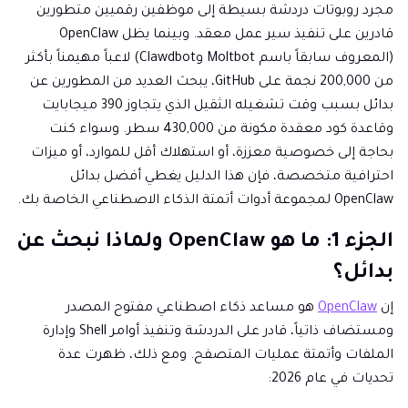
مجرد روبوتات دردشة بسيطة إلى موظفين رقميين متطورين
قادرين على تنفيذ سير عمل معقد. وبينما يظل OpenClaw
(المعروف سابقاً باسم Moltbot وClawdbot) لاعباً مهيمناً بأكثر
من 200,000 نجمة على GitHub، يبحث العديد من المطورين عن
بدائل بسبب وقت تشغيله الثقيل الذي يتجاوز 390 ميجابايت
وقاعدة كود معقدة مكونة من 430,000 سطر. وسواء كنت
بحاجة إلى خصوصية معززة، أو استهلاك أقل للموارد، أو ميزات
احترافية متخصصة، فإن هذا الدليل يغطي أفضل بدائل
OpenClaw لمجموعة أدوات أتمتة الذكاء الاصطناعي الخاصة بك.
الجزء 1: ما هو OpenClaw ولماذا نبحث عن
بدائل؟
إن
OpenClaw
هو مساعد ذكاء اصطناعي مفتوح المصدر
ومستضاف ذاتياً، قادر على الدردشة وتنفيذ أوامر Shell وإدارة
الملفات وأتمتة عمليات المتصفح. ومع ذلك، ظهرت عدة
تحديات في عام 2026: