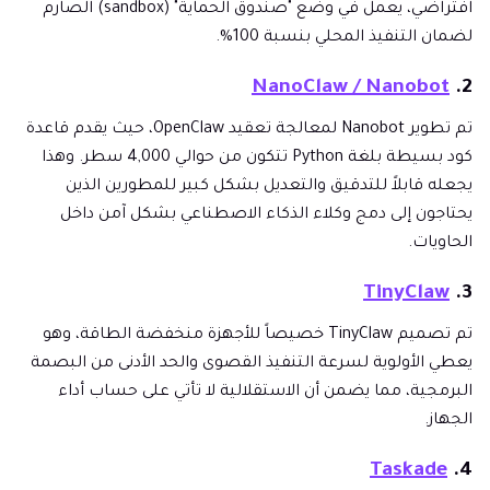
افتراضي، يعمل في وضع "صندوق الحماية" (sandbox) الصارم
لضمان التنفيذ المحلي بنسبة 100%.
NanoClaw / Nanobot
2.
تم تطوير Nanobot لمعالجة تعقيد OpenClaw، حيث يقدم قاعدة
كود بسيطة بلغة Python تتكون من حوالي 4,000 سطر. وهذا
يجعله قابلاً للتدقيق والتعديل بشكل كبير للمطورين الذين
يحتاجون إلى دمج وكلاء الذكاء الاصطناعي بشكل آمن داخل
الحاويات.
TinyClaw
3.
تم تصميم TinyClaw خصيصاً للأجهزة منخفضة الطاقة، وهو
يعطي الأولوية لسرعة التنفيذ القصوى والحد الأدنى من البصمة
البرمجية، مما يضمن أن الاستقلالية لا تأتي على حساب أداء
الجهاز.
Taskade
4.