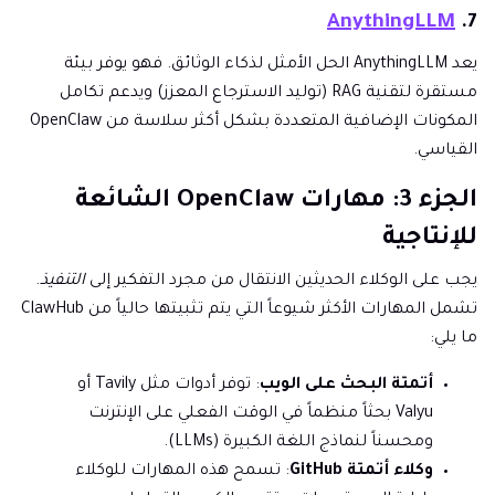
AnythingLLM
7.
يعد AnythingLLM الحل الأمثل لذكاء الوثائق. فهو يوفر بيئة
مستقرة لتقنية RAG (توليد الاسترجاع المعزز) ويدعم تكامل
المكونات الإضافية المتعددة بشكل أكثر سلاسة من OpenClaw
القياسي.
الجزء 3: مهارات OpenClaw الشائعة
للإنتاجية
يجب على الوكلاء الحديثين الانتقال من مجرد التفكير إلى
التنفيذ
.
تشمل المهارات الأكثر شيوعاً التي يتم تثبيتها حالياً من ClawHub
ما يلي:
أتمتة البحث على الويب
: توفر أدوات مثل Tavily أو
Valyu بحثاً منظماً في الوقت الفعلي على الإنترنت
ومحسناً لنماذج اللغة الكبيرة (LLMs).
وكلاء أتمتة GitHub
: تسمح هذه المهارات للوكلاء