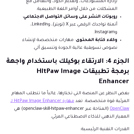
بإدارة المستودعات، وتقديم الكود، والتعامل مع
المشكلات من خلال أوامر اللغة الطبيعية.
روبوتات النشر على وسائل التواصل الاجتماعي
:
أتمتة تواجدك الرقمي عبر X (تويتر)، وLinkedIn،
وInstagram.
وكلاء كتابة المحتوى
: مهارات متخصصة لإنشاء
نصوص تسويقية عالية الجودة وتنسيق آلي.
الجزء 4: الارتقاء بوكيلك باستخدام واجهة
برمجة تطبيقات HitPaw Image
Enhancer
بغض النظر عن المنصة التي تختارها، غالباً ما تتطلب المهام
المرئية قوة متخصصة. تعد
مهارة HitPaw Image Enhancer لـ
OpenClaw
(المتاحة عبر openclaw-skill-hitpaw-enhancer) هي
المعيار الذهبي للذكاء الاصطناعي المرئي.
القدرات التقنية الرئيسية: