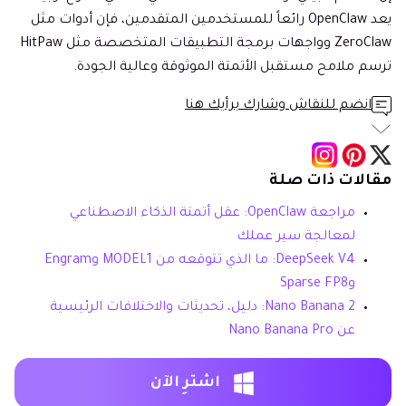
يعد OpenClaw رائعاً للمستخدمين المتقدمين، فإن أدوات مثل
ZeroClaw وواجهات برمجة التطبيقات المتخصصة مثل HitPaw
ترسم ملامح مستقبل الأتمتة الموثوقة وعالية الجودة.
انضم للنقاش وشارك برأيك هنا
مقالات ذات صلة
مراجعة OpenClaw: عقل أتمتة الذكاء الاصطناعي
لمعالجة سير عملك
DeepSeek V4: ما الذي تتوقعه من MODEL1 وEngram
وSparse FP8
Nano Banana 2: دليل، تحديثات والاختلافات الرئيسية
عن Nano Banana Pro
اشترِ الآن