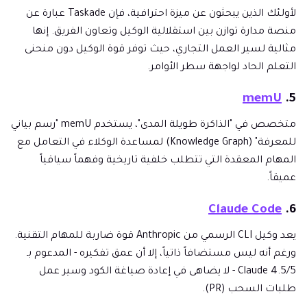
لأولئك الذين يبحثون عن ميزة احترافية، فإن Taskade عبارة عن
منصة مدارة توازن بين استقلالية الوكيل وتعاون الفريق. إنها
مثالية لسير العمل التجاري، حيث توفر قوة الوكيل دون منحنى
التعلم الحاد لواجهة سطر الأوامر.
memU
5.
متخصص في "الذاكرة طويلة المدى"، يستخدم memU "رسم بياني
للمعرفة" (Knowledge Graph) لمساعدة الوكلاء في التعامل مع
المهام المعقدة التي تتطلب خلفية تاريخية وفهماً سياقياً
عميقاً.
Claude Code
6.
يعد وكيل CLI الرسمي من Anthropic قوة ضاربة للمهام التقنية.
ورغم أنه ليس مستضافاً ذاتياً، إلا أن عمق تفكيره - المدعوم بـ
Claude 4.5/5 - لا يضاهى في إعادة صياغة الكود وسير عمل
طلبات السحب (PR).