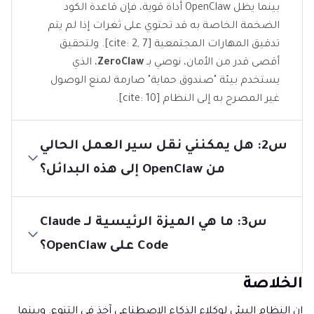
بينما يظل OpenClaw أداة قوية، فإن قاعدة الكود
الضخمة الخاصة به قد تحتوي على ثغرات إذا لم يتم
تدقيق المهارات المجتمعية [cite: 2, 7]. ولتحقيق
أقصى قدر من الأمان، نوصي بـ
ZeroClaw
، الذي
يستخدم بيئة "صندوق حماية" صارمة لمنع الوصول
غير المصرح به إلى النظام [cite: 10].
س2: هل يمكنني نقل سير العمل الحالي
من OpenClaw إلى هذه البدائل؟
س3: ما هي الميزة الرئيسية لـ Claude
Code على OpenClaw؟
الخلاصة
إن النظام البيئي لوكلاء الذكاء الاصطناعي آخذ في التنوع. وبينما