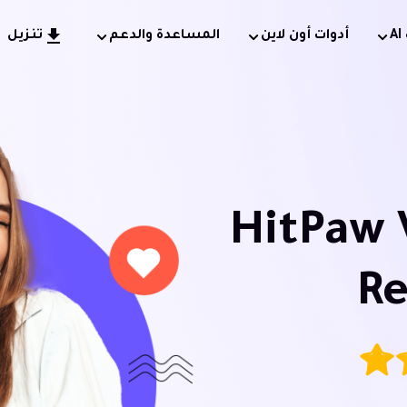
أدوات أون لاين
المساعدة والدعم
تنزيل
HitPaw 
R