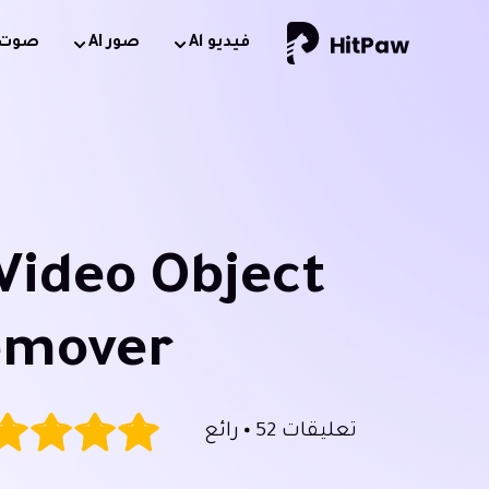
فيديو Al
صور AI
صوت AI
Video Object
emover
تعليقات 52
رائع