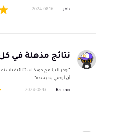
باقر
2024-08-16
نتائج مذهلة في كل
أن أوصي به بشدة”
2024-08-13
Barzani