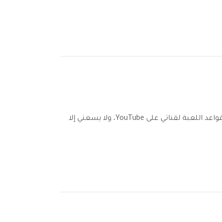
“يوفر البرنامج جودة استثنائية باستمرار، ويزيل التشتيتات من مقاطع الفيديو الخاصة بي بسلاسة. إنه يغير قواعد اللعبة لقناتي على YouTube، ولا يسعني إلا