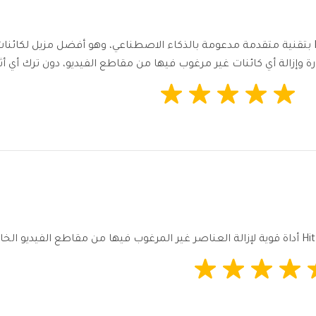
“يتميز HitPaw Video Object Remover بتقنية متقدمة مدعومة بالذكاء الاصطناعي، وهو أف
ة وإزالة أي كائنات غير مرغوب فيها من مقاطع الفيديو، دون ترك أي أثر