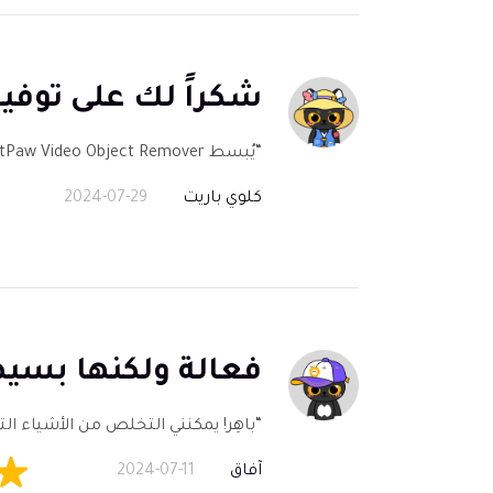
شكراً لك على توفير
“يُبسط HitPaw Video Object Remover تحرير الفيديو. يمكنه إزالة الخلفيات واستبدالها بصورتي. إنه مثالي لقناتي على YouTube!”
كلوي باريت
2024-07-29
فعالة ولكنها بسي
“باهِر! يمكنني التخلص من الأشياء التي
آفاق
2024-07-11