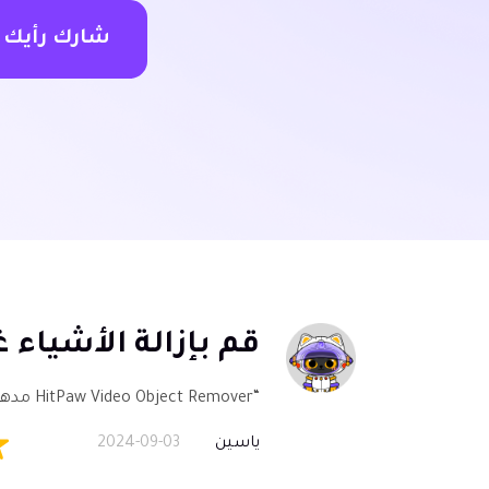
شارك رأيك
قم بإزالة الأشياء
“HitPaw Video Object Remover مدهش! فهو يزيل بسهولة الكائنات غير المرغوب فيها من مقاطع الفيديو بنتائج طبيعية.”
ياسين
2024-09-03