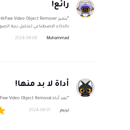
رائع!
بالذكاء الاصطناعي لتحليل بنية الصور
2024-08-08
Muhammad
أداة لا بد منها!
“تعد أداة HitPaw Video Object Removal أداة قوية لإزالة العناصر غير المرغوب فيها من مقاطع الفيديو الخاصة بك. ضروري لمحرري الفيديو!”
ترنيم
2024-08-01