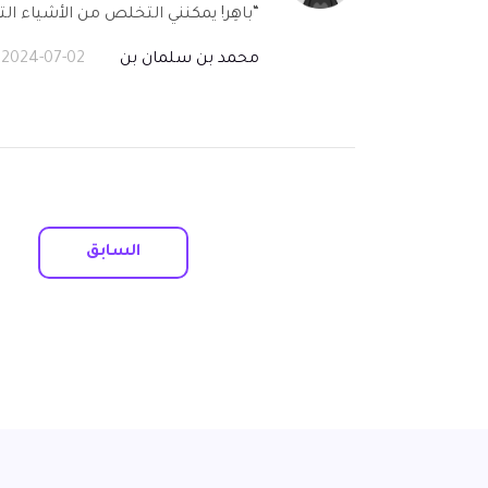
“باهِر! يمكنني التخلص من الأشياء التي
محمد بن سلمان بن
2024-07-02
السابق