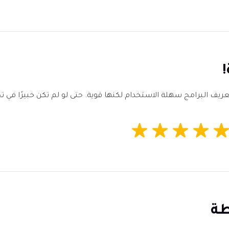
HitPaw Video Object Re هو تعريف البرامج سهلة الاستخدام لكنها قوية. حتى لو لم تكن خ
طة