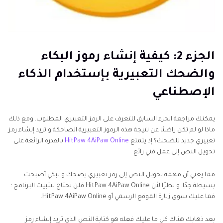
الجزء 2: كيفية إنشاء رموز البكاء
والضحك التعبيرية بإستخدام الذكاء
الإصطناعي
يمكنك مراجعة الجزء السابق للتعرف على الرمز التعبيري المطلوب. ومع ذلك
ماذا لو لم تكن راضيًا عن نتيجة هذه الرموز التعبيرية الضاحكة و تريد إنشاء رمز
تعبيري جديد للضحك؟ إذ يتمتع
HitPaw 4AiPaw Online
بالقدرة الرائعة على
تحويل النص إلى عمل فني رائع
مما يعني أن مهمة تحويل النص إلى رمز تعبيري يضحك و يبكي أصبحت
بسيطة جدًا. و نظرًا لأن HitPaw 4AiPaw Online فلن تحتاج لتثبيت البرنامج ؛
فما عليك سوى زيارة الموقع الرسمي أو HitPaw 4AiPaw Online.
بعد ذهابك هناك كل ما عليك فعله هو كتابة النص الذي تريد إنشاء رمز