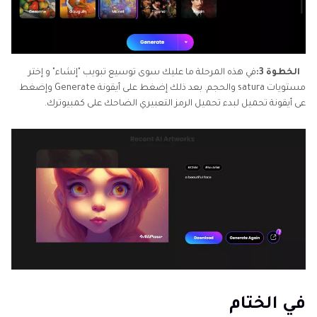
الخطوة 3:
في هذه المرحلة ما عليك سوى توسيع تبويب "إنشاء" و إختر
مستويات satura والحجم. بعد ذلك إضغط على أيقونة Generate وإضغط
عى أيقونة تحميل لبدء تحميل الرمز التعبيري الضاحك على كمبيوترك.
في الختام