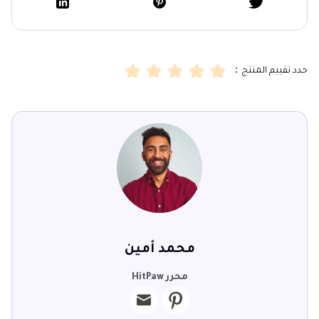
حدد تقييم المنتج：
محمد أمين
محرر HitPaw