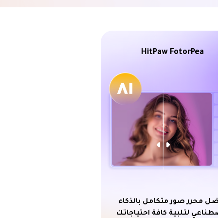
HitPaw FotorPea
ل محرر صور متكامل بالذكاء
طناعي لتلبية كافة احتياجاتك