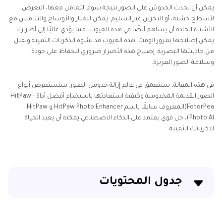
يمكن أن تحدث الخدوش على الصور نتيجة سوء التعامل معها، التعرض
لأسطح خشنة، أو التخزين غير السليم. يمكن للغبار والأوساخ والتلامس مع
الأشياء الحادة أن يساهم أيضًا في هذه العيوب، مما يؤدي غالبًا إلى أضرار لا
يمكن إصلاحها بمرور الوقت. هذه العيوب قد تشوه الذكريات الثمينة وتقلل
من جاذبيتها البصرية. إصلاح هذه الأضرار ضروري للحفاظ على جودة
وسلامة الصور العزيزة.
في هذه المقالة، سنتعمق في عالم إزالة خدوش الصور. سنستعرض أنواع
الصور القديمة المخدوشة وكيفية استعادتها باستخدام أفضل أداة - HitPaw
FotorPea(المعروف سابقًا باسم HitPaw Photo Enhancer و HitPaw
Photo Al)، حل قوي يعتمد على الذكاء الاصطناعي يمكنه أن يعيد الحياة
لذكرياتك الثمينة.
جدول المحتويات
الجزء 1: ما هي الصورة القديمة المخدوشة؟