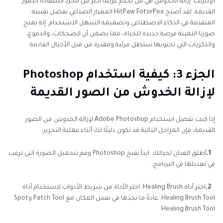
الإنترنت. إزالة الخدوش هي فن يخدم غرضًا أكبر من مجرد استعادة الصور
القديمة. لقد أصبح HitPaw FotorPea المعيار الصناعي بفضل تقنيته
المتقدمة في الذكاء الاصطناعي وتصميمه السهل الاستخدام. إنه يمنح
صورنا الثمينة فرصة جديدة للحياة، مما يضمن أن الضحكات، والدموع،
والذكريات التي تحتويها ستظل مرئية ومقدرة من قبل الأجيال القادمة.
الجزء 3: كيفية استخدام Photoshop
لإزالة الخدوش من الصور القديمة
إذا كنت تفضل استخدام Adobe Photoshop لإزالة الخدوش من الصور
القديمة، فإن المراحل التالية قد تكون دليلًا لك أثناء عملية التحرير:
1.
أطلق العنان لخيالك: ابدأ بفتح Photoshop وقم بتحميل الصورة التي ترغب
في تعديلها في البرنامج.
2.
اختر أداة Healing Brush: اختر الأداة من شريط الأدوات لاستخدام أداة
Healing Brush Tool. عادةً ما تجدها في نفس المكان مع Patch Tool وSpot
Healing Brush Tool.