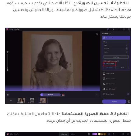
الخطوة 4. تحسين الصورة:
دع الذكاء الاصطناعي يقوم بسحره. سيقوم
HitPaw FotorPea بتحليل صورتك ومعالجتها، وإزالة الخدوش وتحسين
جودتها بشكل عام.
الخطوة 5. حفظ الصورة المستعادة:
عند الانتهاء من العملية، يمكنك
حفظ الصورة المستعادة الجديدة في أي مكان تريده.