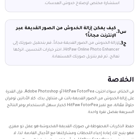
استشارة مختص لإصلاح خدوش العدسات.
كيف يمكن إزالة الخدوش من الصور القديمة عبر
س3.
الإنترنت مجاناً؟
لإزالة الخدوش من الصور القديمة مجاناً، قم بتحميل صورتك إلى
ج3.
HitPaw Online Photo Enhancer، اختر خيارات التحسين، اتركها
تعالج، ثم قم بتنزيل صورتك المستعادة.
الخلاصة
في الختام، سواء اخترت HitPaw FotorPea أو Adobe Photoshop، فإن القدرة
على إزالة الخدوش من الصور القديمة باتت في متناول يدك. كلا الأداتين توفران
حلولاً فعّالة، مع تميز HitPaw FotorPea كخيار سهل الاستخدام يوفر النتائج
السريعة بفضل نقرة واحدة.
حفظ الذكريات المحفوظة في صورك القديمة المخدوشة هو عمل ذو مغزى.
فهو يتيح لك إعادة إحياء اللحظات ومشاركتها مع الأجيال القادمة. لذا، لا