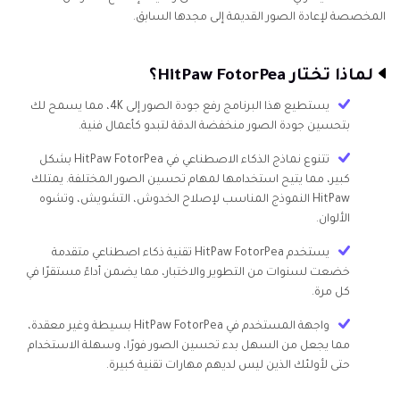
المخصصة لإعادة الصور القديمة إلى مجدها السابق.
لماذا تختار HitPaw FotorPea؟
يستطيع هذا البرنامج رفع جودة الصور إلى 4K، مما يسمح لك
بتحسين جودة الصور منخفضة الدقة لتبدو كأعمال فنية.
تتنوع نماذج الذكاء الاصطناعي في HitPaw FotorPea بشكل
كبير، مما يتيح استخدامها لمهام تحسين الصور المختلفة. يمتلك
HitPaw النموذج المناسب لإصلاح الخدوش، التشويش، وتشوه
الألوان.
يستخدم HitPaw FotorPea تقنية ذكاء اصطناعي متقدمة
خضعت لسنوات من التطوير والاختبار، مما يضمن أداءً مستقرًا في
كل مرة.
واجهة المستخدم في HitPaw FotorPea بسيطة وغير معقدة،
مما يجعل من السهل بدء تحسين الصور فورًا، وسهلة الاستخدام
حتى لأولئك الذين ليس لديهم مهارات تقنية كبيرة.