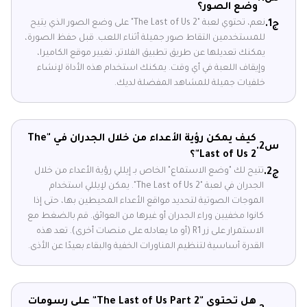
وضع الصور؟
نعم، تحتوي لعبة "The Last of Us 2" على وضع الصور الذي يتيح
ج1.
للمستخدمين التقاط صور جميلة أثناء اللعب. قبل حفظ الصورة،
يمكنك تعديلها عن طريق تطبيق الفلاتر، تغيير موقع الكاميرا،
وإيقاف اللعبة في أي وقت. يمكنك استخدام هذه الأداة لإنشاء
خلفيات جميلة للمشاهد المفضلة لديك.
كيف يمكن رؤية الأعداء من خلال الجدران في "The
س2.
Last of Us 2"؟
تتيح لك "وضع الاستماع" الخاص بـ إيللي رؤية الأعداء من خلال
ج2.
الجدران في لعبة "The Last of Us 2". يمكن لإيللي استخدام
الموجات الصوتية لتحديد مواقع الأعداء المحيطين بها، حتى إذا
كانوا مخفيين وراء الجدران أو غيرها من العوائق. قم بالضغط مع
الاستمرار على زر R1 (أو ما يعادله على منصات أخرى). تعد هذه
القدرة أساسية لتنظيم المناورات الخفية والبقاء بعيدًا عن الأذى.
هل تحتوي "The Last of Us Part 2" على رسومات