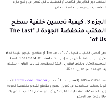
المكتب دون التأثير على الألعاب أو التطبيقات التي تعمل في وضع ملء
الشاشة. إنه يوفر محرك خلفيات مجاني.
الجزء 3. كيفية تحسين خلفية سطح
المكتب منخفضة الجودة لـ "The Last
of Us"
حتى أفضل الخلفيات الحية لـ "The Last of Us" أو مقاطع الفيديو القيمة قد لا
تكون متوفرة دائمًا بأعلى جودة. إذا وجدت خلفية لـ "The Last of Us" تلتقط
المشهد المثالي ولكنها تفتقر إلى الدقة المطلوبة، فلا داعي للقلق — يمكنك
بسهولة تحسينها إلى دقة 4K.
يعد HitPaw VikPea (المعروف سابقًا باسم
HitPaw Video Enhancer
) أداة
قوية يمكنها مساعدتك في تحويل الصور ومقاطع الفيديو منخفضة الجودة
إلى نتائج مذهلة بدقة عالية، مما يضمن أن يبدو سطح المكتب الخاص بك
حادًا وغامرًا قدر الإمكان.