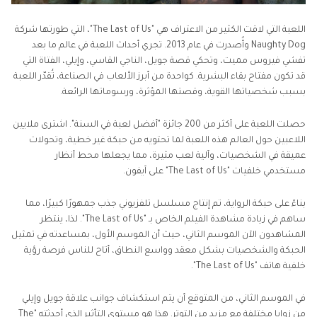
اللعبة التي لاقت الكثير من الاعتراف هي "The Last of Us"، التي طورتها شركة
Naughty Dog وأُصدرت في عام 2013. تجري أحداث اللعبة في عالم ما بعد
تفشي فيروس مميت، وتحكي قصة جويل، الناجي القاسي، وإيلي، الفتاة التي
قد تكون مفتاح بقاء البشرية. كواحدة من أبرز الألعاب في الصناعة، تُقدّر اللعبة
بسبب شخصياتها القوية، وقصتها المؤثرة، ورسوماتها الرائعة.
حصلت اللعبة على أكثر من 200 جائزة "أفضل لعبة في السنة". اشترى ملايين
اللاعبين حول العالم هذه اللعبة لما تحتويه من حبكة غير خطية، وتحولات
عميقة في الشخصيات، وآلية لعب مثيرة، مما يجعلها محط أنظار
مستخدمي خلفيات "The Last of Us" على آيفون.
بناءً على حبكة الرواية، تم إنتاج مسلسل تلفزيوني جذب جمهورًا كبيرًا، مما
ساهم في زيادة مشاهدة الفيلم الخاص بـ "The Last of Us". لذا، ينتظر
المشاهدون الآن الموسم الثاني، حيث أن الموسم الأول، بمساعدته في تمثيل
الحبكة والشخصيات بشكل معقد وواسع النطاق، أتاح للناس فرصة رؤية
خلفية هاتف "The Last of Us".
في الموسم الثاني، من المتوقع أن يتم استكشاف جوانب علاقة جويل وإيلي
من زوايا مختلفة مع مزيد من التوتر. هذا هو مستوى التأثير الذي أحدثته "The