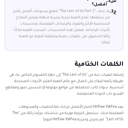
س3.
أفضل؟
بلا شك، "The Last of Us Part 2" تتمتع برسومات أفضل بكثير
ج3.
من سابقتها. تقدم اللعبة تجربة بصرية مذهلة بفضل النماذج
الشخصية الأكثر واقعية، والإعدادات المفصلة، وتحسينات
تأثيرات الإضاءة. بفضل هذه التحسينات، أصبحت اللعبة مكانًا
رائعًا للحصول على خلفيات جميلة ومكثفة تلتقط جو اللعبة
تمامًا.
الكلمات الختامية
إضافة خلفيات حية من "The Last of Us" إلى جهاز الكمبيوتر الخاص بك هي
طريقة رائعة للبقاء على اتصال مع عالم اللعبة المثير. الأدوات الصحيحة
أساسية، سواء كانت لتحميلها من مواقع موثوقة أو لتحسين صور ومقاطع
الفيديو ذات الجودة المنخفضة.
يعد HitPaw VikPea الخيار الأفضل لزيادة دقة الخلفيات والفيديوهات
المفضلة لديك. ستجعل الترقية فورية من شاشتك عرضًا رائعًا من "The
Last of Us". قم بتنزيل وتجربة HitPaw VikPea اليوم!