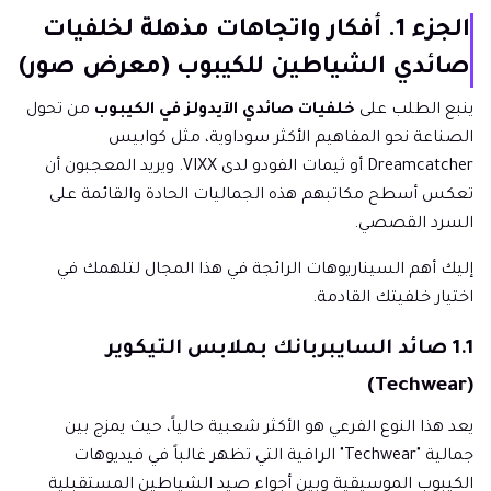
الجزء 1. أفكار واتجاهات مذهلة لخلفيات
صائدي الشياطين للكيبوب (معرض صور)
ينبع الطلب على
خلفيات صائدي الآيدولز في الكيبوب
من تحول
الصناعة نحو المفاهيم الأكثر سوداوية، مثل كوابيس
Dreamcatcher أو ثيمات الفودو لدى VIXX. ويريد المعجبون أن
تعكس أسطح مكاتبهم هذه الجماليات الحادة والقائمة على
السرد القصصي.
إليك أهم السيناريوهات الرائجة في هذا المجال لتلهمك في
اختيار خلفيتك القادمة.
1.1 صائد السايبربانك بملابس التيكوير
(Techwear)
يعد هذا النوع الفرعي هو الأكثر شعبية حالياً، حيث يمزج بين
جمالية "Techwear" الراقية التي تظهر غالباً في فيديوهات
الكيبوب الموسيقية وبين أجواء صيد الشياطين المستقبلية