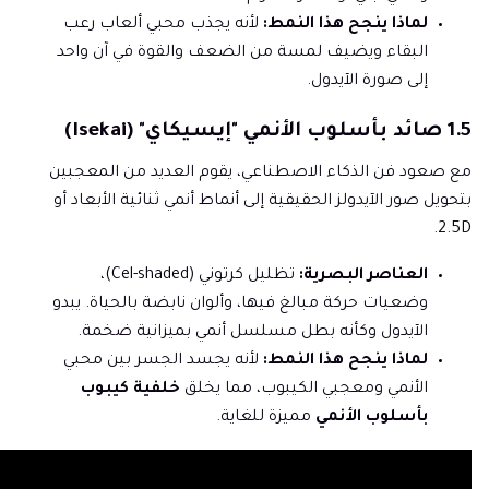
لماذا ينجح هذا النمط:
لأنه يجذب محبي ألعاب رعب
البقاء ويضيف لمسة من الضعف والقوة في آن واحد
إلى صورة الآيدول.
1.5 صائد بأسلوب الأنمي "إيسيكاي" (Isekai)
مع صعود فن الذكاء الاصطناعي، يقوم العديد من المعجبين
بتحويل صور الآيدولز الحقيقية إلى أنماط أنمي ثنائية الأبعاد أو
2.5D.
العناصر البصرية:
تظليل كرتوني (Cel-shaded)،
وضعيات حركة مبالغ فيها، وألوان نابضة بالحياة. يبدو
الآيدول وكأنه بطل مسلسل أنمي بميزانية ضخمة.
لماذا ينجح هذا النمط:
لأنه يجسد الجسر بين محبي
الأنمي ومعجبي الكيبوب، مما يخلق
خلفية كيبوب
بأسلوب الأنمي
مميزة للغاية.