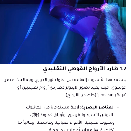
1.2 طارد الأرواح القوطي التقليدي
يستمد هذا الأسلوب إلهامه من الفولكلور الكوري وجماليات عصر
جوسون، حيث يعيد تصور الآيدولز كطاردي أرواح تقليديين أو
"Jeoseung Saja" (حاصدي الأرواح).
العناصر البصرية:
أردية مستوحاة من الهانبوك
باللونين الأسود والقرمزي، وأوراق تعاويذ (符)،
وسيوف تقليدية. الأجواء ضبابية وغامضة، وغالباً ما
تظهر فيها معابد أو غابات ملعونة.