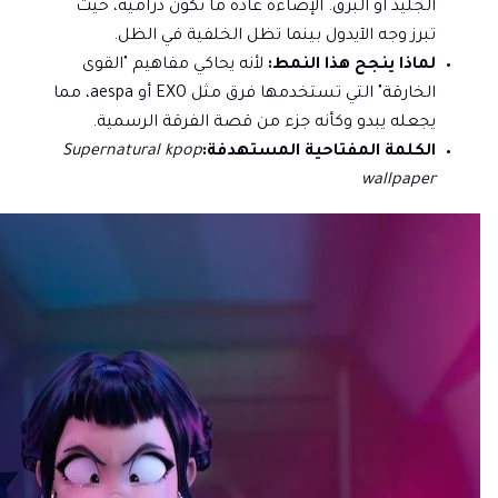
الجليد أو البرق. الإضاءة عادة ما تكون درامية، حيث
تبرز وجه الآيدول بينما تظل الخلفية في الظل.
لماذا ينجح هذا النمط:
لأنه يحاكي مفاهيم "القوى
الخارقة" التي تستخدمها فرق مثل EXO أو aespa، مما
يجعله يبدو وكأنه جزء من قصة الفرقة الرسمية.
الكلمة المفتاحية المستهدفة:
Supernatural kpop
wallpaper