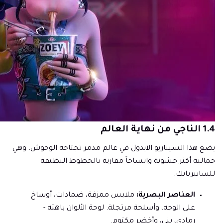
1.4 الناجي من نهاية العالم
يضع هذا السيناريو الآيدول في عالم مدمر تجتاحه الوحوش. وهي
جمالية أكثر خشونة واتساخاً مقارنة بالخطوط النظيفة
للسايبربانك.
العناصر البصرية:
ملابس ممزقة، ضمادات، أوساخ
على الوجه، وأسلحة مرتجلة. لوحة الألوان باهتة -
رمادي، بني، وأخضر مكتوم.