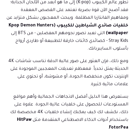
تطور عالم الكيبوب (K-pop) إلى ما هو أبعد من الألحان الجذابة؛
فقد أصبح الآن قوة بصرية تعتمد على القصص المعقدة
ومفاهيم الفانتازيا المظلمة. ويبحث المعجبون بشكل متزايد عن
خلفيات صائدي الشياطين للكيبوب (Kpop Demon Hunters
wallpaper)
التي تعيد تصور نجومهم المفضلين - من BTS إلى
Stray Kids - كصائدي كائنات خارقة للطبيعة أو طاردي أرواح
بأسلوب السايبربانك.
ومع ذلك، فإن العثور على صور عالية الدقة تناسب شاشات 4K
الحديثة يمثل تحدياً. فمعظم تعديلات المعجبين الموجودة على
الإنترنت تكون منخفضة الجودة، أو مشوشة، أو تحتوي على
علامات مائية كثيرة.
يستعرض هذا الدليل أفضل الاتجاهات الجمالية وأهم مواقع
المستودعات للحصول على خلفيات عالية الجودة. علاوة على
ذلك، نكشف لك كيف يمكنك إنشاء خلفيات 4K مخصصة لك
باستخدام أدوات الذكاء الاصطناعي المتقدمة مثل
HitPaw
.
FotorPea