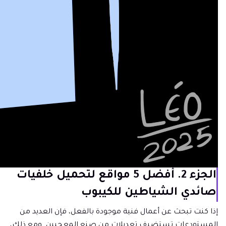
الجزء 2. أفضل 5 مواقع لتحميل خلفيات
صائدي الشياطين للكيبوب
إذا كنت تبحث عن أعمال فنية موجودة بالفعل، فإن العديد من
المستودعات تستضيف تعديلات من صنع المعجبين. ومع ذلك،