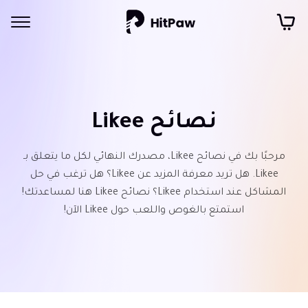
نصائح Likee
مرحبًا بك في نصائح Likee، مصدرك النهائي لكل ما يتعلق بـ
Likee. هل تريد معرفة المزيد عن Likee؟ هل ترغب في حل
المشاكل عند استخدام Likee؟ نصائح Likee هنا لمساعدتك!
استمتع بالغوص واللعب حول Likee الآن!