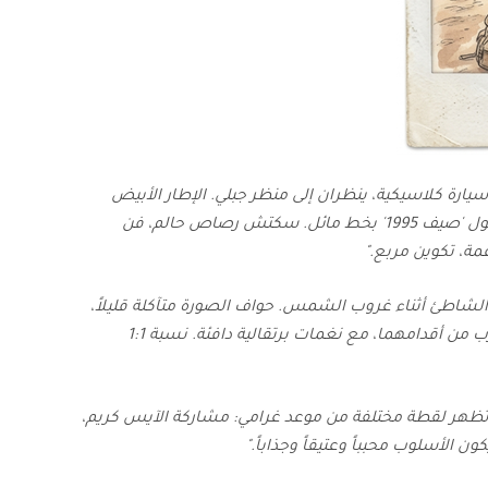
ارة كلاسيكية، ينظران إلى منظر جبلي. الإطار الأبيض
للبولارويد يحتوي على نص مكتوب بخط اليد في الأسفل يقول 'صيف 1995' بخط مائل. سكتش رصاص حالم، فن
مة، تكوين مربع."
لشاطئ أثناء غروب الشمس. حواف الصورة متآكلة قليلاً،
وتظهرهما الصورة وهما يضحكان بينما ترتطم موجة بالقرب من أقدامهما، مع نغمات برتقالية دافئة. نسبة 1:1
 تظهر لقطة مختلفة من موعد غرامي: مشاركة الآيس كريم،
الأسلوب محبباً وعتيقاً وجذاباً."