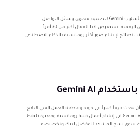
يستكشف العديد من المبدعين رسومات متنوعة للأزواج بأسلوب Gemini لتصميم محتوى وسائل التواصل
الاجتماعي، والهدايا الشخصية، وخلفيات الشاشة، والذكرى الرقمية. يستعرض هذا المقال أكثر من 30 أمراً
ى الأمر المثالي لرسم الأزواج في Gemini يمكن أن يحدث فرقاً كبيراً في جودة وعاطفة العمل الفني الناتج
عن الذكاء الاصطناعي. تم تصميم الأوامر التالية لمساعدة Gemini في إنشاء أعمال فنية رومانسية ومعبرة تلتقط
 عليك سوى نسخ المشهد المفضل لديك وتخصيصه