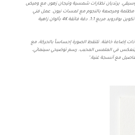
موسيقي. يرتديان نظارات شمسية وتيجان زهور، مع وميض
مظلمة ومرصعة بالنجوم مع لمسات نيون. عمل فني
لمهرجان عتيق نابض بالحياة، إضاءة سينمائية، تباين قوي. تكوين بولارويد مربع 1:1. دقة فائقة 4K بألوان زاهية
ات إضاءة خافتة. تلتقط الصورة إحساساً بالحركة، مع
نعكس في الملمس المحبب. رسم توضيحي سينمائي،