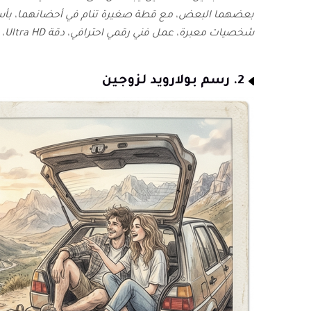
بعضهما البعض، مع قطة صغيرة تنام في أحضانهما، ب
شخصيات معبرة، عمل فني رقمي احترافي، دقة Ultra HD، ونسبة عرض إلى ارتفاع 3:2."
2. رسم بولارويد لزوجين