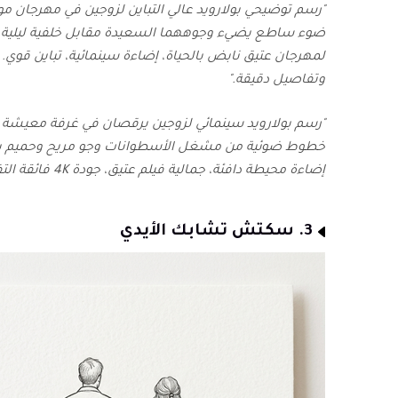
"رسم توضيحي بولارويد عالي التباين لزوجين في مهرجان 
ضوء ساطع يضيء وجوههما السعيدة مقابل خلفية ليلية 
وتفاصيل دقيقة."
"رسم بولارويد سينمائي لزوجين يرقصان في غرفة معيشة ذ
خطوط ضوئية من مشغل الأسطوانات وجو مريح وحميم ي
إضاءة محيطة دافئة، جمالية فيلم عتيق، جودة 4K فائقة التفاصيل مع أنسجة غنية."
3. سكتش تشابك الأيدي