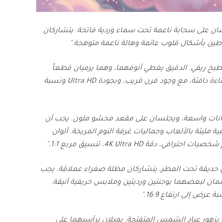
ان على سحابة ناعمة تحت سماء وردية فاتحة. يتشاركان
ين بأشكال قلوب عائمة وهالة ناعمة متوهجة."
خ ريفي. الدقيق يغطي أنوفهما، وهما يرميان قطعاً
صغيرة من العجين على بعضهما بمرح. يجب أن تكون الإضاءة دافئة، مع وجود فرن قريب، وبجودة Ultra HD ونسبة
وانات واسعة، ويجلسان على مقعد محشو ملون. يجب أن
 مليئة بالألعاب وجماليات غرفة النوم المريحة. ألوان
 4K Ultra HD، تنسيق مربع 1:1."
 حديقة تحت المطر، يتشاركان مظلة صفراء عملاقة. يجب
مان لبعضهما بوجنتين ورديتين وملابس خريفية أنيقة.
ور عباد الشمس المتفتحة. يميلان برأسيهما على