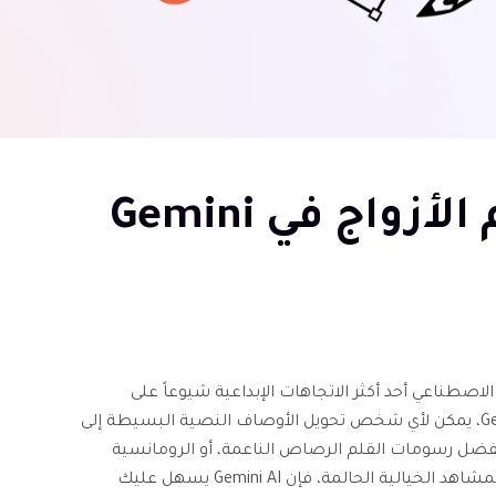
أكثر من 30 أمراً لرسم الأزواج في Gemini
لاصطناعي أحد أكثر الاتجاهات الإبداعية شيوعاً على
الإنترنت. فباستخدام أوامر رسم الأزواج المناسبة في Gemini، يمكن لأي شخص تحويل الأوصاف النصية البسيطة إلى
ضل رسومات القلم الرصاص الناعمة، أو الرومانسية
المستوحاة من الأنمي، أو الصور الشخصية الواقعية، أو المشاهد الخيالية الحالمة، فإن Gemini AI يسهل عليك