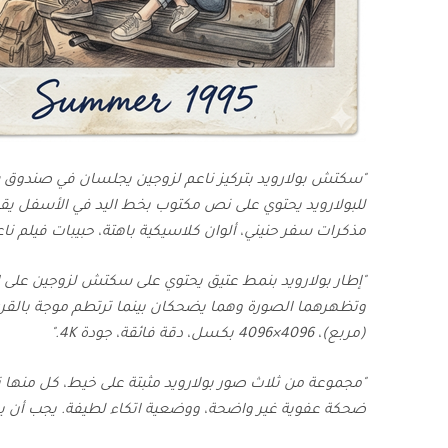
"سكتش بولارويد بتركيز ناعم لزوجين يجلسان في صندوق سي
مذكرات سفر حنيني، ألوان كلاسيكية باهتة، حبيبات فيلم ناع
"إطار بولارويد بنمط عتيق يحتوي على سكتش لزوجين على ا
(مربع)، 4096×4096 بكسل، دقة فائقة، جودة 4K."
"مجموعة من ثلاث صور بولارويد مثبتة على خيط، كل منها
ضحكة عفوية غير واضحة، ووضعية اتكاء لطيفة. يجب أن يكون 