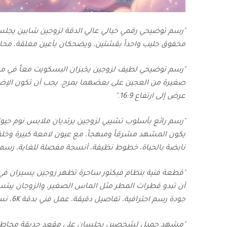
"رسم توضيحي رقمي خيالي عالي الدقة لزوجين شابين يجلس
مخفوق حليب واحداً بقشتين، ويضحكان بأعين مغلقة، محاط
"رسم توضيحي لطيف لزوجين يخبزان البسكويت معاً في مطب
عرض إلى ارتفاع 16:9."
"رسم رائع بأسلوب تشيبي لزوجين يرتديان ملابس نوم حي
يكون المشهد مشرقاً ومبهجاً، مع عيون لامعة كبيرة وخلفية
نابضة بالحياة، خطوط نظيفة، أنسجة مفصلة للغاية، رسم شخصيات احترافي، دقة
"قطعة فنية بنظام فيكتور ساحرة تظهر زوجين يسيران في
أن تبدو قطرات المطر مثل الماس الصغير، والزوجان يبتس
جودة رسم احترافية، تفاصيل دقيقة، عمل فني بدقة 6K، نسبة عرض إلى ارتفاع 16:9."
"مشهد جميل لشخصين يجلسان على مقعد حديقة محاط بزه