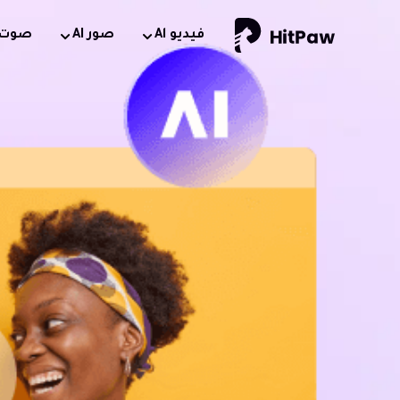
فيديو Al
صور AI
صوت AI