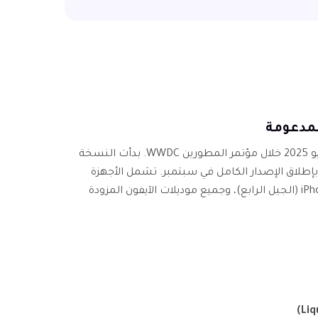
أعلنت آبل رسميًا عن iOS 16 في 10 يونيو 2025 خلال مؤتمر المطورين WWDC. بدأت النسخة
 بإطلاق الإصدار الكامل في سبتمبر. تشمل الأجهزة
المدعومة آيفون 15 وما بعده، وiPhone SE (الجيل الرابع)، وجميع موديلات الآيفون المزودة