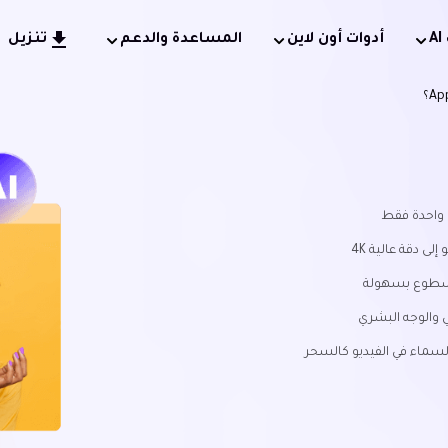
أدوات أون لاين
المساعدة والدعم
تنزيل
 واحدة فقط
ى دقة عالية 4K
 السطوع بسهولة
 والوجه البشري
السماء في الفيديو كالسحر