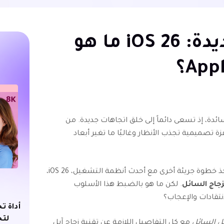
التحديثات الجديدة: iOS 26 ما هو
App؟
لسائدة، إذ تسعى دائماً إلى خلق اتجاهات جديدة. من
زة تصميمية تجذب الأنظار وغالبًا ما تغير أبعاد
في عام 2025، من المؤكد أن آبل ستتخذ خطوة جريئة أخرى مع أحدث أنظمة التشغيل، iOS 26،
زجاج السائل
. لكن ما هو بالضبط هذا الأسلوب
انتقادات والإعجاب؟
أداة ت
لتح
بل السائل
مع كل التفاصيل اللازمة عن تقنية زجاج آبل