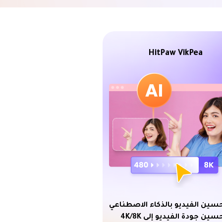
HitPaw VikPea
حسين الفيديو بالذكاء الاصطناعي
سين جودة الفيديو إلى 4K/8K