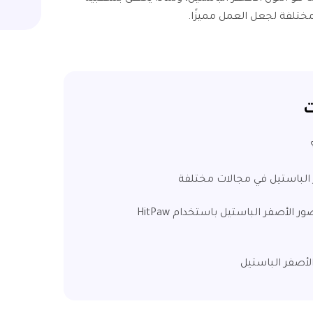
ختلفة لجعل العمل مميزًا.
ت
الجزء 3. أفضل أداة لتخصيص صور الأصفر الباستيل باستخدام HitPaw