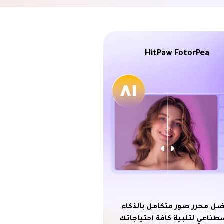
HitPaw FotorPea
ل محرر صور متكامل بالذكاء
طناعي لتلبية كافة احتياجاتك