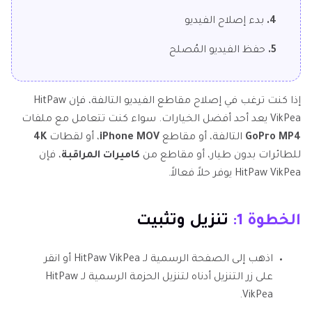
4.
بدء إصلاح الفيديو
5.
حفظ الفيديو المُصلح
إذا كنت ترغب في إصلاح مقاطع الفيديو التالفة، فإن HitPaw
VikPea يعد أحد أفضل الخيارات. سواء كنت تتعامل مع ملفات
GoPro MP4
التالفة، أو مقاطع
iPhone MOV
، أو لقطات
4K
للطائرات بدون طيار، أو مقاطع من
كاميرات المراقبة
، فإن
HitPaw VikPea يوفر حلاً فعالاً.
الخطوة 1:
تنزيل وتثبيت
اذهب إلى الصفحة الرسمية لـ HitPaw VikPea أو انقر
على زر التنزيل أدناه لتنزيل الحزمة الرسمية لـ HitPaw
VikPea.