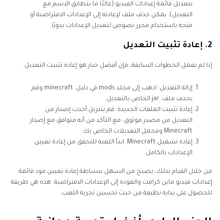
بتعديل قائمة إعدادات الفيديو (غالبًا ما يتطابق الاسم مع
التعديل). يمكن حذف ملف لإعادته إلى الإعدادات الافتراضية أو
فتحه باستخدام محرر نصوص لتعديل الإعدادات يدويًا.
2. إعادة تثبيت التعديل
إذا لم تعمل الخطوات السابقة، فإن أفضل خيار هو إعادة تثبيت التعديل.
إزالة التعديل: اذهب إلى مجلد mods في دليل .minecraft وقم
بحذف ملف .jar الخاص بالتعديل.
إعادة تثبيت الملفات الجديدة: قم بتنزيل أحدث إصدار من
التعديل من مصدر موثوق، مع التأكد من أنه متوافق مع إصدار
Minecraft ومحمل التعديلات الخاص بك.
إعادة تشغيل Minecraft: ابدأ اللعبة للتحقق من إعادة تعيين
الإعدادات بالكامل.
من خلال القيام بذلك، يصبح من السهل ببساطة إعادة تعيين مود قائمة
إعدادات فيديو ماين كرافت والعودة إلى الإعدادات الافتراضية. هذه هي طريقة
للحصول على بداية نظيفة من حيث تحسين تجربة اللعب.