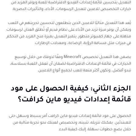
التعديل بتحسين قائمة إعدادات الفيديو الافتراضية للعبة ويوفر المزيد من
الجزء الرابع: أفضل تجربة مجانية لمُحسِّن الفيديو 4K
خيارات التخصيص للاعبين لتعديل الرسومات، الأداء، والتأثيرات البصرية.
يُعد هذا التعديل مثاليًا للاعبين الذين يتطلعون لتحسين تجربتهم في اللعب
ويمكن أن يوفر ميزة تزيد من الأداء على نظام قديم أو تُطلق العنان لرسومات
مذهلة على جهاز كمبيوتر متطور. يتميز التعديل بميزة منح المزيد من التحكم
في ميزات مثل مسافة الرؤية، الإضاءة، ومعدلات الإطارات.
يضمن هذا التعديل تخصيص Minecraft وفقًا لذوقك من خلال توسيع
الخيارات في قائمة الإعدادات الافتراضية لضمان أن تعمل اللعبة بسلاسة،
تبدو أفضل، وتكون أكثر متعة للعب لجميع أنواع اللاعبين.
الجزء الثاني: كيفية الحصول على مود
قائمة إعدادات فيديو ماين كرافت؟
الحصول على مود قائمة إعدادات فيديو ماين كرافت أمر بسيط وسهل حتى
للمبتدئين. يمكنك تنزيله، تثبيته، وتخصيص لعبتك نحو تجربة مثالية من
خلال بضع خطوات سهلة. إليك كيفية البدء.