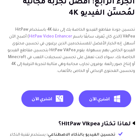
الجزء الرابع: أفضل تجربة مجانية
لمُحسِّن الفيديو 4K
تحسين جودة مقاطع الفيديو الخاصة بك إلى دقة 4K باستخدام HitPaw
VikPea (الذي كان يُعرف سابقًا باسم
HitPaw Video Enhancer
) أصبح الآن
أسهل. إنه الخيار الأفضل للمستخدمين الذين يرغبون في تحسين محتوى
الفيديو الخاص بهم بسهولة. يقوم HitPaw VikPea بتحسين مقاطع الفيديو
الخاصة بك، سواء كنت تعمل على تحسين تسجيلات اللعب في Minecraft
أو إنتاج صور رائعة. يوفرون تجارب مجانية وهي مثالية لتجربة الترقية إلى 4K
وتحسين المحتوى الإبداعي أو الخاص بالألعاب.
لماذا تختار HitPaw Vikpea؟
تحسين الفيديو بالذكاء الاصطناعي:
يستخدم تقنية الذكاء