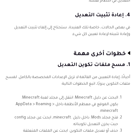
التعديل في النظام نفسه.
4. إعادة تثبيت التعديل
في بعض الحالات، خاصة تلك العنيدة، ستحتاج إلى إلغاء تثبيت التعديل
وإعادة تثبيته لإعادة تعيين كل شيء.
خطوات أخرى مهمة
1. مسح ملفات تكوين التعديل
أحيانًا، إعادة التعيين من القائمة لا تزيل الإعدادات المخصصة بالكامل. لمسح
ملفات التكوين يدويًا، اتبع الخطوات التالية:
البحث عن دليل Minecraft: انتقل إلى مجلد لعبة Minecraft.
يكون الموقع في معظم الأنظمة داخل AppData > Roaming >
minecraft.
فتح مجلد Mods: داخل دليل .minecraft، ابحث عن مجلد config
حيث يخزن التعديل تكويناته.
حذف أو تعديل ملفات التكوين: ابحث عن الملفات المتعلقة