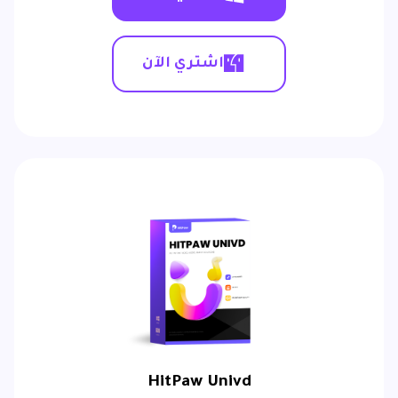
اشتري الآن
HitPaw Univd