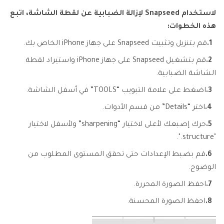
لاستخدام Snapseed لإزالة الضبابية عن لقطة الشاشة، اتبع
هذه الخطوات:
1.
قم بتنزيل وتثبيت Snapseed على جهاز iPhone الخاص بك.
2.
قم بتشغيل Snapseed على جهاز iPhone واستيراد لقطة
الشاشة الضبابية.
3.
اضغط على علامة التبويب “TOOLS” في أسفل الشاشة.
4.
اختر “Details” من قسم الأدوات.
5.
حرك إصبعك لأعلى لاختيار “sharpening” ولأسفل لاختيار
"structure.".
6.
قم بضبط الإعدادات حتى تحقق المستوى المطلوب من
الوضوح.
7.
احفظ الصورة المحررة.
8.
احفظ الصورة المحسنة.