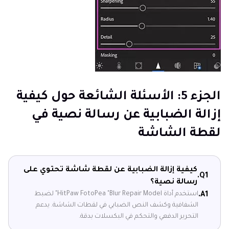
الجزء 5: الأسئلة الشائعة حول كيفية
إزالة الضبابية عن رسالة نصية في
لقطة الشاشة
كيفية إزالة الضبابية عن لقطة شاشة تحتوي على
Q1.
رسالة نصية؟
استخدم أداة ​HitPaw FotoPea "Blur Repair Model" لضبط
A1.
الشفافية وكشف النص الضبابي في لقطات الشاشة. يدعم
التحرير الدفعي والتحكم في البكسلات بدقة.