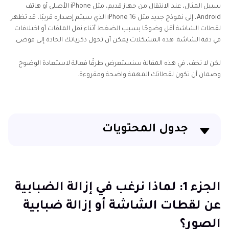
سبيل المثال، عند الانتقال من جهاز قديم، مثل iPhone الأصلي أو هاتف
Android، إلى نموذج جديد مثل iPhone 16 الذي سيتم إصداره قريبًا، قد تظهر
لقطات الشاشة أقل وضوحًا بسبب الضغط أثناء نقل الملفات أو اختلافات
في دقة الشاشة. هذه المشكلات يمكن أن تحول ذكرياتك الحادة إلى فوضى.
لكن لا تخف، في هذه المقالة سنستعرض طرقًا فعالة لاستعادة الوضوح
وضمان أن تكون لقطاتك المهمة واضحة ومقروءة.
جدول المحتويات
الجزء 1: لماذا نرغب في إزالة الضبابية عن لقطات الشاشة
أو إزالة ضبابية الصور؟
الجزء 1: لماذا نرغب في إزالة الضبابية
الجزء 2: كيفية إزالة الضبابية عن لقطات الشاشة على
عن لقطات الشاشة أو إزالة ضبابية
سطح المكتب
الصور؟