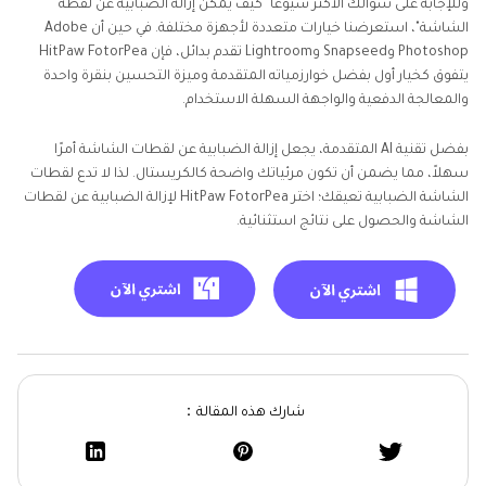
وللإجابة على سؤالك الأكثر شيوعًا "كيف يمكن إزالة الضبابية عن لقطة
الشاشة"، استعرضنا خيارات متعددة لأجهزة مختلفة. في حين أن Adobe
Photoshop وSnapseed وLightroom تقدم بدائل، فإن HitPaw FotorPea
يتفوق كخيار أول بفضل خوارزمياته المتقدمة وميزة التحسين بنقرة واحدة
والمعالجة الدفعية والواجهة السهلة الاستخدام.
بفضل تقنية AI المتقدمة، يجعل إزالة الضبابية عن لقطات الشاشة أمرًا
سهلاً، مما يضمن أن تكون مرئياتك واضحة كالكريستال. لذا لا تدع لقطات
الشاشة الضبابية تعيقك؛ اختر HitPaw FotorPea لإزالة الضبابية عن لقطات
الشاشة والحصول على نتائج استثنائية.
شارك هذه المقالة：