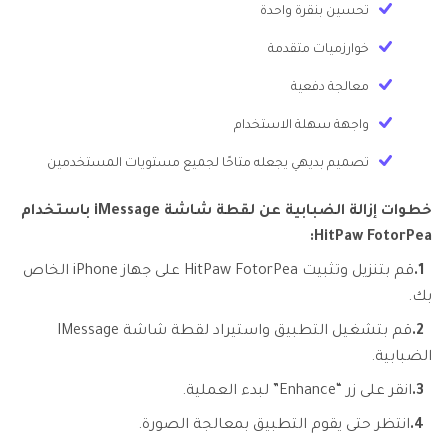
تحسين بنقرة واحدة
خوارزميات متقدمة
معالجة دفعية
واجهة سهلة الاستخدام
تصميم بديهي يجعله متاحًا لجميع مستويات المستخدمين
خطوات إزالة الضبابية عن لقطة شاشة iMessage باستخدام
HitPaw FotorPea:
1.
قم بتنزيل وتثبيت HitPaw FotorPea على جهاز iPhone الخاص
بك.
2.
قم بتشغيل التطبيق واستيراد لقطة شاشة IMessage
الضبابية.
3.
انقر على زر “Enhance” لبدء العملية.
4.
انتظر حتى يقوم التطبيق بمعالجة الصورة.