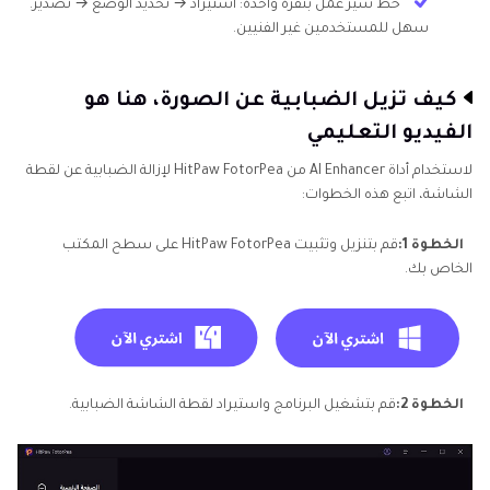
خط سير عمل بنقرة واحدة: استيراد → تحديد الوضع → تصدير.
سهل للمستخدمين غير الفنيين.
كيف تزيل الضبابية عن الصورة، هنا هو
الفيديو التعليمي
لاستخدام أداة AI Enhancer من HitPaw FotorPea لإزالة الضبابية عن لقطة
الشاشة، اتبع هذه الخطوات:
الخطوة 1:
قم بتنزيل وتثبيت HitPaw FotorPea على سطح المكتب
الخاص بك.
الخطوة 2:
قم بتشغيل البرنامج واستيراد لقطة الشاشة الضبابية.