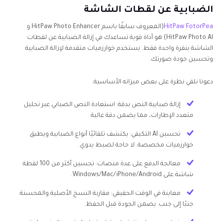
الضبابية عن لقطات الشاشة
HitPaw FotorPea
(المعروف سابقًا باسم HitPaw Photo Enhancer و
HitPaw Photo Al) هو أداة قوية تساعدك في إزالة الضبابية عن لقطات
الشاشة بنقرة واحدة فقط. يستخدم خوارزميات متقدمة لإزالة الضبابية
وتحسين جودة صورتك.
دعونا نلقي نظرة على بعض ميزاته الأساسية:
إزالة ضبابية النص بدقة: استعادة النص الضبابي عبر تحليل
متعدد الإطارات، مما يضمن دقة عالية
تحسين AI التكيفي: يكتشف تلقائيًا أنواع الضبابية ويطبق
خوارزميات مخصصة. لا حاجة لضبط يدوي.
معالجة الدفع على عدة منصات: تحسين أكثر من 100 لقطة
شاشة على Windows/Mac/iPhone/Android.
معاينة في الوقت الحقيقي: مقارنة النسخ الأصلية والمحسنة
جنبًا إلى جنب. يضمن الجودة قبل الحفظ.