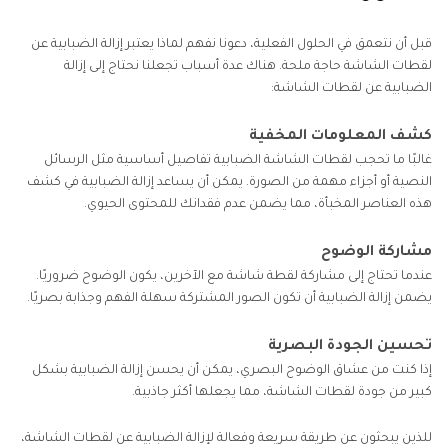
الجزء 3: كيفية إزالة الضبابية عن لقطة الشاشة على
iPhone
قبل أن نتعمق في الحلول الفعلية، دعونا نفهم لماذا يعتبر إزالة الضبابية عن
لقطات الشاشة حاجة ملحة. هناك عدة أسباب تجعلنا نحتاج إلى إزالة
الجزء 4: كيفية رؤية النص الضبابي على لقطة الشاشة في
الضبابية عن لقطات الشاشة:
Android
كشف المعلومات المخفية
الجزء 5: الأسئلة الشائعة حول كيفية إزالة الضبابية عن
غالبًا ما تحجب لقطات الشاشة الضبابية تفاصيل أساسية مثل الرسائل
رسالة نصية في لقطة الشاشة
النصية أو أجزاء مهمة من الصورة. يمكن أن يساعد إزالة الضبابية في كشف
هذه العناصر المخبأة، مما يضمن عدم فقدانك للمحتوى الحيوي.
مشاركة الوضوح
عندما تحتاج إلى مشاركة لقطة شاشة مع الآخرين، يكون الوضوح ضروريًا.
يضمن إزالة الضبابية أن تكون الصور المشتركة سهلة الفهم وجذابة بصريًا.
تحسين الجودة البصرية
إذا كنت من عشاق الوضوح البصري، يمكن أن يحسن إزالة الضبابية بشكل
كبير من جودة لقطات الشاشة، مما يجعلها أكثر جاذبية.
للذين يبحثون عن طريقة سريعة وفعالة لإزالة الضبابية عن لقطات الشاشة،