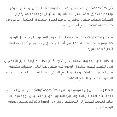
Vegas Pro
يأتي Vegas Pro مع العديد من الميزات القوية مثل التكوين، والتتبع الحركي،
والتحديد الدقيق. هذه الميزات أساسية لاستبدال الوجه بكفاءة. رغم أن
العملية تتطلب بعض الدقة، إلا أنه بعد التمرن ستجد أن استبدال الوجوه في
Sony Vegas Pro يصبح أسهل بكثير.
ما يميز Sony Vegas Pro هو حفاظه على جودة الفيديو أثناء استبدال الوجوه.
كما يوفر نسخة مجانية، مما يعني أنك لن تحتاج إلى إنفاق أي أموال إضافية
لتجربة هذه الميزة.
إذا كانت لديك معرفة سابقة بـ Sony Vegas، فيمكنك متابعة الدليل التفصيلي
أدناه لتتعلم كيفية استبدال الوجوه فيه. يغطي هذا الدليل خطوات مختلفة،
مثل استيراد الملفات، وتطبيق التتبع الحركي، ومحاذاة الوجه الجديد، والتحديد
الدقيق، وتحسين النتائج النهائية.
الخطوة 1:
انتقل إلى الموقع الرسمي لـ Sony Vegas Pro وقم بتنزيل البرنامج.
بعد تثبيته، افتح البرنامج واستورد الفيديو الذي تريد استبدال الوجه فيه. بعد
ذلك، اسحب الفيديو إلى المخطط الزمني (Timeline)، ثم قم بتحميل صورة
الوجه البديل.