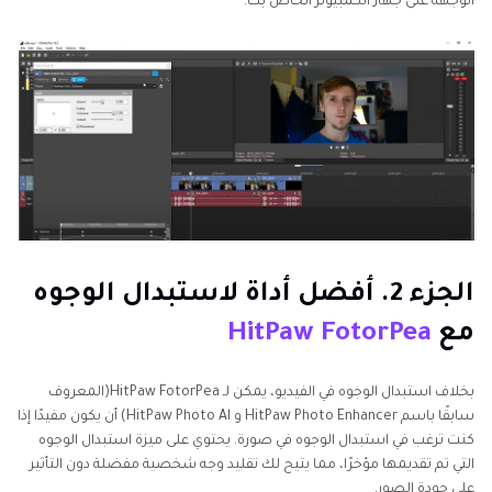
الوجهة على جهاز الكمبيوتر الخاص بك.
الجزء 2. أفضل أداة لاستبدال الوجوه
مع
HitPaw FotorPea
بخلاف استبدال الوجوه في الفيديو، يمكن لـ HitPaw FotorPea(المعروف
سابقًا باسم HitPaw Photo Enhancer و HitPaw Photo Al) أن يكون مفيدًا إذا
كنت ترغب في استبدال الوجوه في صورة. يحتوي على ميزة استبدال الوجوه
التي تم تقديمها مؤخرًا، مما يتيح لك تقليد وجه شخصية مفضلة دون التأثير
على جودة الصور.