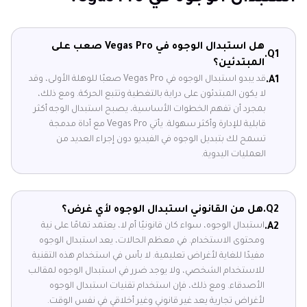
هل استبدال الوجوه في Vegas Pro صعب على
Q1.
المبتدئين؟
قد يبدو استبدال الوجوه في Vegas Pro صعبًا للوهلة الأولى، وقد
A1.
لا يكون المبتدئون على دراية بالتغطية وتتبع الحركة. ومع ذلك،
بمجرد أن تفهم الخطوات الأساسية، يصبح استبدال الوجه أكثر
قابلية للإدارة وأكثر سهولة. يأتي Vegas Pro مع أداة مدمجة
تسمح لك بتبديل الوجوه في الفيديو دون إجراء العديد من
العمليات اليدوية.
Q2.
هل من القانوني استبدال الوجوه لأي غرض؟
استبدال الوجوه، سواء كان قانونيًا أم لا، يعتمد تمامًا على نية
A2.
ومحتوى الاستخدام. في معظم الحالات، يعد استبدال الوجوه
مفيدًا للغاية لأغراض تعليمية. لا بأس في استخدام هذه التقنية
للاستخدام الشخصي، ولا يوجد ضرر في استبدال الوجوه لمقالب
الأصدقاء. ومع ذلك، فإن استخدام تقنيات استبدال الوجوه
لأغراض تجارية يعد غير قانوني وغير أخلاقي في نفس الوقت.