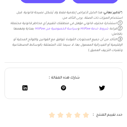
(
*تذكير نهائي:
هذا الدليل لأغراض إعلامية فقط ولا يُشكل نصيحة قانونية. قبل
استخدام الميزات ذات الصلة، يرجى التأكد من:
① استشارة محترف قانوني مؤهل في منطقتك لتقييم أي مخاطر قانونية محتملة؛
② قراءة
شروط خدمة HitPaw
و
سياسة الخصوصية من HitPaw
بعناية وفهمها
بالكامل؛
③ التأكد من أن جميع المحتويات المُولدة تتوافق مع القوانين واللوائح المحلية أو
الإقليمية أو الفيدرالية المعمول بها، لا سيما تلك المتعلقة بالوسائط الاصطناعية
وتقنيات التزييف العميق.
)
شارك هذه المقالة：
حدد تقييم المنتج ：