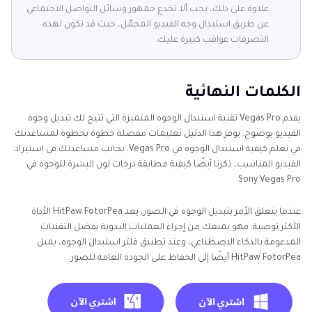
علاوة على ذلك، يجب ألا تخدع جمهور وسائل التواصل الاجتماعي
عن طريق استبدال وجه الفيديو المحمّل، حيث قد تكون لهذه
التصرفات عواقب كبيرة عليك.
الكلمات النهائية
يقدم Vegas Pro تقنية استبدال الوجوه المتميزة التي تتيح لك تبديل وجوه
الفيديو بوضوح. يوفر هذا الدليل تعليمات مفصلة خطوة بخطوة لمساعدتك
في تعلم كيفية استبدال الوجوه في Vegas Pro. بجانب مساعدتك في استيراد
الفيديو المناسب، ذكرنا أيضًا كيفية مطابقة درجات لون البشرة للوجوه في
Sony Vegas Pro.
عندما يتعلق الأمر بتبديل الوجوه في الصور، يعد HitPaw FotorPea الأداة
الأكثر توصية. فهو يمنعك من إجراء العمليات اليدوية بفضل التقنيات
المدعومة بالذكاء الاصطناعي، وعند تطبيق فلتر استبدال الوجوه، يميل
HitPaw FotorPea أيضًا إلى الحفاظ على الجودة العامة للصور.