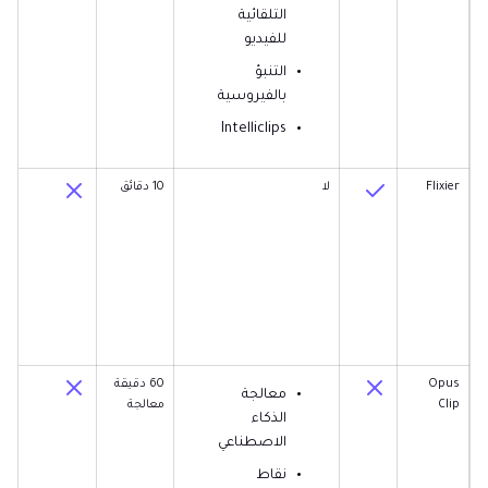
التلقائية
للفيديو
التنبؤ
بالفيروسية
Intelliclips
Flixier
لا
10 دقائق
Opus
60 دقيقة
معالجة
Clip
معالجة
الذكاء
الاصطناعي
نقاط