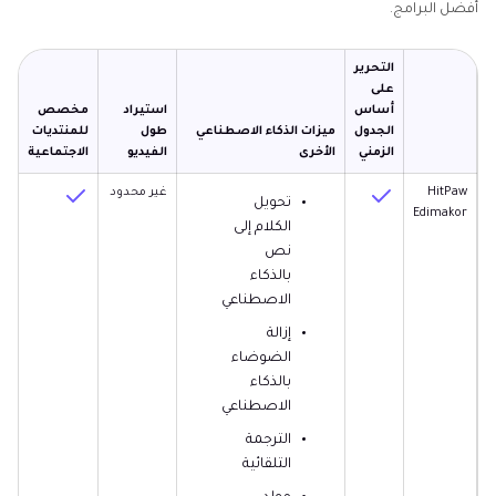
أفضل البرامج.
التحرير
على
أساس
استيراد
مخصص
الجدول
ميزات الذكاء الاصطناعي
طول
للمنتديات
الزمني
الأخرى
الفيديو
الاجتماعية
خط
HitPaw
غير محدود
تحويل
Edimakor
الكلام إلى
نص
بالذكاء
الاصطناعي
إزالة
الضوضاء
بالذكاء
الاصطناعي
الترجمة
التلقائية