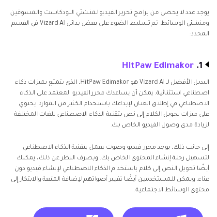
يوجد عدد لا يحصى من برامج تحرير الفيديو لمنشئي البودكاست والمسوقين
ومنشئي الوسائط. تم تسليط الضوء على بعض بدائل Vizard AI في القسم
المحدد:
HitPaw Edimakor
1.
البديل الأفضل لـ Vizard AI هو HitPaw Edimakor، الذي يتمتع بميزات ذكاء
اصطناعي استثنائية. يمكن أن يساعدك محرر الفيديو المعتمد على الذكاء
الاصطناعي في إطلاق العنان لإبداعك باستخدام الكثير من الموارد. يحتوي
على ميزات تحويل الكلام إلى نص بتقنية الذكاء الاصطناعي للغات المختلفة
لزيادة مدى وصول الفيديو الخاص بك.
إلى جانب ذلك، يوجد محرر فيديو وصوت يعمل بتقنية الذكاء الاصطناعي
لتسهيل رحلة إنشاء المحتوى الخاص بك. وبصرف النظر عن ذلك، يمكنك
أيضًا تحويل النص إلى كلام باستخدام الذكاء الاصطناعي لإنشاء فيديو دون
عناء. ويمكن للمستخدمين أيضًا تغيير أصواتهم لإضافة المتعة والابتكار إلى
محتوى الوسائط الاجتماعية.