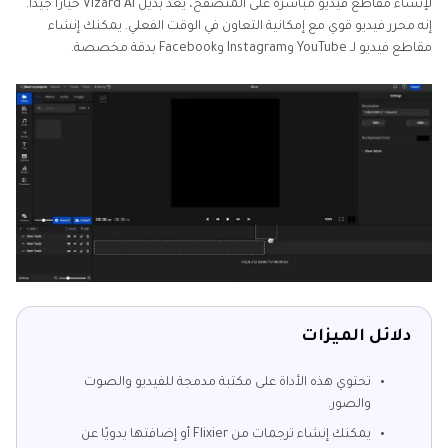
لإنشاء مقاطع فيديو مباشرة على المتصفح، يعد بديل Vizard AI خيارًا جيدًا.
إنه محرر فيديو قوي مع إمكانية التعاون في الوقت الفعلي. يمكنك إنشاء
مقاطع فيديو لـ YouTube وInstagram وFacebook بدقة مخصصة.
دلائل الميزات
تحتوي هذه الأداة على مكتبة مدمجة للفيديو والصوت
والصور.
يمكنك إنشاء ترجمات من Flixier أو إضافتها يدويًا عن