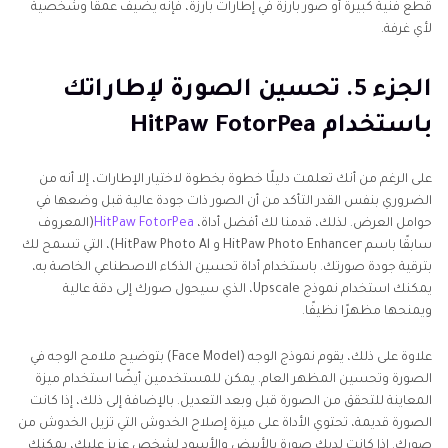
قطع فنية كبيرة أو صور بارزة في إطارات بارزة، فإنه يضيف عمقًا وشخصية
لأي غرفة.
الجزء 5. تحسين الصورة لإطاراتك
باستخدام HitPaw FotorPea
على الرغم من أنك تعلمت دليلًا خطوة بخطوة لاختيار الإطارات، إلا أنه من
الضروري بنفس القدر التأكد من أن الصور ذات جودة عالية قبل وضعها في
حوامل العرض. لذلك، قدمنا لك أفضل أداة،
HitPaw FotorPea
(المعروف
سابقًا باسم HitPaw Photo Enhancer و HitPaw Photo Al)، التي تسمح لك
بترقية جودة صورتك. باستخدام أداة تحسين الذكاء الاصطناعي الخاصة به،
يمكنك استخدام نموذج Upscale، الذي سيحول صورك إلى دقة عالية
ويمنحها مظهرًا نظيفًا.
علاوة على ذلك، يقوم نموذج الوجه (Face Model) بتوضيح ملامح الوجه في
الصورة وتحسين المظهر العام. يمكن للمستخدمين أيضًا استخدام ميزة
المعاينة للتحقق من الصورة قبل وبعد التعديل. بالإضافة إلى ذلك، إذا كانت
الصورة قديمة، تحتوي الأداة على ميزة إصلاح الخدوش التي تزيل الخدوش من
صورك. إذا كانت لديك صورة بالأبيض والأسود لشخص عزيز عليك، يمكنك