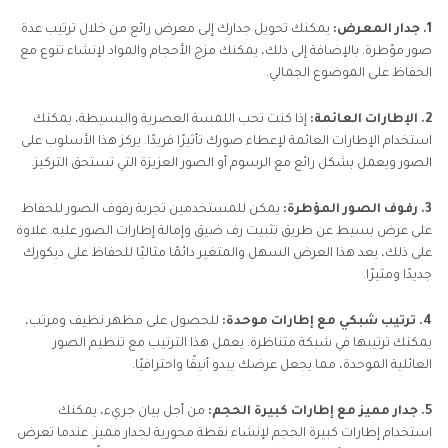
1. جدار المعرض:
يمكنك تحويل جدارك إلى معرض رائع من خلال ترتيب عدة
صور مؤطرة. بالإضافة إلى ذلك، يمكنك مزج الأحجام والمواد لإنشاء تنوع مع
الحفاظ على الموضوع الجمالي.
2. الإطارات العائمة:
إذا كنت تحب اللمسة العصرية والبسيطة، يمكنك
استخدام الإطارات العائمة لإعطاء صورك تأثيرًا فريدًا. يركز هذا الأسلوب على
الصور ويعمل بشكل رائع مع الرسوم أو الصور العزيزة التي تستحق التركيز.
3. رفوف الصور المؤطرة:
يمكن للمستخدمين تجربة رفوف الصور للحفاظ
على عرض بسيط عن طريق تثبيت رف ضيق وإمالة إطارات الصور عليه. علاوة
على ذلك، يعد هذا العرض السهل والمتغير دائمًا مثاليًا للحفاظ على ديكورك
جديدًا ومثيرًا.
4. ترتيب شبكي مع إطارات موحدة:
للحصول على مظهر نظيف ومرتب،
يمكنك ترتيبها في شبكة متناظرة. يعمل هذا الترتيب مع تنظيم الصور
العائلية الموحدة، مما يجعل عرضك يبدو أنيقًا واحترافيًا.
5. جدار مميز مع إطارات كبيرة الحجم:
من أجل بيان جريء، يمكنك
استخدام إطارات كبيرة الحجم لإنشاء نقطة محورية لجدار مميز. عندما تعرض