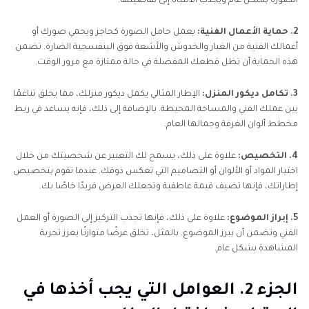
الصورة بشكل عام ويجذب الانتباه إلى تفاصيلها.
2. حماية الأعمال الفنية:
يعمل حامل الصورة كحاجز ويحمي صورك أو
أعمالك الفنية من الغبار والخدوش والأشعة فوق البنفسجية الضارة. تضمن
هذه الحماية أن تظل قطعك المفضلة في حالة ممتازة مع مرور الوقت.
3. تكامل ديكور المنزل:
الإطار المثالي يكمل ديكور منزلك، مما يخلق تناغمًا
بين عملك الفني والمساحة المحيطة. بالإضافة إلى ذلك، فإنه يساعد في ربط
مخطط ألوان الغرفة وجمالها العام.
4. التخصيص:
علاوة على ذلك، يسمح لك التعبير عن شخصيتك من خلال
اختيار المواد أو الألوان أو التصاميم التي تعكس ذوقك. عندما تقوم بتخصيص
إطاراتك، فإنها تضيف قيمة عاطفية وتجعلك العرض فريدًا خاصًا بك.
5. إبراز الموضوع:
علاوة على ذلك، فإنها تجذب التركيز إلى الصورة أو العمل
الفني وتضمن أن يبرز الموضوع. بالمثل، تخلق عرضًا متوازنًا يعزز تجربة
المشاهدة بشكل عام.
الجزء 2. العوامل التي يجب أخذها في