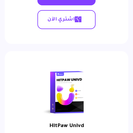
اشتري الآن
HitPaw Univd