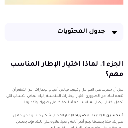
جدول المحتويات
الجزء 1. لماذا اختيار الإطار المناسب مهم؟
الجزء 2. العوامل التي يجب أخذها في الاعتبار عند اختيار
الجزء 1. لماذا اختيار الإطار المناسب
الإطار
مهم؟
الجزء 3. كيفية قياس حجم الإطار المناسب؟
قبل أن تتعرف على العوامل وكيفية قياس أحجام الإطارات، من المهم أن
الجزء 4. أفكار إبداعية لعرض صورك أو أعمالك الفنية
تفهم لماذا من الضروري اختيار الإطارات المناسبة. إليك بعض الأسباب التي
المؤطرة
تجعل اختيار الإطار المناسب مهمًا للحفاظ على صورك وتقديرها:
الجزء 5. تحسين الصورة لإطاراتك باستخدام HitPaw
1. تحسين الجاذبية البصرية:
الإطار المختار بشكل جيد يزيد من جمال
FotorPea
صورك، مما يجعلها تبدو أكثر أناقة وجذبًا. علاوة على ذلك، فإنه يحسن