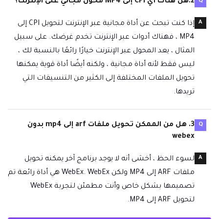
2.هل هناك أي CPI إلى MP4 محول مجاني على الإنترنت؟
إذا كنت تبحث عن أداة مجانية عبر الإنترنت لتحويل CPI إلى
MP4 ، فهناك أدوات عبر الإنترنت تخدم غرضك. على سبيل
المثال ، يعد المحول عبر الإنترنت خيارًا رائعًا بالنسبة لك ،
ليس فقط لأنه أداة مجانية ، ولكنه أيضًا أداة قوية يمكنها
تحويل الملفات المختلفة إلى الكثير من التنسيقات التي
تريدها.
3. هل من الممكن تحويل ملفات arf إلى mp4 بدون
webex
لسوء الحظ ، أخشى أنه لا يوجد برنامج آخر يمكنه تحويل
ملفات ARF إلى MP4 ولكن WebEx. WebEx هي أداة رائعة تم
تصميمها بشكل خاص وأنت مطمئن لتجربة WebEx
لتحويل ARF إلى MP4.