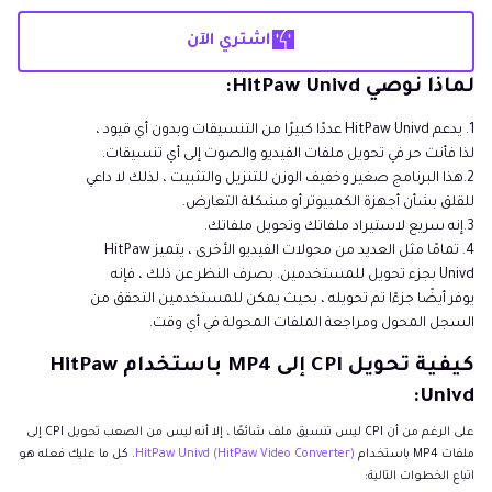
اشتري الآن
لماذا نوصي HitPaw Univd:
1.
يدعم HitPaw Univd عددًا كبيرًا من التنسيقات وبدون أي قيود ،
لذا فأنت حر في تحويل ملفات الفيديو والصوت إلى أي تنسيقات.
2.
هذا البرنامج صغير وخفيف الوزن للتنزيل والتثبيت ، لذلك لا داعي
للقلق بشأن أجهزة الكمبيوتر أو مشكلة التعارض.
3.
إنه سريع لاستيراد ملفاتك وتحويل ملفاتك.
4.
تمامًا مثل العديد من محولات الفيديو الأخرى ، يتميز HitPaw
Univd بجزء تحويل للمستخدمين. بصرف النظر عن ذلك ، فإنه
يوفر أيضًا جزءًا تم تحويله ، بحيث يمكن للمستخدمين التحقق من
السجل المحول ومراجعة الملفات المحولة في أي وقت.
كيفية تحويل CPI إلى MP4 باستخدام HitPaw
Univd:
على الرغم من أن CPI ليس تنسيق ملف شائعًا ، إلا أنه ليس من الصعب تحويل CPI إلى
ملفات MP4 باستخدام
HitPaw Univd (HitPaw Video Converter)
. كل ما عليك فعله هو
اتباع الخطوات التالية: