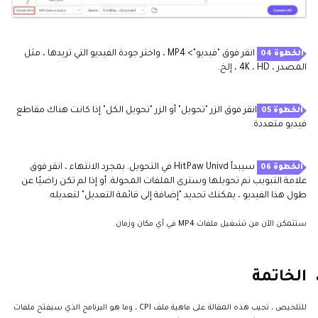
انقر فوق "فيديو"> MP4 ، واختر جودة الفيديو التي تريدها ، مثل
الخطوة 04
المصدر ، 4K ، HD ، إلخ.
انقر فوق الزر "تحويل" أو الزر "تحويل الكل" إذا كانت هناك مقاطع
الخطوة 05
فيديو متعددة.
سيبدأ HitPaw Univd في التحويل. بمجرد الانتهاء ، انقر فوق
الخطوة 06
علامة التبويب تم تحويلها وسترى الملفات المحولة. أو إذا لم تكن راضيًا عن
طول هذا الفيديو ، يمكنك تحديد "إضافة إلى قائمة التعديل" لتعديله.
ستتمكن الآن من تشغيل ملفات MP4 في أي مكان وزمان.
الخاتمة
للتلخيص ، تجيب هذه المقالة على ماهية ملف CPI ، وما هو البرنامج الذي سيفتح ملفات