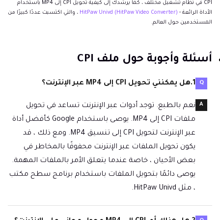
CPI في نظام تشغيل مختلف ، كما يرشدك إلى كيفية تحويل CPI إلى MP4 باستخدام
الأداة الرائعة -
HitPaw Univd (HitPaw Video Converter)
، والتي اكتسبت عددًا كبيرًا من
المستخدمين حول العالم.
أسئلة وأجوبة حول ملف CPI
1.هل يمكنني تحويل CPI إلى MP4 عبر الإنترنت؟
نعم بالطبع. توجد أدوات عبر الإنترنت تساعد في تحويل
ملفات CPI إلى MP4. يوصى باستخدام Google كأفضل أداة
عبر الإنترنت لتحويل CPI إلى تنسيق MP4. ومع ذلك ، قد
يكون تحويل الملفات عبر الإنترنت محفوفًا بالمخاطر في
بعض الأحيان ، خاصة عندما يتعلق الأمر بالملفات المهمة.
يوصى دائمًا بتحويل الملفات باستخدام برنامج سطح مكتب
، مثل HitPaw Univd.