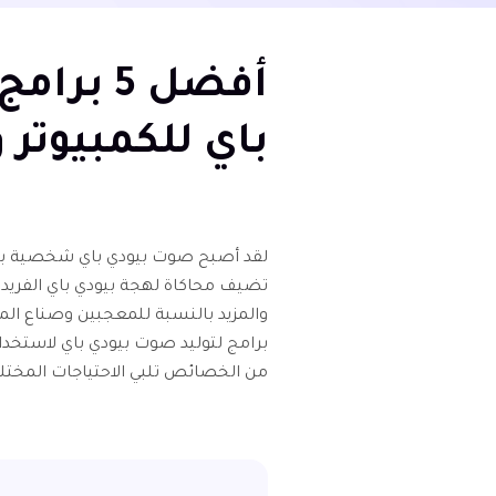
أفضل 5 
باي للكمبيوتر واون
لقد أصبح صوت بيودي باي شخصية بارزة 
تضيف محاكاة لهجة بيودي باي الفريدة ع
برامج لتوليد صوت بيودي باي لاستخدام
من الخصائص تلبي الاحتياجات المختل