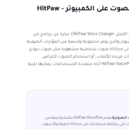
أفضل برنامج لتغيير الصوت على الكمبيوتر - HitPaw
HitPaw VoicePea (الذي كان يُسمى في الأصل HitPaw Voice Changer) عبارة عن برنامج من
مبيوتر والذي يوفر مجموعة واسعة من المؤثرات الصوتية
ع إلى محاكاة صوت شخصية مشهورة مثل صوت بيودي
وات فريدة للألعاب، أو استخدام الصوت لأغراض
احترافية مثل التمثيل الصوتي، فإن HitPaw VoicePea أداة متعددة الاستخدامات يمكنها تلبية
الصوتية:
يقدم HitPaw VoicePea مكتبة واسعة من
رات التي يمكنها مساعدتك على محاكاة النغمة والأسلوب