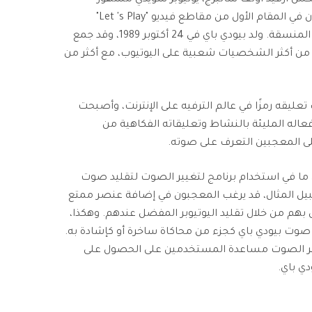
معروف بمحتواه الترفيهي، والذي يتكون في المقام الأول من مقاطع فيديو "Let 's Play"
ومدونات الفيديو والعروض الكوميدية المنسقة. ولد بيودي باي في 24 أكتوبر 1989، وقد جمع
دًا من أكثر الشخصيات شعبية على اليوتيوب، مع أكثر من
ليقه رمزًا في عالم الترفيه على الإنترنت، وأصبحت
عاله المليئة بالنشاط وتعليقاته الفكاهية من
ى المعجبين التعرف على صوته.
ا في استخدام برنامج لتغيير الصوت لتقليد صوت
بيل المثال، قد يرغب المعجبون في إضافة عنصر ممتع
 بهم من خلال تقليد اليوتيوبر المفضل عندهم. وهكذا،
صوت بيودي باي كجزء من محاكاة ساخرة أو كإشادة به.
غيير الصوت مساعدة المستخدمين على الحصول على
ي باي.