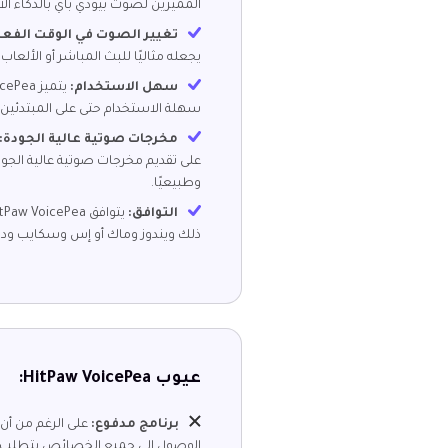
المميزين لصوت بيودي باي بالذكاء ا
تغيير الصوت في الوقت الفع
يجعله مثاليًا للبث المباشر أو الألعاب 
سهل الاستخدام:
سهلة الاستخدام حتى على المبتدئين.
مخرجات صوتية عالية الجودة:
على تقديم مخرجات صوتية عالية الجود
وطبيعيًا.
التوافق:
ذلك ويندوز وماك أو إس وسكايب ودي
عيوب HitPaw VoicePea:
برنامج مدفوع:
الوصول إلى جميع الخصائص يتطلب شر