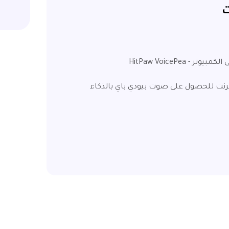
ت
 HitPaw VoicePea
نترنت للحصول على صوت بيودي باي بالذكاء