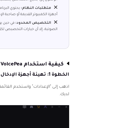
متطلبات النظام:
يحتوي البرنا
أجهزة الكمبيوتر القديمة أو صاحبة ال
التخصيص المحدود:
الصوتية، إلا أن خيارات التخصيص لكل
كيفية استخدام HitPaw VoicePea
الخطوة 1: تهيئة أجهزة الإدخال والإخراج الخاصة بك
اذهب إلى "الإعدادات" واستخدم القائمة
لديك.