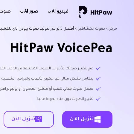
فيديو Al
صور AI
صوت AI
مركز >
صوت المشاهير >
أفضل 5 برامج لتوليد صوت بيودي باي للكمبيوتر واون لاين [2026]
HitPaw VoicePea
قم بتغيير صوتك بتأثيرات الصوت المختلفة في الوقت الفع
يتكامل بشكل مثالي مع جميع الألعاب والبرامج الشعبية
معدل صوت مثالي للعب أو منشئ المحتوى أو يوتيوبر افترا
تغيير الصوت دون عناء بجودة عالية
تنزيل الآن
تنزيل الآن