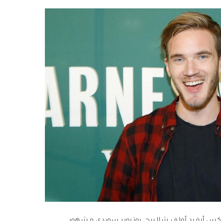
يكس أرفيد أولف شالبرج، يوتيوبر سويدي مشهور