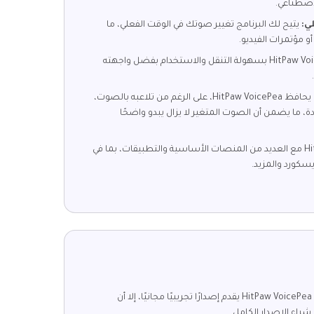
لاصطناعي.
لي:
يتيح لك البرنامج تغيير صوتك في الوقت الفعلي، ما
أو مؤتمرات الفيديو.
يتميز HitPaw VoicePea بسهولة التنقل والاستخدام بفضل واجهته
يحافظ HitPaw VoicePea، على الرغم من تلاعبه بالصوت،
ة، ما يضمن أن الصوت المتغير لا يزال يبدو واضحًا
يتوافق HitPaw VoicePea مع العديد من المنصات الأساسية والتطبيقات، بما في
سكورد والمزيد.
على الرغم من أن HitPaw VoicePea يقدم إصدارًا تجريبيًا مجانيًا، إلا أن
اء الإصدار الكامل.