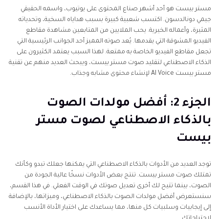
مستر بيست هو أحد أشهر صناع المحتوى على يوتيوب، واسمه الحقيقي
الجزء 3: كيفية استخدام HitPaw VoicePea لإنشاء صوت
جيمي دونالدسون. اكتسب شعبية كبيرة بسبب هداياه السخية، وتحدياته
مستر بيست بالذكاء الاصطناعي
المثيرة، وأعماله الخيرية. يحب الملايين من المتابعين مشاهدة مقاطع
الفيديو المشوقة التي يقدمها. يُعد صوته المميز أحد الجوانب الرئيسية التي
الجزء 4: الأسئلة المتكررة حول صوت مستر بيست بالذكاء
تجعل مقاطع الفيديو الخاصة به ممتعة. لهذا السبب يعتمد الكثيرون على
الاصطناعي
الذكاء الاصطناعي لتقليد صوت مستر بيست، ويبحث العديد منهم عن تقنية
مستر بيست AI Voice لإنشاء محتوى مشابه وجذاب.
الجزء 2: أفضل مولدات الصوت
بالذكاء الاصطناعي لصوت مستر
بيست
توجد العديد من الأدوات بالذكاء الاصطناعي التي يمكنها جعلك تبدو وكأنك
تمتلك صوت مستر بيست. تنتج بعض الأدوات نسخًا عالية الجودة من
الصوت، بينما تتيح لك أخرى تعديل صوتك في الوقت الفعلي. في هذا القسم،
سنستعرض أفضل مولدات الصوت بالذكاء الاصطناعي، وميزاتها، بالإضافة
إلى إيجابيات وسلبيات كل منها، مما يساعدك على اختيار الأداة الأنسب
لاحتياجاتك.