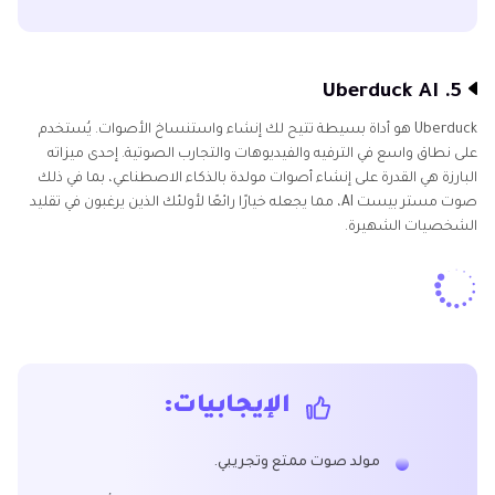
5. Uberduck AI
Uberduck هو أداة بسيطة تتيح لك إنشاء واستنساخ الأصوات. يُستخدم
على نطاق واسع في الترفيه والفيديوهات والتجارب الصوتية. إحدى ميزاته
البارزة هي القدرة على إنشاء أصوات مولدة بالذكاء الاصطناعي، بما في ذلك
صوت مستر بيست AI، مما يجعله خيارًا رائعًا لأولئك الذين يرغبون في تقليد
الشخصيات الشهيرة.
الإيجابيات:
مولد صوت ممتع وتجريبي.