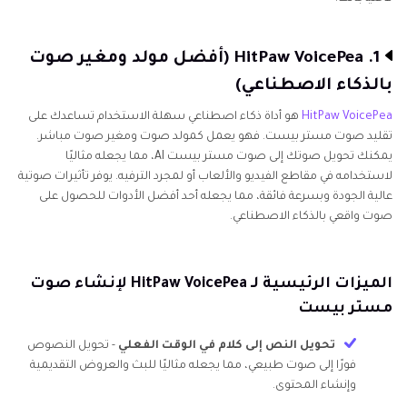
1. HitPaw VoicePea (أفضل مولد ومغير صوت
بالذكاء الاصطناعي)
HitPaw VoicePea
هو أداة ذكاء اصطناعي سهلة الاستخدام تساعدك على
تقليد صوت مستر بيست. فهو يعمل كمولد صوت ومغير صوت مباشر.
يمكنك تحويل صوتك إلى صوت مستر بيست AI، مما يجعله مثاليًا
لاستخدامه في مقاطع الفيديو والألعاب أو لمجرد الترفيه. يوفر تأثيرات صوتية
عالية الجودة وبسرعة فائقة، مما يجعله أحد أفضل الأدوات للحصول على
صوت واقعي بالذكاء الاصطناعي.
الميزات الرئيسية لـ HitPaw VoicePea لإنشاء صوت
مستر بيست
تحويل النص إلى كلام في الوقت الفعلي
- تحويل النصوص
فورًا إلى صوت طبيعي، مما يجعله مثاليًا للبث والعروض التقديمية
وإنشاء المحتوى.