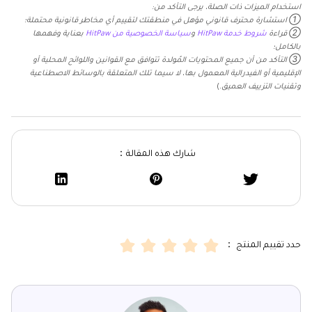
استخدام الميزات ذات الصلة، يرجى التأكد من:
① استشارة محترف قانوني مؤهل في منطقتك لتقييم أي مخاطر قانونية محتملة؛
② قراءة
شروط خدمة HitPaw
و
سياسة الخصوصية من HitPaw
بعناية وفهمها
بالكامل؛
③ التأكد من أن جميع المحتويات المُولدة تتوافق مع القوانين واللوائح المحلية أو
الإقليمية أو الفيدرالية المعمول بها، لا سيما تلك المتعلقة بالوسائط الاصطناعية
وتقنيات التزييف العميق.
)
شارك هذه المقالة：
حدد تقييم المنتج ：