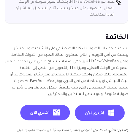
نعم، مع HitPaw VoicePea، يمكنك تغيير صوتك في الوقت
ج3.
الفعلي، والصوت مثل مستر بيست أثناء التسجيل المباشر أو
أثناء المكالمات.
الخاتمة
تساعدك مولدات الصوت بالذكاء الاصطناعي على التشبه بصوت مستر
بيست من أجل الترفيه أو إنتاج المحتوى. هناك العديد من الأدوات المتاحة،
ولكن HitPaw VoicePea تبرز. فهي تقدم استنساخ صوتي عالي الجودة، وتغيير
الصوت في الوقت الفعلي، وميزة TTS (التحويل من النص إلى الكلام)
المتقدمة، كلها ضمن واجهة سهلة الاستخدام. عند إنشاء الفيديوهات، أو
البث المباشر، أو ببساطة من أجل المرح، يوفر HitPaw VoicePea صوت
مستر بيست الاصطناعي الذي يبدو طبيعيًا. يعمل بسرعة، ويوفر تأثيرات
صوتية متنوعة، وهو سهل للمبتدئين والمحترفين.
(
*تذكير نهائي:
هذا الدليل لأغراض إعلامية فقط ولا يُشكل نصيحة قانونية. قبل