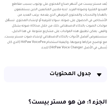
يُعد مستر بيست من أشهر صناع المحتوى على يوتيوب بسبب مقاطع
الفيديو المثيرة وصوته الفريد. لديه ملايين المتابعين الذين يستمتعون
بالهدايا والتحديات والمحتوى الترفيهي الذي يقدمه. يرغب العديد من
الأشخاص في الحصول على صوته، سواء للترفيه أو لإنشاء المحتوى. تسهّل
مولدات الصوت بالذكاء الاصطناعي ذلك من خلال محاكاة صوته بشكل
واقعي. يمكن تطبيق هذه المولدات على مشاريع متنوعة. في هذا الدليل،
سنستعرض أفضل الأدوات بالذكاء الاصطناعي لإنشاء صوت مستر بيست،
مع توضيح مزاياها وعيوبها، وكيفية استخدام HitPaw VoicePea (الذي كان
يُسمى في الأصل HitPaw Voice Changer) للبدء.
جدول المحتويات
الجزء 1: من هو مستر بيست؟
الجزء 2: أفضل مولدات الصوت بالذكاء الاصطناعي لصوت
الجزء 1: من هو مستر بيست؟
مستر بيست