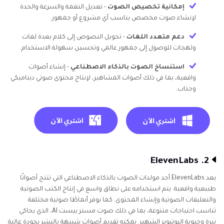
إمكانية تخصيص الصوت
- تعديل النغمة والسرعة والحدة
لإنشاء صوت مخصص يناسب أي مشروع أو جمهور.
دعم متعدد اللغات
- تحويل النصوص إلى كلام بعدة لغات
ولهجات للوصول إلى جمهور عالمي وتحسين سهولة الاستخدام.
استنساخ الصوت بالذكاء الاصطناعي
- إنشاء أصوات
واقعية، بما في ذلك أصوات المشاهير، لإنتاج محتوى صوتي ديناميكي
وجذاب.
2. ElevenLabs
يعد ElevenLabs أحد مولدات الصوت بالذكاء الاصطناعي التي تنتج أصواتًا
طبيعية واقعية. يتم استخدامه على نطاق واسع في إنتاج الكتب الصوتية
والتعليقات الصوتية وإنشاء المحتوى. كما يوفر أنماطًا صوتية مختلفة
تناسب احتياجات متنوعة، بما في ذلك صوت مستر بيست AI، الذي يحاكي
نبرة وحيوية اليوتيوبر الشهير. يمكنه تقديم أصوات شبيهة بالبشر بجودة عالية