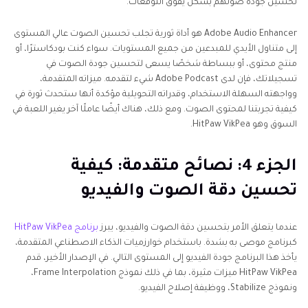
تحسين جودة صوتهم بشكل يفوق التوقعات.
Adobe Audio Enhancer هو أداة ثورية تجلب تحسين الصوت عالي المستوى
إلى متناول الأيدي للمبدعين من جميع المستويات. سواء كنت بودكاسترًا، أو
منتج محتوى، أو ببساطة شخصًا يسعى لتحسين جودة الصوت في
تسجيلاتك، فإن لدى Adobe Podcast شيء لتقدمه. ميزاته المتقدمة،
وواجهته السهلة الاستخدام، وقدراته التحويلية مؤكدة أنها ستحدث ثورة في
كيفية تجربتنا لمحتوى الصوت. ومع ذلك، هناك أيضًا عاملًا آخر يغير اللعبة في
السوق وهو HitPaw VikPea.
الجزء 4: نصائح متقدمة: كيفية
تحسين دقة الصوت والفيديو
عندما يتعلق الأمر بتحسين دقة الصوت والفيديو، يبرز
برنامج HitPaw VikPea
كبرنامج موصى به بشدة. باستخدام خوارزميات الذكاء الاصطناعي المتقدمة،
يأخذ هذا البرنامج جودة الفيديو إلى المستوى التالي. في الإصدار الأخير، قدم
HitPaw VikPea ميزات مثيرة، بما في ذلك نموذج Frame Interpolation،
ونموذج Stabilize، ووظيفة إصلاح الفيديو.