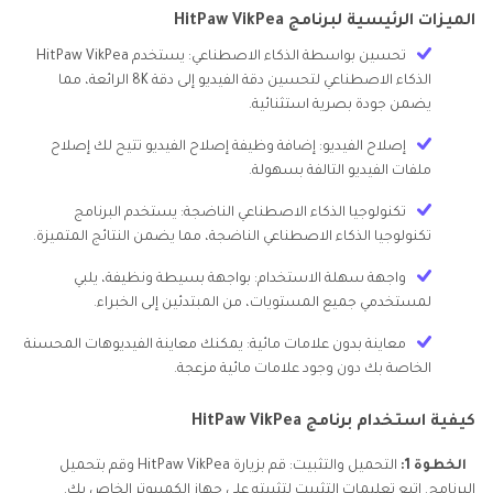
الميزات الرئيسية لبرنامج HitPaw VikPea
تحسين بواسطة الذكاء الاصطناعي: يستخدم HitPaw VikPea
الذكاء الاصطناعي لتحسين دقة الفيديو إلى دقة 8K الرائعة، مما
يضمن جودة بصرية استثنائية.
إصلاح الفيديو: إضافة وظيفة إصلاح الفيديو تتيح لك إصلاح
ملفات الفيديو التالفة بسهولة.
تكنولوجيا الذكاء الاصطناعي الناضجة: يستخدم البرنامج
تكنولوجيا الذكاء الاصطناعي الناضجة، مما يضمن النتائج المتميزة.
واجهة سهلة الاستخدام: بواجهة بسيطة ونظيفة، يلبي
لمستخدمي جميع المستويات، من المبتدئين إلى الخبراء.
معاينة بدون علامات مائية: يمكنك معاينة الفيديوهات المحسنة
الخاصة بك دون وجود علامات مائية مزعجة.
كيفية استخدام برنامج HitPaw VikPea
الخطوة 1:
التحميل والتثبيت: قم بزيارة HitPaw VikPea وقم بتحميل
البرنامج. اتبع تعليمات التثبيت لتثبيته على جهاز الكمبيوتر الخاص بك.