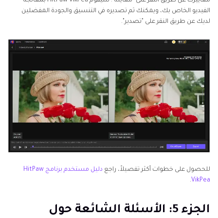
معاييرك عن طريق النقر على "معاينة". سيقوم HitPaw VikPea بمعالجة
الفيديو الخاص بك، ويمكنك ثم تصديره في التنسيق والجودة المفضلين
لديك عن طريق النقر على "تصدير".
للحصول على خطوات أكثر تفصيلاً، راجع
دليل مستخدم برنامج HitPaw
.
VikPea
الجزء 5: الأسئلة الشائعة حول