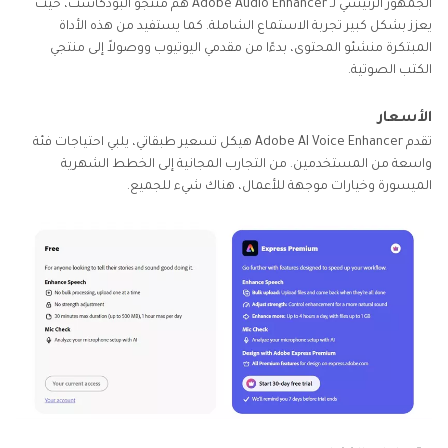
الجمهور الرئيسي لـ Adobe Audio Enhancer هم منتجو البودكاست، حيث
يعزز بشكل كبير تجربة الاستماع الشاملة. كما يستفيد من هذه الأداة
المبتكرة منشئو المحتوى، بدءًا من مقدمي اليوتيوب ووصولاً إلى منتجي
الكتب الصوتية.
الأسعار
تقدم Adobe AI Voice Enhancer هيكل تسعير طبقاتي، يلبي احتياجات فئة
واسعة من المستخدمين. من التجارب المجانية إلى الخطط الشهرية
الميسورة وخيارات موجهة للأعمال، هناك شيء للجميع.