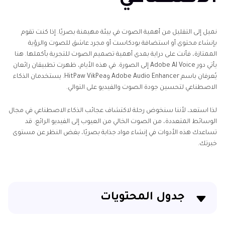
نميل إلى التقليل من أهمية الصوت في بيئة مهيمنة بصريًا. إذا كنت تقوم
بإنشاء محتوى أو استضافة بودكاست أو مجرد عاشق للصوت والرؤية
الممتازة، فأنت على دراية بمدى أهمية تصميم الصوت للتجربة بأكملها. هنا
يأتي دور Adobe AI Voice إلى الصورة. في هذه الأيام، ظهرت تطبيقان رائعان
يُعرفان باسم Adobe Audio Enhancer وHitPaw VikPea. يستخدمان الذكاء
الاصطناعي لتحسين جودة الصوت والفيديو على التوالي.
لذا استعد، لأننا سنخوض رحلة لاكتشاف عجائب الذكاء الاصطناعي في مجال
الوسائط المتعددة، من الصوت الخالي من العيوب إلى الفيديو الرائع. قد
تساعدك هذه الأدوات في إنشاء مواد جذابة بصريًا، بغض النظر عن مستوى
خبرتك.
جدول المحتويات
الجزء 1: ما هو Adobe Audio Enhancer؟