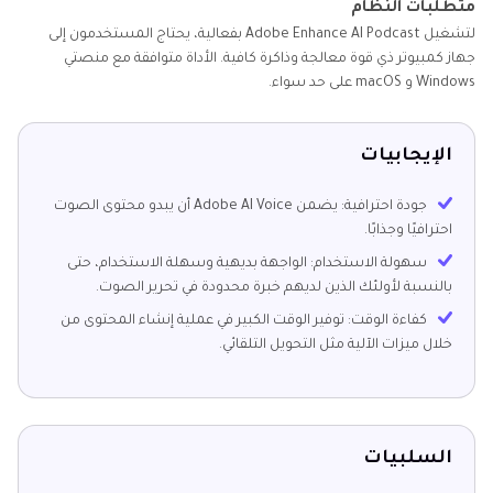
متطلبات النظام
لتشغيل Adobe Enhance AI Podcast بفعالية، يحتاج المستخدمون إلى
جهاز كمبيوتر ذي قوة معالجة وذاكرة كافية. الأداة متوافقة مع منصتي
Windows و macOS على حد سواء.
الإيجابيات
جودة احترافية: يضمن Adobe AI Voice أن يبدو محتوى الصوت
احترافيًا وجذابًا.
سهولة الاستخدام: الواجهة بديهية وسهلة الاستخدام، حتى
بالنسبة لأولئك الذين لديهم خبرة محدودة في تحرير الصوت.
كفاءة الوقت: توفير الوقت الكبير في عملية إنشاء المحتوى من
خلال ميزات الآلية مثل التحويل التلقائي.
السلبيات