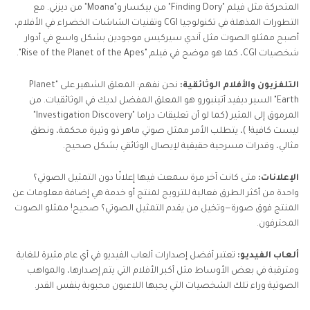
المتحركة مثل فيلم "Finding Dory" من بيكسار و"Moana" من ديزني. مع
التطورات المذهلة في تكنولوجيا CGI وتقنيات الشاشات الخضراء في الأفلام،
أصبح ممثلو الصوت مثل آندي سيركيس موجودين بشكل واسع في أدوار
شخصيات CGI، كما هو موضح في فيلم "Rise of the Planet of the Apes".
التلفزيون والأفلام الوثائقية:
نحن نفهم: المعلق الشهير على "Planet
Earth" السير ديفيد أتينبورو هو المعلق المفضل لديك في الوثائقيات. من
المرموق إلى المثير (كما لو أن تعليقات دراما "Investigation Discovery"
ليست كافية! )، يتطلب الأمر ممثل صوتي ماهر ذو وتيرة محكمة، ونطق
مثالي، وقدرات مسرحية حقيقية لإيصال الوثائقي بشكل صحيح.
الإعلانات:
متى كانت آخر مرة سمعت فيها إعلانًا دون التمثيل الصوتي؟
واحدة من أكثر الطرق فعالية للترويج لمنتج أو خدمة هي إضافة معلومات عن
المنتج فوق صورة—وتخيل من يقدم التمثيل الصوتي؟ صحيح! ممثلو الصوت
المحترفون.
ألعاب الفيديو:
تعتبر أفضل إصدارات ألعاب الفيديو في أي عام مثيرة للغاية
ومترقبة في بعض الأوساط مثل أكبر الأفلام التي يتم إصدارها، والمواهب
الصوتية وراء تلك الشخصيات التي يحبها اللاعبون محبوبة بنفس القدر.