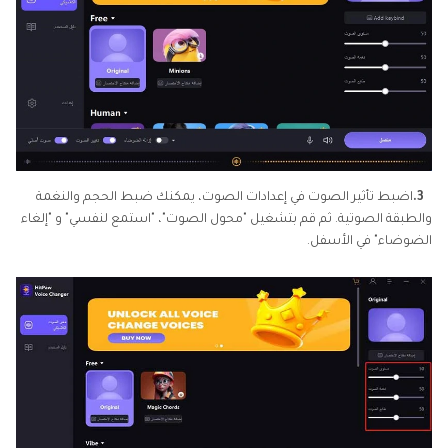
3.
اضبط تأثير الصوت في إعدادات الصوت، يمكنك ضبط الحجم والنغمة
والطبقة الصوتية. ثم قم بتشغيل "محول الصوت"، "استمع لنفسي" و "إلغاء
الضوضاء" في الأسفل.