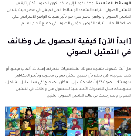
الوسائط المتعددة:
وهذا يقودنا إلى ما قد يكون الحدود الأكثر إثارة في
التمثيل الصوتي: الترفيه المتعدد الوسائط. نحن نعيش في عصر حيث يتلاقى
التمثيل الصوتي والواقع الافتراضي؛ مع تأثير تقنيات الواقع الافتراضي على
صناعة الألعاب، تتزايد الفرص لمؤديي الصوت في جميع أنحاء العالم.
[ابدأ الآن] كيفية الحصول على وظائف
في التمثيل الصوتي
هل أنت شغوف بتقديم صوتك لشخصيات متحركة، إعلانات، ألعاب فيديو، أو
كتب صوتية؟ هل تحلم بأن تصبح ممثل صوتي محترف وتأسر الجماهير
بموهبتك الصوتية؟ إذاً، فقد جئت إلى المكان الصحيح! في هذا الدليل الشامل،
سنرشدك خلال الخطوات الأساسية للحصول على وظائف في التمثيل
الصوتي وبدء رحلتك في عالم التمثيل الصوتي المثير.