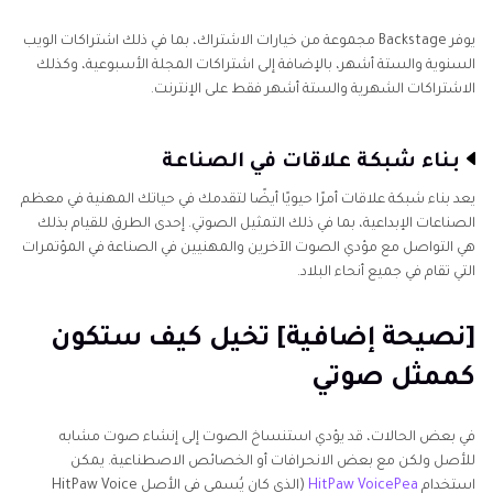
يوفر Backstage مجموعة من خيارات الاشتراك، بما في ذلك اشتراكات الويب
السنوية والستة أشهر، بالإضافة إلى اشتراكات المجلة الأسبوعية، وكذلك
الاشتراكات الشهرية والستة أشهر فقط على الإنترنت.
بناء شبكة علاقات في الصناعة
يعد بناء شبكة علاقات أمرًا حيويًا أيضًا لتقدمك في حياتك المهنية في معظم
الصناعات الإبداعية، بما في ذلك التمثيل الصوتي. إحدى الطرق للقيام بذلك
هي التواصل مع مؤدي الصوت الآخرين والمهنيين في الصناعة في المؤتمرات
التي تقام في جميع أنحاء البلاد.
[نصيحة إضافية] تخيل كيف ستكون
كممثل صوتي
في بعض الحالات، قد يؤدي استنساخ الصوت إلى إنشاء صوت مشابه
للأصل ولكن مع بعض الانحرافات أو الخصائص الاصطناعية. يمكن
استخدام
HitPaw VoicePea
(الذي كان يُسمى في الأصل HitPaw Voice