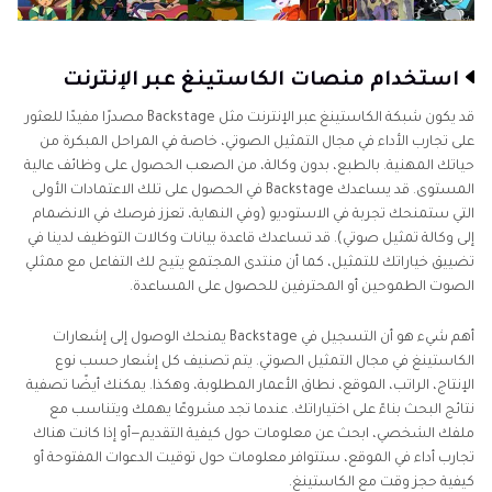
استخدام منصات الكاستينغ عبر الإنترنت
قد يكون شبكة الكاستينغ عبر الإنترنت مثل Backstage مصدرًا مفيدًا للعثور
على تجارب الأداء في مجال التمثيل الصوتي، خاصة في المراحل المبكرة من
حياتك المهنية. بالطبع، بدون وكالة، من الصعب الحصول على وظائف عالية
المستوى. قد يساعدك Backstage في الحصول على تلك الاعتمادات الأولى
التي ستمنحك تجربة في الاستوديو (وفي النهاية، تعزز فرصك في الانضمام
إلى وكالة تمثيل صوتي). قد تساعدك قاعدة بيانات وكالات التوظيف لدينا في
تضييق خياراتك للتمثيل، كما أن منتدى المجتمع يتيح لك التفاعل مع ممثلي
الصوت الطموحين أو المحترفين للحصول على المساعدة.
أهم شيء هو أن التسجيل في Backstage يمنحك الوصول إلى إشعارات
الكاستينغ في مجال التمثيل الصوتي. يتم تصنيف كل إشعار حسب نوع
الإنتاج، الراتب، الموقع، نطاق الأعمار المطلوبة، وهكذا. يمكنك أيضًا تصفية
نتائج البحث بناءً على اختياراتك. عندما تجد مشروعًا يهمك ويتناسب مع
ملفك الشخصي، ابحث عن معلومات حول كيفية التقديم—أو إذا كانت هناك
تجارب أداء في الموقع، ستتوافر معلومات حول توقيت الدعوات المفتوحة أو
كيفية حجز وقت مع الكاستينغ.