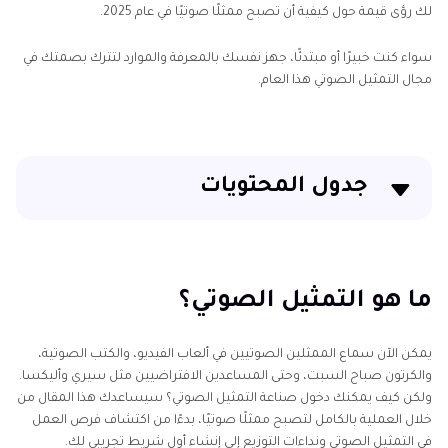
لك رؤى قيمة حول كيفية أن تصبح ممثلًا صوتيًا في عام 2025.
سواء كنت خبيرًا أو مبتدئًا، جهز نفسك بالمعرفة والموارد لتترك بصمتك في
مجال التمثيل الصوتي هذا العام.
جدول المحتويات
ما هو التمثيل الصوتي؟
[6 طرق] كيف تصبح ممثلًا صوتيًا
ما هو التمثيل الصوتي؟
[اختر نوعك] أنواع التمثيل الصوتي
يمكن الآن سماع الممثلين الصوتيين في ألعاب الفيديو، والكتب الصوتية،
والكرتون صباح السبت، وحتى المساعدين الافتراضيين مثل سيري وأليكسا.
[ابدأ الآن] كيفية الحصول على وظائف في التمثيل الصوتي
ولكن كيف يمكنك دخول صناعة التمثيل الصوتي؟ سيساعدك هذا المقال من
خلال العملية بالكامل لتصبح ممثلًا صوتيًا، بدءًا من اكتشاف فرص العمل
[نصيحة إضافية] تخيل كيف ستكون كممثل صوتي
في التمثيل الصوتي ونداءات التوزيع إلى إنشاء أول شريط تجريبي لك.