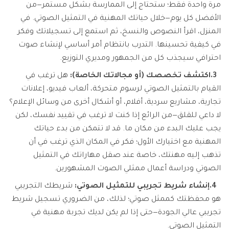
مرة واحدة فقط؛ ستحتاج إلى الممارسة بشكل مستمر—من
الأفضل كل يوم—خلال حياتك المهنية في التمثيل الصوتي. في
المنزل، اقرأ النصوص والنسخ، ثم استمع إلى تسجيلاتك وفكر
في كيفية تحسينها. التدرب بانتظام أمر أساسي لإنشاء صوت
احترافي سيجذب كل من الجمهور ومديري التوزيع.
3.
اكتشف تخصصك (أو مجالاتك الخاصة):
هل ترغب في
القيام بالتمثيل الصوتي لرسوم متحركة، ألعاب فيديو، إعلانات
تجارية، مشاريع سردية، أفلام، أو أشكال أخرى من وسائل الإعلام؟
لا داعي للقلق—من الرائع إذا كنت لا ترغب في تقييد نفسك، لكن
يجب عليك البدء من مكان ما. قد لا تتمكن من بدء حياتك
المهنية مع اختيارك الأول؛ فكر في المكان الذي ترغب في أن
تذهب إليه مهنتك، خاصة عند صقل مهاراتك في التمثيل
الصوتي ودراسة أعمال ممثلي الصوت المشهورين.
4.
إنشاء شريط تجريبي للتمثيل الصوتي:
شريطك التجريبي
هو محفظتك كممثل صوتي؛ لذلك، من الضروري تسجيل شريط
تجريبي عالي الجودة—حتى إذا لم يكن لديك تجربة مهنية في
التمثيل الصوتي.