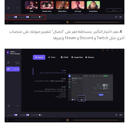
4.
بعد اختيار التأثير، ببساطة انقر على "اتصال" لتغيير صوتك على منصات
أخرى مثل Twitch و Discord و Steam وغيرها.