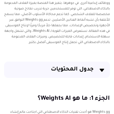
ووظائف إبداعية أخرى. في جوهرها، يتميز هذا المنصة بميزة الغلاف المدعومة
بالذكاء الاصطناعي، التي توفر للمستخدمين حرية تدريب نماذج صوتية
مخصصة للغلاف الشخصي. كما تدعم محاكاة الأسلوب الأصلي، مما يسمح
للأغلفة بأن تشبه أنماط الفنانين الأصليين. تدعم Weights.gg التوافق عبر
الأجهزة وتخصيص الإعدادات، مما يجعلها حلاً مريحًا ومرنًا لإنتاج الموسيقى.
في هذه المقالة، نستعرض الميزات القوية لـ Weights AI، والتي تشمل واجهة
سهلة الاستخدام، إعدادات قابلة للتخصيص، وميزات الغلاف المدعومة
بالذكاء الاصطناعي التي تجعل إنتاج الموسيقى أفضل بكثير.
جدول المحتويات
الجزء 1: ما هو Weights AI؟
الجزء 2: أفضل 5 بدائل لـ Weights.gg لأغلفة الصوت
الجزء 1: ما هو Weights AI؟
المدعومة بالذكاء الاصطناعي
Weights.gg هو أحدث تقنيات الذكاء الاصطناعي التي اجتاحت عالم إنشاء
الجزء 3: كيفية استخدام ميزة AI Cover في HitPaw