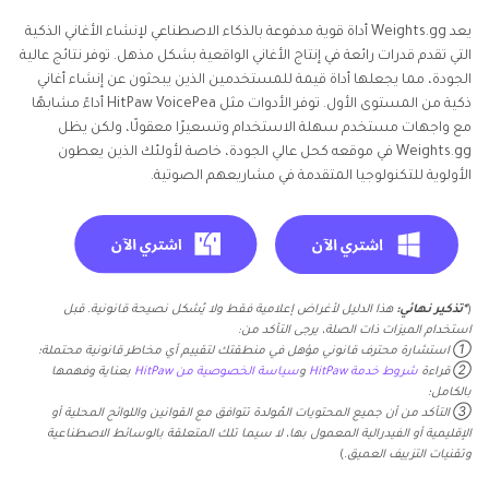
يعد Weights.gg أداة قوية مدفوعة بالذكاء الاصطناعي لإنشاء الأغاني الذكية
التي تقدم قدرات رائعة في إنتاج الأغاني الواقعية بشكل مذهل. توفر نتائج عالية
الجودة، مما يجعلها أداة قيمة للمستخدمين الذين يبحثون عن إنشاء أغاني
ذكية من المستوى الأول. توفر الأدوات مثل HitPaw VoicePea أداءً مشابهًا
مع واجهات مستخدم سهلة الاستخدام وتسعيرًا معقولًا، ولكن يظل
Weights.gg في موقعه كحل عالي الجودة، خاصة لأولئك الذين يعطون
الأولوية للتكنولوجيا المتقدمة في مشاريعهم الصوتية.
(
*تذكير نهائي:
هذا الدليل لأغراض إعلامية فقط ولا يُشكل نصيحة قانونية. قبل
استخدام الميزات ذات الصلة، يرجى التأكد من:
① استشارة محترف قانوني مؤهل في منطقتك لتقييم أي مخاطر قانونية محتملة؛
② قراءة
شروط خدمة HitPaw
و
سياسة الخصوصية من HitPaw
بعناية وفهمها
بالكامل؛
③ التأكد من أن جميع المحتويات المُولدة تتوافق مع القوانين واللوائح المحلية أو
الإقليمية أو الفيدرالية المعمول بها، لا سيما تلك المتعلقة بالوسائط الاصطناعية
وتقنيات التزييف العميق.
)