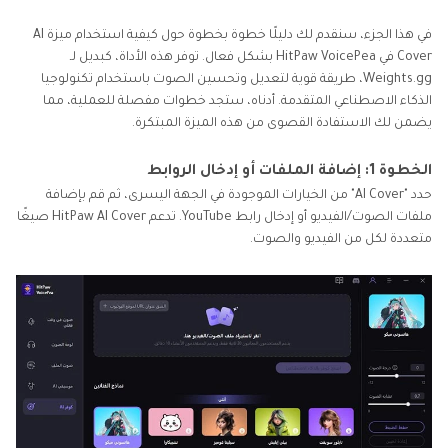
في هذا الجزء، سنقدم لك دليلًا خطوة بخطوة حول كيفية استخدام ميزة AI
Cover في HitPaw VoicePea بشكل فعال. توفر هذه الأداة، كبديل لـ
Weights.gg، طريقة قوية لتعديل وتحسين الصوت باستخدام تكنولوجيا
الذكاء الاصطناعي المتقدمة. أدناه، ستجد خطوات مفصلة للعملية، مما
يضمن لك الاستفادة القصوى من هذه الميزة المبتكرة.
الخطوة 1: إضافة الملفات أو إدخال الروابط
حدد "AI Cover" من الخيارات الموجودة في الجهة اليسرى، ثم قم بإضافة
ملفات الصوت/الفيديو أو إدخال رابط YouTube. تدعم HitPaw AI Cover صيغًا
متعددة لكل من الفيديو والصوت.