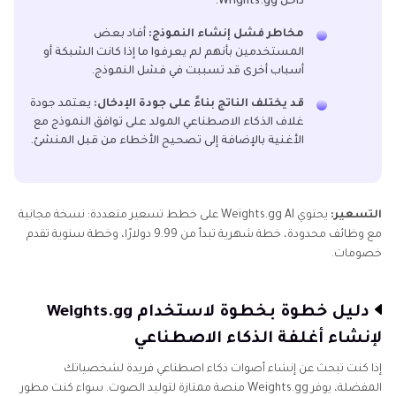
داخل Wrights.gg.
مخاطر فشل إنشاء النموذج:
أفاد بعض
المستخدمين بأنهم لم يعرفوا ما إذا كانت الشبكة أو
أسباب أخرى قد تسببت في فشل النموذج.
قد يختلف الناتج بناءً على جودة الإدخال:
يعتمد جودة
غلاف الذكاء الاصطناعي المولد على توافق النموذج مع
الأغنية بالإضافة إلى تصحيح الأخطاء من قبل المنشئ.
التسعير:
يحتوي Weights.gg AI على خطط تسعير متعددة: نسخة مجانية
مع وظائف محدودة، خطة شهرية تبدأ من 9.99 دولارًا، وخطة سنوية تقدم
خصومات.
دليل خطوة بخطوة لاستخدام Weights.gg
لإنشاء أغلفة الذكاء الاصطناعي
إذا كنت تبحث عن إنشاء أصوات ذكاء اصطناعي فريدة لشخصياتك
المفضلة، يوفر Weights.gg منصة ممتازة لتوليد الصوت. سواء كنت مطور