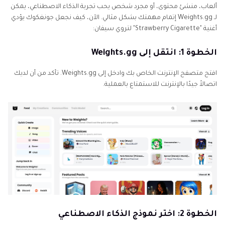
ألعاب، منشئ محتوى، أو مجرد شخص يحب تجربة الذكاء الاصطناعي، يمكن
لـ Weights.gg إتمام مهمتك بشكل مثالي. الآن، كيف نجعل جونغكوك يؤدي
أغنية "Strawberry Cigarette" لتروي سيفان:
الخطوة 1: انتقل إلى Weights.gg
افتح متصفح الإنترنت الخاص بك وادخل إلى Weights.gg. تأكد من أن لديك
اتصالاً جيدًا بالإنترنت للاستمتاع بالعملية.
الخطوة 2: اختر نموذج الذكاء الاصطناعي