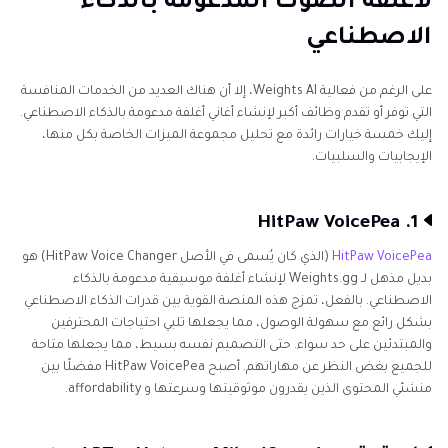
لأغلفة الصوت المدعومة بالذكاء
الاصطناعي
على الرغم من فعالية Weights AI، إلا أن هناك العديد من الخدمات المنافسة
التي توفر أو تقدم وظائف أكبر لإنشاء أغاني أغلفة مدعومة بالذكاء الاصطناعي.
إليك خمسة خيارات رائدة مع تحليل مجموعة الميزات الخاصة بكل منها،
الإيجابيات والسلبيات.
1. HitPaw VoicePea
HitPaw VoicePea
(الذي كان يُسمى في الأصل HitPaw Voice Changer) هو
بديل مذهل لـ Weights.gg لإنشاء أغلفة موسيقية مدعومة بالذكاء
الاصطناعي. بالفعل، تمزج هذه المنصة القوية بين قدرات الذكاء الاصطناعي
بشكل رائع مع سهولة الوصول، مما يجعلها تلبي احتياجات المحترفين
والمبتدئين على حد سواء. حتى التصميم نفسه بسيط، مما يجعلها متاحة
للجميع بغض النظر عن مهاراتهم. أصبح HitPaw VoicePea مفضلًا بين
منشئي المحتوى الذين يقدرون موثوقيتها وسرعتها و affordability.