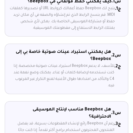
س1.
كيف يمكنني حفظ مؤلفاتي في Beepbox؟
يتيح لك Beepbox حفظ أعمالك كروابط URL أو تصديرها كملفات
ج1.
MIDI. قم بنسخ الرابط الذي تم إنشاؤه والصقه في أي مكان تريد
حفظ أو مشاركة الموسيقى الخاصة بك. يمكن لأي شخص
يمتلك الرابط الاستماع إلى مقطوعتك الموسيقية.
هل يمكنني استيراد عينات صوتية خاصة بي إلى
س2.
Beepbox؟
للأسف، لا يدعم Beepbox استيراد عينات صوتية مخصصة. إذا
ج2.
كنت تستخدمه لإضافة كلمات أو غناء، يمكنك وضع نغمة عند
C4 والتأكد من امتدادها طوال الأغنية لمنع التكرار غير المرغوب
فيه.
هل Beepbox مناسب لإنتاج الموسيقى
س3.
الاحترافية؟
رغم أن Beepbox رائع لإنشاء المقطوعات بسرعة، قد يفضل
ج3.
المنتجون المحترفون استخدام برامج أكثر تقدماً. إذا كنت جادًا