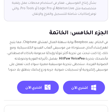
بشأن إنتاج الموسيقى، ففكر في استخدام محطات عمل رقمية
متخصصة مثل Ableton Live أو Logic Pro أو Pro Tools، والتي
توفر إمكانيات شاملة للتسجيل والمزج والإتقان.
الجزء الخامس: الخاتمة
في الختام، يعد Beepbox بوابة سهلة المنال لعشاق Chiptune، مما يتيح
لهم إنشاء ألحان مستوحاة من موسيقى ألعاب الفيديو الكلاسيكية. ومع
ذلك، إذا كنت تبحث عن تجربة أكثر تنوعًا وإبداعًا مدعومة بالذكاء الاصطناعي،
فأنصحك بتجربة
HitPaw VoicePea
. بفضل تأثيراته الفورية وتحويلاته
الصوتية الفريدة، ستحظى بتجربة موسيقية مميزة سواء كنت تعمل على
موسيقى إلكترونية أو تسجيلات صوتية. جربه ودع إبداعك ينطلق بلا حدود!