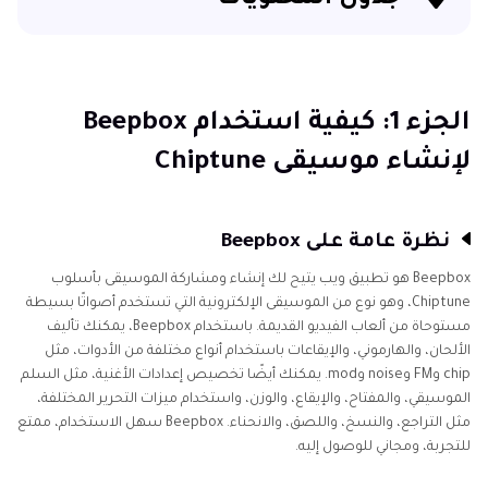
جدول المحتويات
الجزء 1: كيفية استخدام Beepbox لإنشاء موسيقى
Chiptune
الجزء 1: كيفية استخدام Beepbox
لإنشاء موسيقى Chiptune
الجزء 2: بدائل Beepbox - HitPaw VoicePea
نظرة عامة على Beepbox
الجزء 3: أفضل بدائل Beepbox لأجهزة الكمبيوتر
Beepbox هو تطبيق ويب يتيح لك إنشاء ومشاركة الموسيقى بأسلوب
Chiptune، وهو نوع من الموسيقى الإلكترونية التي تستخدم أصواتًا بسيطة
مستوحاة من ألعاب الفيديو القديمة. باستخدام Beepbox، يمكنك تأليف
الجزء الرابع: الأسئلة الشائعة حول Beepbox
الألحان، والهارموني، والإيقاعات باستخدام أنواع مختلفة من الأدوات، مثل
chip وFM وnoise وmod. يمكنك أيضًا تخصيص إعدادات الأغنية، مثل السلم
الموسيقي، والمفتاح، والإيقاع، والوزن، واستخدام ميزات التحرير المختلفة،
مثل التراجع، والنسخ، واللصق، والانحناء. Beepbox سهل الاستخدام، ممتع
للتجربة، ومجاني للوصول إليه.