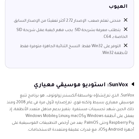
العيوب
منحنى تعلم صعب: الإصدار 2.72 أكثر تعقيدًا من الإصدار السابق.
يتطلب معرفة بشريحة SID: يجب فهم كيفية عمل شريحة SID
الخاصة بـ C64.
التوفر على Win32 فقط: النسخ الثنائية الجاهزة متوفرة فقط
لأنظمة Win32.
SunVox: استوديو موسيقي معياري
SunVox، الذي تم إنشاؤه بواسطة ألكسندر زولوتوف، هو برنامج تتبع
موسيقي معياري بسيط ولكنه قوي. تم إصداره لأول مرة في عام 2008 ومنذ
ذلك الحين شهد تحسينات مستمرة. يتميز بدعم مذهل متعدد الأنظمة، إذ
يعمل على أنظمة Windows وmacOS وLinux وWindows Mobile
وRaspberry Pi وحتى PalmOS. يعد من أرخص التطبيقات الموسيقية على
أجهزة Android وiOS، مع قدرات عميقة ومتعددة الاستخدامات.