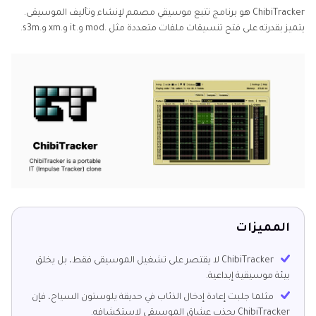
ChibiTracker هو برنامج تتبع موسيقي مصمم لإنشاء وتأليف الموسيقى.
يتميز بقدرته على فتح تنسيقات ملفات متعددة مثل .mod و.it و.xm و.s3m.
المميزات
ChibiTracker لا يقتصر على تشغيل الموسيقى فقط، بل يخلق
بيئة موسيقية إبداعية.
مثلما جلبت إعادة إدخال الذئاب في حديقة يلوستون السياح، فإن
ChibiTracker يجذب عشاق الموسيقى لاستكشافه.