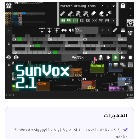
المميزات
إذا كنت قد استخدمت التراكر من قبل، فستكون واجهة SunVox
مألوفة.