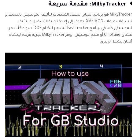
MilkyTracker: مقدمة سريعة
MilkyTracker هو برنامج مجاني متعدد المنصات لتأليف الموسيقى باستخدام
تنسيقات ملفات MOD وXM. يهدف إلى إعادة تجربة التشغيل والتأليف
للموسيقى كما في برنامج FastTracker الشهير لنظام DOS. سواء كنت من
عشاق Chiptune أو منتج موسيقي، يوفر MilkyTracker تجربة فريدة لإنشاء
ألحان بنمط الريترو.