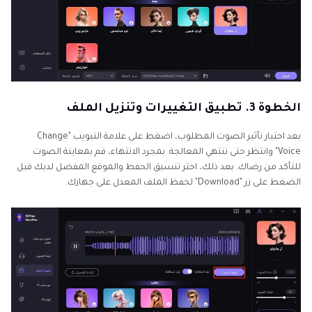
الخطوة 3. تطبيق التغييرات وتنزيل الملف
بعد اختيار تأثير الصوت المطلوب، اضغط على علامة التبويب "Change
Voice" وانتظر حتى تنتهي المعالجة. بمجرد الانتهاء، قم بمعاينة الصوت
للتأكد من رضاك. بعد ذلك، اختر تنسيق الحفظ والموقع المفضل لديك قبل
الضغط على زر "Download" لحفظ الملف المعدل على جهازك.