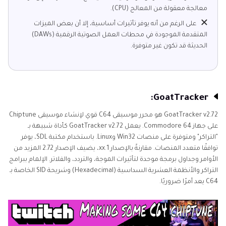
معالجة معقولة من المعالج (CPU).
على الرغم من أنه يوفر تأثيرات أساسية، إلا أن بعض الميزات
المتقدمة الموجودة في محطات العمل الصوتية الرقمية (DAWs)
الحديثة قد تكون غير متوفرة.
GoatTracker:
GoatTracker v2.72 هو محرر موسيقى C64 قوي لإنشاء موسيقى Chiptune
على جهاز Commodore 64. يعمل GoatTracker v2.72 كأداة شبيهة بـ
"التراكر" ومتوفرة على منصات Win32 وLinux. باستخدام مكتبة SDL، يوفر
توافقًا متعدد المنصات. مقارنةً بالإصدار 1.xx، يضيف الإصدار 2.72 المزيد من
الأوامر وجداول برمجة موحدة لتأثيرات الموجة، والتردد، والفلاتر. الإلمام ببرامج
التراكر والأنظمة العشرية السداسية (Hexadecimal) وشريحة SID الخاصة بـ
C64 يعد أمرًا ضروريًا.