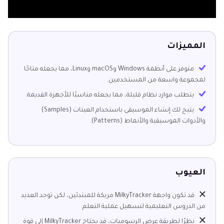
المميزات
متوفر على أنظمة Windows وmacOS وLinux، مما يجعله متاحًا
لمجموعة واسعة من المستخدمين.
يتطلب موارد نظام قليلة، مما يجعله مناسبًا للأجهزة القديمة.
يتيح لك إنشاء الموسيقى باستخدام العينات (Samples)
والأدوات الموسيقية والأنماط (Patterns).
العيوب
قد تكون واجهة MilkyTracker مربكة للمبتدئين، لكن توجد العديد
من الدروس التعليمية لتسهيل عملية التعلم.
نظرًا لطريقة عرض الرسوميات، قد يحتاج MilkyTracker إلى قوة