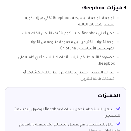
ميزات Beepbox:
الواجهة: الواجهة البسيطة لـ Beepbox تخفي ميزات قوية.
ستجد المكونات التالية:
محرر أغاني Beepbox: حيث تقوم بتأليف الألحان الخاصة بك.
لوحة الأدوات: اختر من بين مجموعة متنوعة من الأدوات
الموسيقية الأساسية لـ Chiptune.
مصفوفة الأنماط: قم بترتيب أنماطك لإنشاء أغانٍ كاملة على
Beepbox.
خيارات التصدير: احفظ إبداعاتك كروابط قابلة للمشاركة أو
كملفات قابلة للتنزيل.
المميزات
سهل الاستخدام: تجعل بساطة Beepbox الوصول إليه سهلاً
للمبتدئين.
قابل للتخصيص: قم بتعديل السلالم الموسيقية والمفاتيح