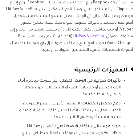
في حين أن Beepbox co رائع، دعونا نستكشف بديلًا لـ Beepbox يرفع إبداع
Chiptune إلى المستوى التالي. وهنا نقدم لك أفضل بديل. HitPaw VoicePea
هو مغير صوت AI مجاني في الوقت الفعلي يسمح للمستخدمين بتعديل
أصواتهم باستخدام تأثيرات متنوعة. سواء كنت لاعبًا، منشئ محتوى،
Vtuber، أو تبث مباشرة، يمكن لهذه الأداة أن تضيف لمسة من الإبداع إلى
محتواك الصوتي.
HitPaw VoicePea
(الذي كان يُسمى في الأصل HitPaw
Voice Changer) هو برنامج يتيح لك تغيير صوتك إلى أي صوت تريده، مثل
أصوات شخصيات الأنمي، المشاهير، الحيوانات، وغيرها.
المميزات الرئيسية:
تأثيرات صوتية في الوقت الفعلي:
غيّر صوتك مباشرة أثناء
البث المباشر أو جلسات اللعب أو التسجيلات. جرب نغمات
وألحان وأنماط مختلفة.
دعم تحميل الملفات:
لا يقتصر الأمر على تغيير الصوت في
الوقت الفعلي، بل يمكنك أيضًا تحميل ملفات صوتية أو فيديو
مسجلة مسبقًا وتطبيق التأثيرات عليها.
مولد موسيقى بالذكاء الاصطناعي:
يتضمن HitPaw
VoicePea مولد موسيقى مدعومًا بالذكاء الاصطناعي لإنتاج