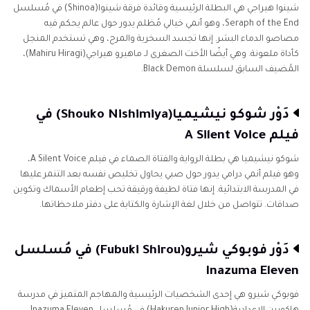
شينوا هيراجي هي البطلة الرئيسية وقائدة فرقة شينوا(Shinoa) في مُسلسل
Seraph of the End، وهو أنمي خيالي مُظلم يدور حول عالم يحكم فيه
مصاصو الدماء البشر. إنها تجسد السخرية والمرح، وهي تستخدم المنجل
كأداة ملعونة. وهي أيضًا الأخت الصغرى لـ ماهيرو هيراجي(Mahiru Hiragi)،
المُضيف السابق لسلسلة Black Demon.
دَوْر شوكو نيشيميا(Shouko Nishimiya) في
فيلم A Silent Voice
شوكو نيشيميا هي بطلة الرواية والفتاة الصماء في فيلم A Silent Voice،
وهو فيلم أنمي درامي يدور حول صبي يحاول تخليص نفسه بعد التنمر عليها
في المدرسة الابتدائية. إنها فتاة لطيفة ورقيقة تحب إطعام الأسماك وتكوين
صداقات. تتواصل من خلال لغة الإشارة والكتابة على دفتر ملاحظاتها.
دَوْر فوبوكي شيرو(Fubuki Shirou) في مُسلسل
Inazuma Eleven
فوبوكي شيرو هي إحدى الشخصيات الرئيسية والمهاجم المتميز في مدرسة