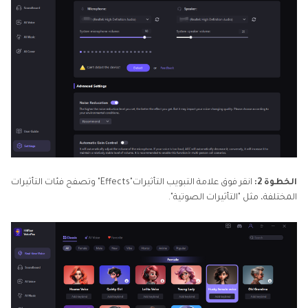
الخطوة 2:
انقر فوق علامة التبويب التأثيرات"Effects" وتصفح فئات التأثيرات
المختلفة، مثل "التأثيرات الصوتية".