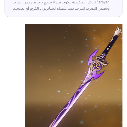
Strayer)، وهي مجموعة مكونة من 4 قطع تزيد من ضرر التبريد
ومُعدل الضربة الحرجة ضد الأعداء المتأثرين بـ الكريو أو التجميد.