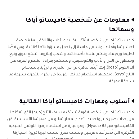
معلومات عن شخصية كاميساتو أياكا
وسماتها
كاميساتو أياكا هي شخصية تُقدّر التقاليد والآداب والأناقة. إنها مُخلصة
لعشيرتها وأُمتها، وتسعى جاهدة إلى تحمل مسؤولياتها كقائدة. وهي أيضًا
لطيفة ورحيمة، وتهتم بشدة بأصدقائها وشعب إينازوما. تتمتع بذوق رفيع
ومتطور في الفن والأدب والموسيقى، وتستمتع بقراءة الشعر والعزف على
آلة الكوتو(koto). إنها أيضًا ماهرة في فن المبارزة والرؤية باستخدام
الثلج(cryo)، ويمكنها استخدام قدرتها الفريدة في الجَرْي للتحرك بسرعة عبر
ساحة المعركة.
أسلوب ومهارات كاميساتو أياكا القتالية
كاميساتو أياكا هي شخصية قوية تستخدم سيف الثلج(كريو) الذي يُمكنها
من إحداث ضرر كبير وتجميد الأعداء بمهاراتها. و من مهارتها الأساسية، فن
الكاميساتو: هيوكا(Hyouka)، وهو عبارة عن استدعاء زهرة اللوتس الجليدية
المُزهرة التي تُدمر أعداء قريبين وتسبب ضررًا بسبب البرد(كريو). انفجارها