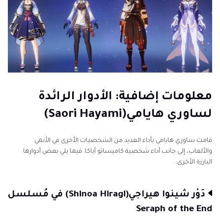
معلومات إضافية: الأدوار الرائدة
لساوري هايامي(Saori Hayami)
قامت ساوري هايامي بأداء العديد من الشخصيات الأخرى في الأنمي
والألعاب، إلى جانب أداء شخصية كاميساتو أياكا. فيما يلي بعض أدوارها
البارزة الأخرى:
دَوْر شينوا هيراجي(Shinoa Hiragi) في مُسلسل
Seraph of the End