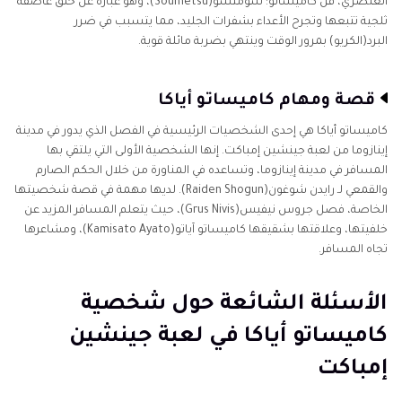
العُنصري، فن كاميساتو: سومتسو(Soumetsu)، وهو عبارة عن خَلق عاصفة
ثلجية تتبعها وتجرح الأعداء بشفرات الجليد، مما يتسبب في ضرر
البرد(الكريو) بمرور الوقت وينتهي بضربة مائلة قوية.
قصة ومهام كاميساتو أياكا
كاميساتو أياكا هي إحدى الشخصيات الرئيسية في الفصل الذي يدور في مدينة
إينازوما من لعبة جينشين إمباكت. إنها الشخصية الأولى التي يلتقي بها
المسافر في مدينة إينازوما، وتساعده في المناورة من خلال الحكم الصارم
والقمعي لـ رايدن شوغون(Raiden Shogun). لديها مهمة في قصة شخصيتها
الخاصة، فصل جروس نيفيس(Grus Nivis)، حيث يتعلم المسافر المزيد عن
خلفيتها، وعلاقتها بشقيقها كاميساتو آياتو(Kamisato Ayato)، ومشاعرها
تجاه المسافر.
الأسئلة الشائعة حول شخصية
كاميساتو أياكا في لعبة جينشين
إمباكت