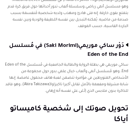
هاكورين الإعدادية(Hakuren Junior High) في مُسلسل Inazuma Eleven،
وهو مسلسل أنمي رياضي وسلسلة ألعاب تدور أحداثها حول فريق كرة قدم
يتمتع بقوى خارقة. إنه فتى هادئ ومهذب ولديه شخصية مُنقسمة بسبب
صدمة من ماضيه. يُمكنه التبديل بين نفسه اللطيفة والودية وبين نفسه
الباردة القاسية، حسب الموقف.
دَوْر ساكي موريمي(Saki Morimi) في مُسلسل
Eden of the End
ساكي موريمي هي بطلة الرواية والطالبة الجامعية في مُسلسل Eden of the
End، وهو مُسلسل أنمي وألعاب خيال علمي يدور حول مجموعة من
الأشخاص المتورطين في مؤامرة تتضمن لعبة هاتف محمول غامضة. إنها
شابة مشرقة ومفعمة بالأمل تقابل أكيرا تاكيزاوا(Akira Takizawa)، وهو فاقد
للذاكرة بدون ملابس الذي اِدّعَى علي نفسه أنه إرهابي.
تحويل صوتك إلى شخصية كاميساتو
أياكا