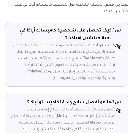
فيما يلي بعض الأسئلة الشائعة حَول شخصية كاميساتو أياكا في لعبة
جينشين إمباكت:
س1.
كيف تحصل على شخصية كاميساتو أياكا في
لعبة جينشين إمباكت؟
كاميساتو أياكا هي شخصية محدودة الإصدار ولا يمكن الحصول
ج1.
عليها إلا من خلال لافتة أمنيات حدث الشخصية المرتبط بها،
The Heron’s Court. تتمتع اللافتة بفرصة 50% لمنح كاميساتو
أياكا عند سحب شخصية ذات 5 نجوم. تتميز اللافتة أيضًا
بشخصيات أخرى لمدينة إينازوما ، مثل يويميا(Yoimiya)
وسايو(Sayu) وتشونغيون(Chongyun).
س2.
ما هو أفضل سلاح وأداة لكاميساتو أياكا؟
أفضل سلاح لـ كاميساتو أياكا هو سلاح إعادة تشكيل
ج2.
ميستبليتر(Mistsplitter Reforged)، وهو سيف من فئة 5 نجوم
يزيد من ضررها العنصري ومعدّل ضرباتها. أفضل مجموعة
أدوات لـ كاميساتو أياكا هي عاصفة ثلجية ستراير(Blizzard