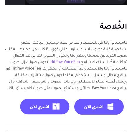
الخُلاصة
كاميساتو أياكا هي شخصية رائعة في لعبة جينشين إمباكت، تتمتع
بشخصية غنية وصوت آسر وأسلوب قتالي قوي. إذا كنت من محبيها، يمكنك
معرفة المزيد عن قصتها ومهاراتها والمُؤدى الصوتي لها في هذا المقال.
يُمكنك أيضًا استخدام برنامج
HitPaw VoicePea
لتحويل صوتك إلى صوت
كاميساتو أياكا والاستمتاع مع أصدقائك أو جمهورك. HitPaw VoicePea هو
برنامج مجاني وسهل الاستخدام يمكنه تحويل صوتك بتأثيرات مختلفة
وإنشاء أغلفة الذكاء الاصطناعي ولوحات الصوت والموسيقى المذهلة. نَزّل
برنامج HitPaw VoicePea الآن واستمتع بصوت مثل صوت كاميساتو أياكا.