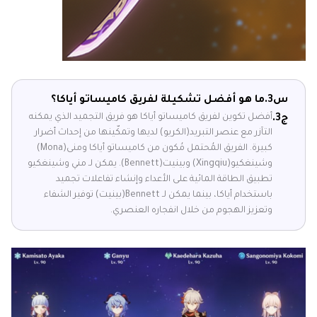
س3.
ما هو أفضل تشكيلة لفريق كاميساتو أياكا؟
أفضل تكوين لفريق كاميساتو أياكا هو فريق التجميد الذي يمكنه
ج3.
التآزر مع عنصر التبريد(الكريو) لديها وتمكّينها من إحداث أضرار
كبيرة. الفريق المُحتمل مُكون من كاميساتو أياكا ومنى(Mona)
وشينغكيو(Xingqiu) وبينيت(Bennett). يمكن لـ مني وشينغكيو
تطبيق الطاقة المائية على الأعداء وإنشاء تفاعلات تجميد
باستخدام أياكا، بينما يمكن لـ Bennett(بينيت) توفير الشفاء
وتعزيز الهجوم من خلال انفجاره العنصري.