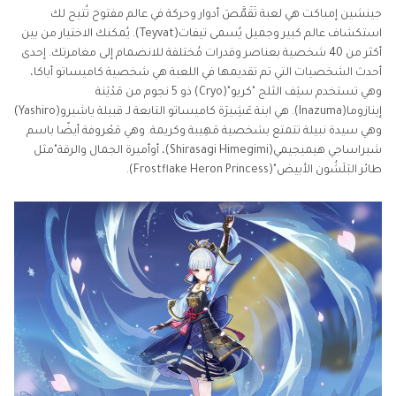
جينشين إمباكت هي لعبة تَقَمَّصَ أدوار وحركة في عالم مفتوح تُتيح لك
استكشاف عالم كبير وجميل يُسمى تيفات(Teyvat). يُمكنك الاختيار من بين
أكثر من 40 شخصية بعناصر وقدرات مُختلفة للانضمام إلى مغامرتك. إحدى
أحدث الشخصيات التي تم تقديمها في اللعبة هي شخصية كاميساتو أياكا،
وهي تستخدم سيَف الثلج "كريو"(Cryo) ذو 5 نجوم من مَدْيَنة
إينازوما(Inazuma). هي ابنة عَشِيرَة كاميساتو التابعة لـ قبيلة ياشيرو(Yashiro)
وهي سيدة نبيلة تتمتع بشخصية مَهِيبة وكريمة. وهي مَعْروفة أيضًا باسم
شيراساجي هيميجيمي(Shirasagi Himegimi)، أوأميرة الجمال والرقة"مثل
طائر البَلَشُون الأبيض"(Frostflake Heron Princess).