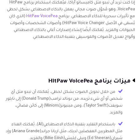
إذا كنت تريد أن تبدو مثل كاميساتو أياكا، فيُمكنك استخدام برنامج HitPaw
VoicePea، وهو مُحوّل صوت مجاني يعمل بالذكاء الاصطناعي بشكل لحظي
مع تأثيرات سحرية للذكاء الاصطناعي. برنامج
HitPaw VoicePea
(الذي كان
يُسمى في الأصل HitPaw Voice Changer) وأصوات الشخصيات وأصوات
الحيوانات والمزيد. يُمكنك أيضًا إنشاء إصدارات أغاني بالذكاء الاصطناعي
وألواح تعديل الأصوات والموسيقى بتقنية الذكاء الاصطناعي.
ميزات برنامج HitPaw VoicePea
من خلال تحويل الصوت بشكل لحظي، يُمكنك أن تبدو مثل أي
شخص أو أي شيء تريده، من دونالد ترامب(Donald Trump) إلى تايلور
سويفت(Taylor Swift)، ومن مينيونز(Minions) إلى كائن فضائي،
والمزيد.
باستخدام التقليد بتقنية الذكاء الاصطناعي(AI)، يُمكنك الغناء
مثل المطربين المفضلين لديك، مثل اريانا جراند(Ariana Grande) وإد
شيران(Ed Sheeran) وبيلي إيليش(Billie Eilish) والمزيد.