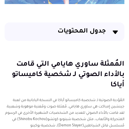
جدول المحتويات
المُمثلة ساوري هايامي التي قامت بالأداء الصوتي لـ
شخصية كاميساتو أياكا
المُمثلة ساوري هايامي التي قامت
الأسئلة الشائعة حول شخصية كاميساتو أياكا في لعبة
بالأداء الصوتي لـ شخصية كاميساتو
جينشين إمباكت
أياكا
معلومات إضافية: الأدوار الرائدة لساوري هايامي(Saori
Hayami)
المُؤدية الصوتية لـ شخصية كاميساتو أياكا في النسخة اليابانية من لعبة
جينشين إمباكت هي ساوري هايامي، مُمثلة صوت ومُغنية موهوبة وشعبية.
تحويل صوتك إلى شخصية كاميساتو أياكا
لقد قامت بالأداء الصوتي للعديد من الشخصيات الشهيرة الأخرى في الرسوم
المتحركة والألعاب، مثل شخصية شينوبو كوتشو(Shinobu Kochou) في
الخُلاصة
مُسلسل قاتل الشياطين(Demon Slayer)، شخصية يوكينو