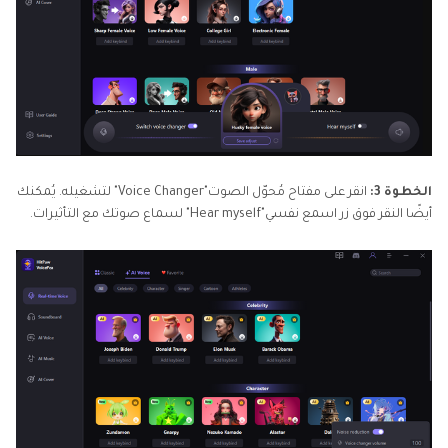
الخطوة 3:
انقر على مفتاح مُحوّل الصوت"Voice Changer" لتشغيله. يُمكنك
أيضًا النقر فوق زر اسمع نفسي"Hear myself" لسماع صوتك مع التأثيرات.