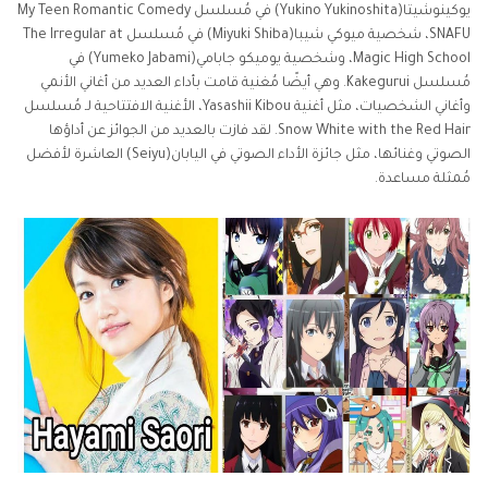
يوكينوشيتا(Yukino Yukinoshita) في مُسلسل My Teen Romantic Comedy
SNAFU، شخصية ميوكي شيبا(Miyuki Shiba) في مُسلسل The Irregular at
Magic High School، وشخصية يوميكو جابامي(Yumeko Jabami) في
مُسلسل Kakegurui. وهي أيضًا مُغنية قامت بأداء العديد من أغاني الأنمي
وأغاني الشخصيات، مثل أغنية Yasashii Kibou، الأغنية الافتتاحية لـ مُسلسل
Snow White with the Red Hair. لقد فازت بالعديد من الجوائز عن أداؤها
الصوتي وغنائها، مثل جائزة الأداء الصوتي في اليابان(Seiyu) العاشرة لأفضل
مُمثلة مساعدة.