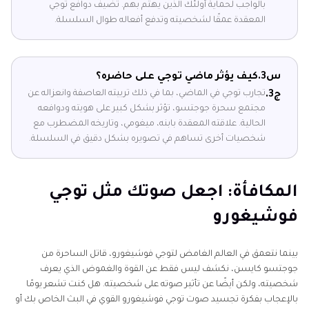
بالواجب لحماية أولئك الذين يهتم بهم. تضيف دوافع توجي
المعقدة عمقًا لشخصيته وتدفع أفعاله طوال السلسلة.
س3.
كيف يؤثر ماضي توجي على حاضره؟
تجارب توجي في الماضي، بما في ذلك تربيته العاصفة وانعزاله عن
ج3.
مجتمع سحرة جوجتسو، تؤثر بشكل كبير على هويته ودوافعه
الحالية. علاقته المعقدة بابنه، ميغومي، وتاريخه المضطرب مع
شخصيات أخرى تساهم في تصويره بشكل دقيق في السلسلة.
المكافأة: اجعل صوتك مثل توجي
فوشيغورو
بينما نتعمق في العالم الغامض لتوجي فوشيغورو، قاتل الساحرة من
جوجتسو كايسن، نكشف ليس فقط عن القوة والغموض الذي يعرف
شخصيته، ولكن أيضًا عن تأثير صوته على شخصيته. هل كنت تشعر يومًا
بالإعجاب بفكرة تجسيد صوت توجي فوشيغورو القوي في البث الخاص بك أو