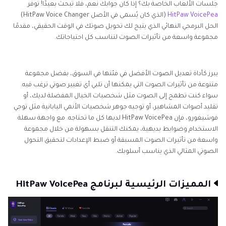
جلسات الألعاب الخاصة بك؟ إذا كان جوابك نعم، فلا تبحث بعيدًا! توفر
HitPaw VoicePea
(الذي كان يُسمى في الأصل HitPaw Voice Changer)
الحل البرمجي النهائي الذي يتيح لك تحويل صوتك في الوقت الحقيقي، مقدمًا
مجموعة واسعة من تأثيرات الصوت لتناسب كل احتياجاتك.
يبرز كأداة تعديل الصوت الأفضل في فئتها في السوق، بفضل مجموعة
متنوعة من تأثيرات الصوت التي يمكنها أن تلبي أي تغيير صوتي ترغب فيه.
سواء كنت تطمح إلى الصوت مثل شخصيات الخيال المفضلة لديك، أو
تقليد أصوات المشاهير، أو توجيه جوهر شخصيات الأنمي اليابانية مثل توجي
فوشيغورو، فإن HitPaw VoicePea لديها كل ما تحتاجه. مع واجهة سهلة
الاستخدام وضوابط بديهية، يمكنك التنقل بسهولة من خلال مجموعة
واسعة من تأثيرات الصوت المسبقة أو ضبط الإعدادات لتحقيق التحول
الصوتي المثالي الذي يناسب أسلوبك.
المميزات الرئيسية لبرنامج HitPaw VoicePea