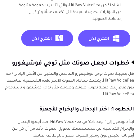
الشاملة من HitPaw VoicePea، والتي تتميز بمجموعة متنوعة
من المؤثرات الصوتية الفريدة التي تضيف عمقًا وثراءً إلى
إبداعاتك الصوتية.
خطوات لجعل صوتك مثل توجي فوشيغورو
هل يعجبك صوت توجي فوشيغورو الغامض والعميق من الأنمي الياباني؟ مع
HitPaw VoicePea، يمكنك محاكاة الصوت الآسر لهذه الشخصية الغامضة
دون عناء. إليك كيفية تحويل صوتك وصوتك مثل توجي فوشيغورو باستخدام
HitPaw VoicePea:
الخطوة 1: اختر الإدخال والإخراج للأجهزة
ابدأ بالوصول إلى "الإعدادات" في HitPaw VoicePea. حدد أجهزة الإدخال
والإخراج المناسبة التي ستستخدمها لتحويل الصوت. تأكد من أن كل من
أيقونات الميكروفون ومكبر الصوت خضراء للوظائف العادية.