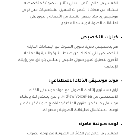
انغمس في عالم الأنمي الياباني بتأثيرات صوتية متخصصة
تمكنك من محاكاة الأصوات المميزة لشخصيات مثل توجي
فوشيغورو، مما يضفي لمسة من الأصالة والذوق على
تعليقاتك الصوتية وإنشاء المحتوى.
خيارات التخصيص
قم بتخصيص تجربة تحويل الصوت مع الإعدادات القابلة
للتخصيص التي تمكنك من ضبط النبرة والنبرة والمعلمات
الأخرى لتحقيق تغيير صوتي طبيعي وسلس يتوافق مع رؤيتك
الإبداعية.
مولد موسيقى الذكاء الاصطناعي:
ارتق بمستوى إنتاجك الصوتي مع مولد موسيقى الذكاء
الاصطناعي من HitPaw VoicePea، والذي يسمح لك بإنشاء
موسيقى خالية من حقوق الملكية ومقاطع صوتية فريدة من
نوعها لاستكمال تعليقاتك الصوتية ومحتواك.
لوحة صوتية غامرة:
انغمس في عالم من المؤثرات الصوتية مع لوحة الصوت