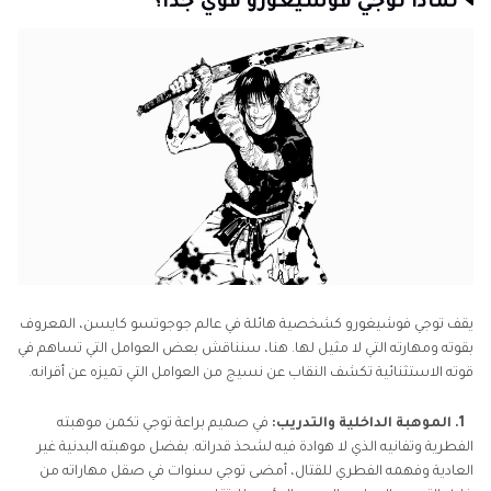
لماذا توجي فوشيغورو قوي جدا؟
يقف توجي فوشيغورو كشخصية هائلة في عالم جوجوتسو كايسن، المعروف
بقوته ومهارته التي لا مثيل لها. هنا، سنناقش بعض العوامل التي تساهم في
قوته الاستثنائية تكشف النقاب عن نسيج من العوامل التي تميزه عن أقرانه.
1. الموهبة الداخلية والتدريب:
في صميم براعة توجي تكمن موهبته
الفطرية وتفانيه الذي لا هوادة فيه لشحذ قدراته. بفضل موهبته البدنية غير
العادية وفهمه الفطري للقتال، أمضى توجي سنوات في صقل مهاراته من