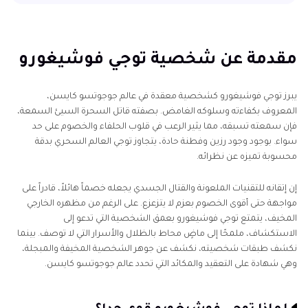
مقدمة عن شخصية توجي فوشيغورو
الأسئلة الشائعة حول توجي فوشيغورو
مقدمة عن شخصية توجي فوشيغورو
المكافأة: اجعل صوتك مثل توجي فوشيغورو
يبرز توجي فوشيغورو كشخصية معقدة في عالم جوجوتسو كايسن،
المعروف بكفاءته وسلوكه الغامض. بصفته قاتل السحرة السيئ السمعة،
الخُلاصة
فإن سمعته تسبقه، مما يثير الرعب في قلوب الحلفاء والخصوم على حد
سواء. بوجود وجود رزين وفطنة حادة، يتجاوز توجي العالم السحري بدقة
محسوبة تميزه عن نظرائه.
إن إتقانه للتقنيات الملعونة والقتال الجسدي يجعله خصماً هائلاً، قادراً على
مواجهة حتى أقوى الخصوم بعزم لا يتزعزع. على الرغم من مظهره الخارجي
المخيف، يتمتع توجي فوشيغورو بعمق الشخصية التي تدعو إلى
الاستكشاف، ملمحًا إلى ماضٍ محاط بالظلال والأسرار التي لا توصف. بينما
نكشف طبقات شخصيته، نكشف عن جوهر الشخصية المخيفة والمبجلة،
وهي شهادة على التعقيد والمكائد التي تحدد عالم جوجوتسو كايسن.