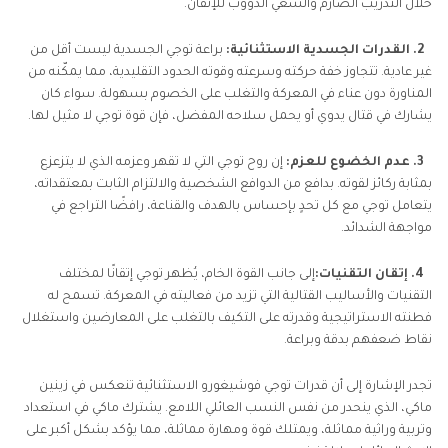
خلال التدريب الصارم والسعي الدؤوب للإتقان.
2. القدرات الجسدية الاستثنائية:
براعة توجي الجسدية ليست أقل من
غير عادية. تتجاوز خفة حركته وسرعته وقوته الحدود التقليدية، مما يمكّنه من
المناورة دون عناء في المعركة والتغلب على الخصوم بسهولة. سواء كان
يشارك في قتال يدوي أو يحمل سلاحه المفضل، فإن قوة توجي لا مثيل لها.
3. عدم الخضوع للعزم:
إن روح توجي التي لا تقهر وعزمه الذي لا يتزعزع
بمثابة ركائز لقوته. بدافع من الدوافع الشخصية والالتزام الثابت بمعتقداته،
يتعامل توجي مع كل تحدٍ بإحساس بالهدف والقناعة، رافضًا التراجع في
مواجهة الشدائد.
4. إتقان التقنيات:
إلى جانب القوة الخام، يُظهر توجي إتقانًا لمختلف
التقنيات والأساليب القتالية التي تزيد من فعاليته في المعركة. تسمح له
فطنته الاستراتيجية وقدرته على التكيف بالتغلب على المعارضين واستغلال
نقاط ضعفهم بدقة وبراعة.
تجدر الإشارة إلى أن قدرات توجي فوشيغورو الاستثنائية تنعكس في زينين
ماكي، الذي ينحدر من نفس النسب العائلي اللامع. يشترك ماكي في استعداد
وتربية وراثية مماثلة، ويمتلك قوة ومهارة مماثلة، مما يؤكد بشكل أكبر على