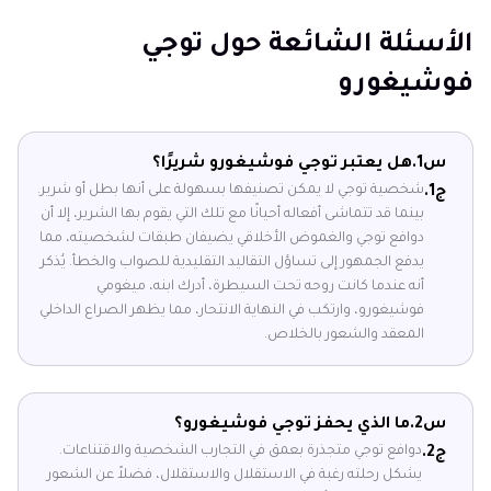
الأسئلة الشائعة حول توجي
فوشيغورو
س1.
هل يعتبر توجي فوشيغورو شريرًا؟
شخصية توجي لا يمكن تصنيفها بسهولة على أنها بطل أو شرير.
ج1.
بينما قد تتماشى أفعاله أحيانًا مع تلك التي يقوم بها الشرير، إلا أن
دوافع توجي والغموض الأخلاقي يضيفان طبقات لشخصيته، مما
يدفع الجمهور إلى تساؤل التقاليد التقليدية للصواب والخطأ. يُذكر
أنه عندما كانت روحه تحت السيطرة، أدرك ابنه، ميغومي
فوشيغورو، وارتكب في النهاية الانتحار، مما يظهر الصراع الداخلي
المعقد والشعور بالخلاص.
س2.
ما الذي يحفز توجي فوشيغورو؟
دوافع توجي متجذرة بعمق في التجارب الشخصية والاقتناعات.
ج2.
يشكل رحلته رغبة في الاستقلال والاستقلال، فضلاً عن الشعور