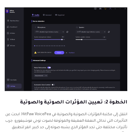
الخطوة 2: تعيين المؤثرات الصوتية والصوتية
انتقل إلى مكتبة المؤثرات الصوتية والصوتية في HitPaw VoicePea. ابحث عن
التأثيرات التي تحاكي النغمة العميقة والموثوقة لصوت توجي فوشيغورو. جرب
تأثيرات مختلفة حتى تجد المؤثر الذي يشبه صوته إلى حد كبير. انقر لتطبيق