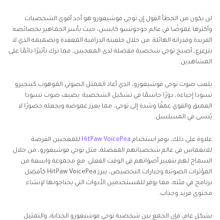
لن يكون من الخطأ القول إن توجي فوشيغورو هو أحد أقوى الشخصيات
وأكثرها غموضًا في عالم جوجوتسو كايسن، حيث يأسر الجماهير بخصائصه
الفريدة وقدراته الهائلة. من خلال خلفيته الدرامية المعقدة وتصميمه الذي لا
يتزعزع، أصبح توجي شخصية مفضلة لدى المعجبين، مما ترك تأثيرًا دائمًا على
المشاهدين.
يلعب صوت توجي فوشيغورو، الذي أعاد الممثل الصوتي الموهوب كينجيرو
تسودا إحياءه، دورًا حاسمًا في تشكيل الشخصية. يضيف صوت تسودا
العميق والقوي عمقًا وشدة إلى توجي، مما يعزز غموضه ويجعله حضورًا لا
يُنسى في المسلسل.
علاوة على ذلك، يوفر استخدام
HitPaw VoicePea
للمعجبين الفرصة
للانغماس في عالم شخصياتهم المفضلة، مثل توجي فوشيغورو، من خلال
السماح لهم بتغيير أصواتهم في الوقت الفعلي. مع مجموعة واسعة من
المؤثرات الصوتية وخيارات التخصيص، يبرز HitPaw VoicePea كأفضل
برنامج في فئته، مما يوفر للمستخدمين الأدوات التي يحتاجونها لإنشاء
محتوى فريد وجذاب.
بشكل عام، فإن الجمع بين شخصية توجي فوشيغورو الجذابة، والتمثيل