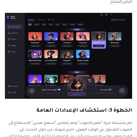
التأثير المختار.
الخطوة 3: استكشاف الإعدادات العامة
قم بتنشيط ميزة "مغير الصوت" وقم بتمكين "اسمع نفسي" للاستماع إلى
الصوت المتحول في الوقت الفعلي. اختبر صوتك من خلال التحدث في
الميكروفون واضبط مستوى الحد من الضوضاء إذا لزم الأمر، خاصة إذا كانت