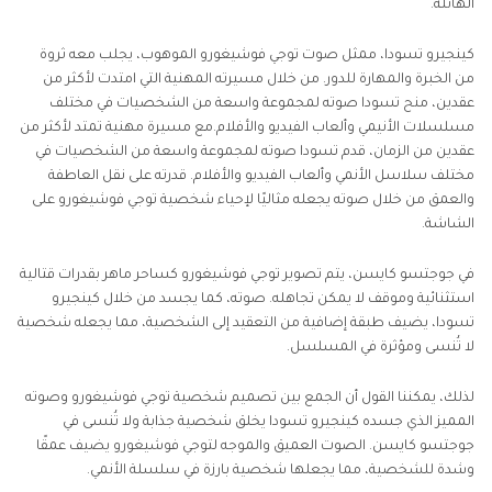
الهائلة.
كينجيرو تسودا، ممثل صوت توجي فوشيغورو الموهوب، يجلب معه ثروة
من الخبرة والمهارة للدور. من خلال مسيرته المهنية التي امتدت لأكثر من
عقدين، منح تسودا صوته لمجموعة واسعة من الشخصيات في مختلف
مسلسلات الأنيمي وألعاب الفيديو والأفلام.مع مسيرة مهنية تمتد لأكثر من
عقدين من الزمان، قدم تسودا صوته لمجموعة واسعة من الشخصيات في
مختلف سلاسل الأنمي وألعاب الفيديو والأفلام. قدرته على نقل العاطفة
والعمق من خلال صوته يجعله مثاليًا لإحياء شخصية توجي فوشيغورو على
الشاشة.
في جوجتسو كايسن، يتم تصوير توجي فوشيغورو كساحر ماهر بقدرات قتالية
استثنائية وموقف لا يمكن تجاهله. صوته، كما يجسد من خلال كينجيرو
تسودا، يضيف طبقة إضافية من التعقيد إلى الشخصية، مما يجعله شخصية
لا تُنسى ومؤثرة في المسلسل.
لذلك، يمكننا القول أن الجمع بين تصميم شخصية توجي فوشيغورو وصوته
المميز الذي جسده كينجيرو تسودا يخلق شخصية جذابة ولا تُنسى في
جوجتسو كايسن. الصوت العميق والموجه لتوجي فوشيغورو يضيف عمقًا
وشدة للشخصية، مما يجعلها شخصية بارزة في سلسلة الأنمي.