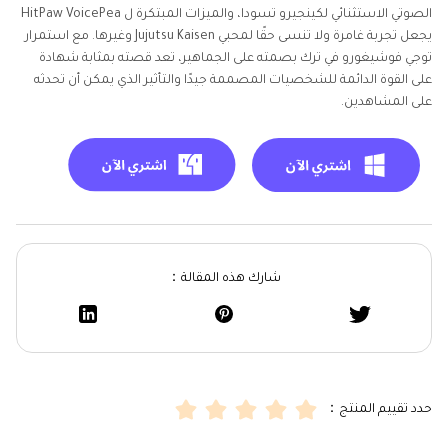
الصوتي الاستثنائي لكينجيرو تسودا، والميزات المبتكرة ل HitPaw VoicePea
يجعل تجربة غامرة ولا تنسى حقًا لمحبي Jujutsu Kaisen وغيرها. مع استمرار
توجي فوشيغورو في ترك بصمته على الجماهير، تعد قصته بمثابة شهادة
على القوة الدائمة للشخصيات المصممة جيدًا والتأثير الذي يمكن أن تحدثه
على المشاهدين.
شارك هذه المقالة：
حدد تقييم المنتج：