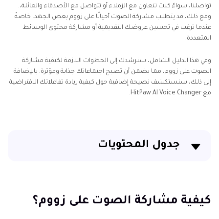
تواصلنا، سواءً كنت تتعاون مع الزملاء أو تتواصل مع الأصدقاء والعائلة،.
ومع ذلك، قد يتطلب مشاركة الصوت أحيانًا على زووم بعض الجهد، خاصةً
عندما ترغب في تحسين عروضك التقديمية أو مشاركة محتوى الوسائط
المتعددة.
وفي هذا الدليل الشامل، سنرشدك إلى الخطوات اللازمة لكيفية مشاركة
الصوت على زووم، مما يضمن أن تصبح اجتماعاتك جذابة ومؤثرة. بالإضافة
إلى ذلك، سنستكشف نصيحة إضافية حول كيفية زيادة تفاعلاتك الافتراضية
مع HitPaw AI Voice Changer.
جدول المحتويات
كيفية مشاركة الصوت على زووم؟
نصيحة إضافية: غيّر صوتك لحظيًا على زووم
كيفية مشاركة الصوت على زووم؟
الأسئلة الشائعة حول مشاركة الصوت على زووم