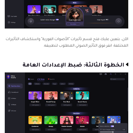
الآن، يتعين عليك فتح قسم تأثيرات "الأصوات الفورية" واستكشاف التأثيرات
المختلفة. انقر فوق التأثير الصوتي المطلوب لتطبيقه.
الخطوة الثالثة: ضبط الإعدادات العامة