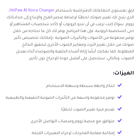
ارتقِ بمستوى اجتماعاتك الافتراضية باستخدام
HitPaw AI Voice Changer
،
الذي يتيح لك تغيير صوتك لحظيًا لإضافة عنصر المرح والإبداع إلى محادثاتك
زووم. سواءً كنت ترغب في أن تبدو كروبوت أو كأحد شخصيات المشاهير أو
حتى كشخصية كرتونية، فإن هذا البرنامج يوفر لك كل ما تحتاجه من خلال
توفير مجموعة من الأصوات والتأثيرات الصوتية. بإمكانك تخصيص تأثير
صوتك من خلال تغيير التردد ومعايير الصوت الأخرى لتحقيق النتائج
المطلوبة. كما يمكنك أيضًا إزالة أصداء الخلفية والضوضاء أثناء تعديل
الصوت. وبالتالي، ستحصل على أفضل جودة للإخراج دون تأخير.
الميزات:
ابتكار واجهة بسيطة وسهلة الاستخدام.
توفير مجموعة واسعة من التأثيرات الصوتية الحقيقية والطبيعية.
تقديم ميزة تغيير الصوت لحظيًا.
متوافق مع منصة زووم ومنصات التواصل الأخرى.
إمكانية معاينة المخرجات لإجراء التغييرات اللازمة.