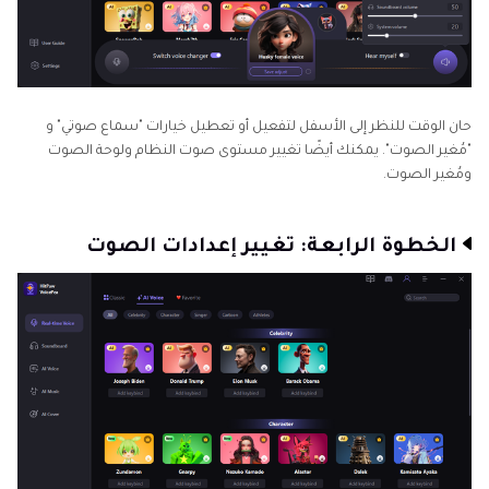
حان الوقت للنظر إلى الأسفل لتفعيل أو تعطيل خيارات "سماع صوتي" و
"مُغير الصوت". يمكنك أيضًا تغيير مستوى صوت النظام ولوحة الصوت
ومُغير الصوت.
الخطوة الرابعة: تغيير إعدادات الصوت