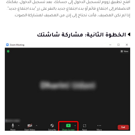
افتح تطبيق زووم لتسجيل الدخول إلى حسابك. بعد تسجيل الدخول، يمكنك
الانضمام إلى اجتماع قائم أو بدء اجتماع جديد بالنقر على زر "بدء اجتماع جديد".
إذا لم تكن المضيف، فأنت تحتاج إلى إذن من المضيف لمشاركة الصوت.
الخطوة الثانية: مشاركة شاشتك