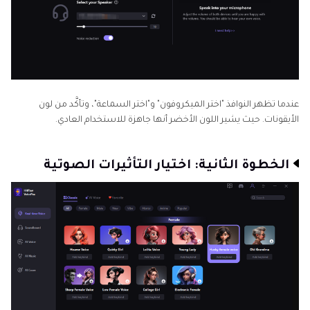
عندما تظهر النوافذ "اختر الميكروفون" و"اختر السماعة"، وتأكَّد من لون
الأيقونات. حيث يشير اللون الأخضر أنها جاهزة للاستخدام العادي.
الخطوة الثانية: اختيار التأثيرات الصوتية