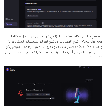
بعد فتح تطبيق HitPaw VoicePea (الذي كان يُسمى في الأصل HitPaw
Voice Changer)، افتح "الإعدادات" ووسِّع القوائم المنسدلة "الميكروفون"
و"السماعة". ثم حدِّد مصادر مدخلات ومخرجات الصوت. إذا قمت بتوصيل أي
مصدر يدويًا، فانقر على أيقونة التحديث. إذا لم يظهر المصدر، فاضغط على زر
"اكتشف".