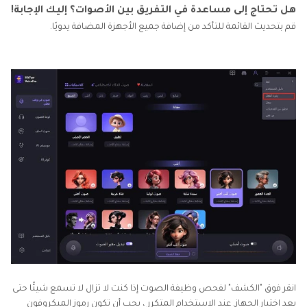
هل تحتاج إلى مساعدة في التفريق بين الأصوات؟ إليك الإجابة!
قم بتحديث القائمة للتأكد من إضافة جميع الأجهزة المضافة يدويًا.
انقر فوق "الكشف" لفحص وظيفة الصوت إذا كنت لا تزال لا تسمع شيئًا حتى
بعد اختيار الجهاز. عند الاستخدام المتكرر ، يجب أن تكون رموز الميكروفون