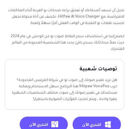
تخيل أن تسعد أصدقاءك أو تعتنق براءة ضحكات بو الفرحة أثناء المكالمات
الافتراضية. مع HitPaw AI Voice Changer، نكشف عن أداة محولة تجعل
تجسيد نغمات بو الثمينة في الوقت الفعلي أمرًا سهلاً ولعبة.
انضم إلينا في استكشاف سحر التقاط صوت بو من الوحش في عام 2024
حيث نملأ محادثاتك بسحر دافئ يحدد هذا الشخصية المحبوبة من العالم
المتحرك.
توصيات شعبية
هل تريد تغيير صوتك إلى صوت بو في شركة المرعبين المحدودة؟
جرب Hitpaw VoicePea! هذا البرنامج سهل الاستخدام ويمكنه
مساعدتك في تغيير صوتك إلى صوت مختلف الشخصيات الشهيرة
بنقرة واحدة ، ويتم تحديث المؤثرات الصوتية باستمرار!