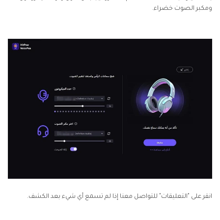
ومكبر الصوت خضراء.
انقر على "التعليقات" للتواصل معنا إذا لم تسمع أي شيء بعد الكشف.