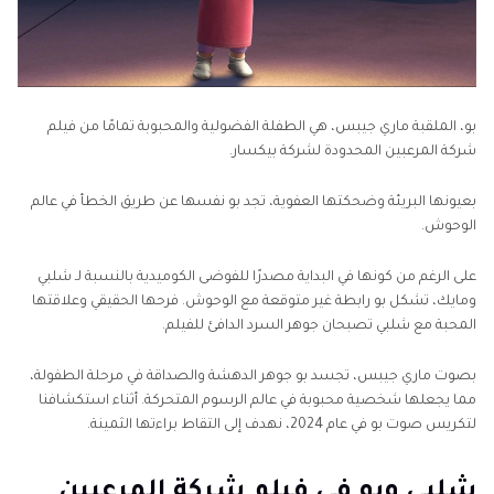
بو، الملقبة ماري جيبس، هي الطفلة الفضولية والمحبوبة تمامًا من فيلم
شركة المرعبين المحدودة لشركة بيكسار.
بعيونها البريئة وضحكتها العفوية، تجد بو نفسها عن طريق الخطأ في عالم
الوحوش.
على الرغم من كونها في البداية مصدرًا للفوضى الكوميدية بالنسبة لـ شلبي
ومايك، تشكل بو رابطة غير متوقعة مع الوحوش. فرحها الحقيقي وعلاقتها
المحبة مع شلبي تصبحان جوهر السرد الدافئ للفيلم.
بصوت ماري جيبس، تجسد بو جوهر الدهشة والصداقة في مرحلة الطفولة،
مما يجعلها شخصية محبوبة في عالم الرسوم المتحركة. أثناء استكشافنا
لتكريس صوت بو في عام 2024، نهدف إلى التقاط براءتها الثمينة.
شلبي وبو في فيلم شركة المرعبين