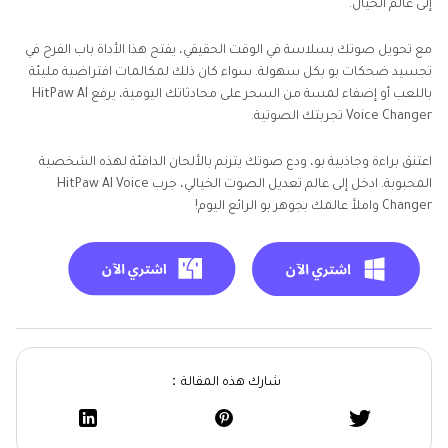
إلى عالم الخيال.
مع تحويل صوتك بسلاسة في الوقت الحقيقي، يفتح هذا الأداة باب الفرح في
تجسيد ضحكات بو بكل سهولة. سواء كان ذلك لمكالمات افتراضية مليئة
باللعب أو إضفاء لمسة من السحر على محادثاتك اليومية، يرفع HitPaw AI
Voice Changer تجربتك الصوتية.
اعتنق براءة وجاذبية بو، ودع صوتك يترنم بالألحان الدافئة لهذه الشخصية
المحبوبة. ادخل إلى عالم تعديل الصوت الخيالي، جرب HitPaw AI Voice
Changer واملأ عالمك بجوهر بو الرائع اليوم!
شارك هذه المقالة：