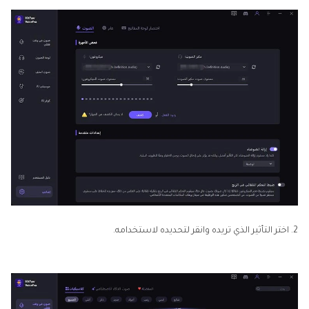
2. اختر التأثير الذي تريده وانقر لتحديده لاستخدامه.