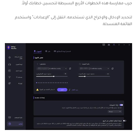
جرب ممارسة هذه الخطوات الأربع البسيطة لتحسين خطابك أولاً.
لتحديد الإدخال والإخراج الذي تستخدمه، انتقل إلى "الإعدادات" واستخدم
القائمة المنسدلة.