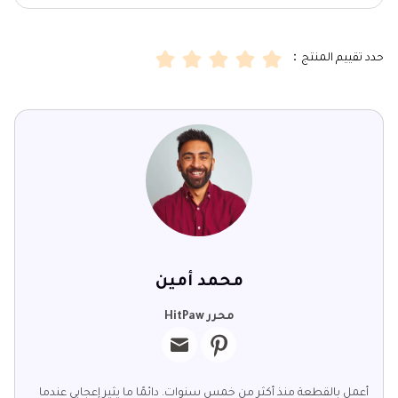
حدد تقييم المنتج：
محمد أمين
محرر HitPaw
أعمل بالقطعة منذ أكثر من خمس سنوات. دائمًا ما يثير إعجابي عندما