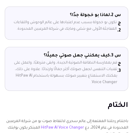
س 2.
لماذا بو خجولة جدًا؟
تكون بو خجولة بسبب عدم اعتيادها على عالم الوحوش واللقاءات
ج
المفاجئة الأولى مع شلبي ومايك في شركة المرعبين المحدودة.
2.
س 3.
كيف يمكنني جعل صوتي جميلًا؟
قم بممارسة النظافة الصوتية الجيدة، وابقى مترطبًا، واعمل على
ج
تقنيات التنفس لجعل صوتك أكثر جمالًا وارتدادًا. علاوة على ذلك،
3.
يمكنك الاستمتاع بتغيير صوتك بسهولة باستخدام HitPaw AI
Voice Changer.
الختام
باختتام رحلتنا الممتعة إلى عالم سحري لالتقاط صوت بو من شركة المرعبين
المحدودة في عام 2024، دع
HitPaw AI Voice Changer
المبتكر يكون بوابتك