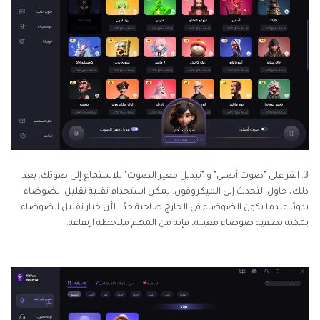
3. انقر على "صوت أصلي" و "تبديل مغير الصوت" للاستماع إلى صوتك. بعد
ذلك، حاول التحدث إلى الميكروفون. يمكن استخدام تقنية تقليل الضوضاء
يدويًا عندما يكون الضوضاء في الخارج صاخبة جدًا. لأن خيار تقليل الضوضاء
يمكنه تصفية ضوضاء معينة، فإنه من المهم ملاحظة ارتفاعه.