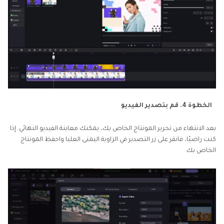
الخطوة 4. قم بتصدير الفيديو
بعد الانتهاء من تحرير المونتاج الخاص بك، يمكنك معاينة الفيديو النهائي. إذا
كنت راضيًا، فانقر على زر التصدير في الزاوية اليمنى العليا واحفظ المونتاج
الخاص بك.