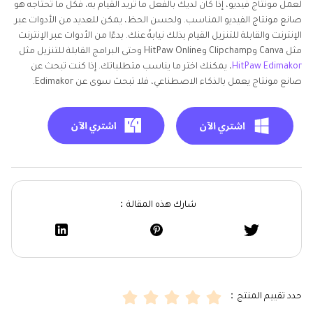
لعمل مونتاج فيديو، إذا كان لديك بالفعل ما تريد القيام به، فكل ما تحتاجه هو
صانع مونتاج الفيديو المناسب. ولحسن الحظ، يمكن للعديد من الأدوات عبر
الإنترنت والقابلة للتنزيل القيام بذلك نيابةً عنك. بدءًا من الأدوات عبر الإنترنت
مثل Canva وClipchamp وHitPaw Online وحتى البرامج القابلة للتنزيل مثل
HitPaw Edimakor
، يمكنك اختر ما يناسب متطلباتك. إذا كنت تبحث عن
صانع مونتاج يعمل بالذكاء الاصطناعي، فلا تبحث سوى عن Edimakor.
شارك هذه المقالة：
حدد تقييم المنتج：