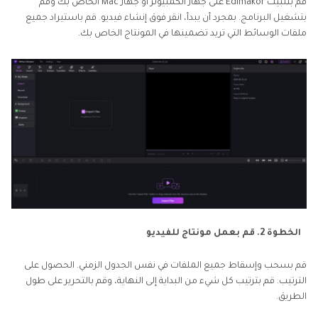
قم بتثبيت Edimakor على جهاز الكمبيوتر أو جهاز Mac الخاص بك وقم
بتشغيل البرنامج. بمجرد أن يبدأ، انقر فوق إنشاء فيديو. قم باستيراد جميع
ملفات الوسائط التي تريد تضمينها في المونتاج الخاص بك.
الخطوة 2. قم بعمل مونتاج للفيديو
قم بسحب وإسقاط جميع الملفات في نفس الجدول الزمني. الحصول على
الترتيب. قم بترتيب كل شيء من البداية إلى النهاية، وقم بالتحرير على طول
الطريق.