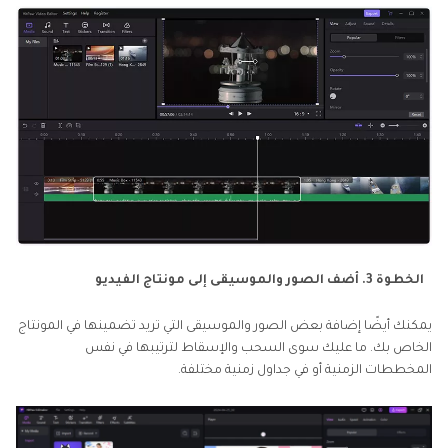
الخطوة 3. أضف الصور والموسيقى إلى مونتاج الفيديو
يمكنك أيضًا إضافة بعض الصور والموسيقى التي تريد تضمينها في المونتاج
الخاص بك. ما عليك سوى السحب والإسقاط لترتيبها في نفس
المخططات الزمنية أو في جداول زمنية مختلفة.