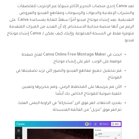
تعد Canva إحدى منصات التحرير الأكثر شيوعًا عبر الإنترنت للملصقات
والنشرات الإعلانية والدعوات والرسومات ومقاطع الفيديو والعروض
التقديمية. يعد إنشاء مونتاج فيديو أمرًا سهلاً للغاية بمساعدة Canva. على
الرغم من أنها منصة مجانية الاستخدام، إلا أن العديد من الميزات المتقدمة
متوفرة فقط في النسخة المدفوعة. وإليك كيف يمكن لـ Canva إنشاء مونتاج
فيديو:
ابحث في Canva Online Free Montage Maker لفتح صفحة
موقعه على الويب. انقر على إنشاء مونتاج.
قم بتحميل جميع مقاطع الفيديو والصور التي تريد تضمينها في
المونتاج.
الآن قم بترتيبها على المخطط الزمني، وقم بتحريرها وتعيين
خلفية صوتية للمونتاج الخاص بك أيضًا.
بمجرد الانتهاء، انقر فوق الزر "مشاركة" في الزاوية اليمنى العليا،
ثم انقر فوق "تنزيل" من القائمة المنسدلة.