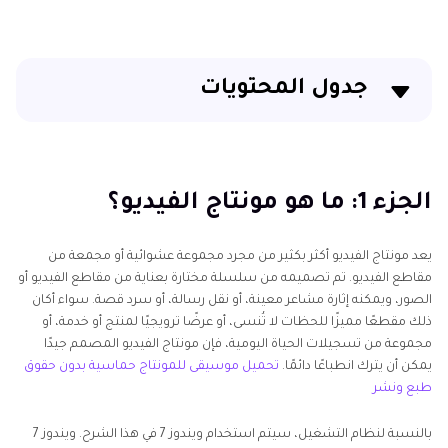
جدول المحتويات
الجزء 1: ما هو مونتاج الفيديو؟
الجزء 2: كيفية عمل مونتاج للفيديو لويندوز 7
الجزء 1: ما هو مونتاج الفيديو؟
الجزء 3: كيفية عمل مونتاج فيديو باستخدام Edimakor
يعد مونتاج الفيديو أكثر بكثير من مجرد مجموعة عشوائية أو مجمعة من
مقاطع الفيديو. تم تصميمه من سلسلة مختارة بعناية من مقاطع الفيديو أو
الجزء 2: 3 صانعي مونتاج الفيديو عبر الإنترنت
الصور، ويمكنه إثارة مشاعر معينة، أو نقل رسالة، أو سرد قصة. سواء أكان
ذلك مقطعًا مميزًا للحظات لا تُنسى، أو عرضًا ترويجيًا لمنتج أو خدمة، أو
خاتمة
مجموعة من تسجيلات الحياة اليومية، فإن مونتاج الفيديو المصمم جيدًا
يمكن أن يترك انطباعًا دائمًا.
تحميل موسيقى للمونتاج حماسية بدون حقوق
طبع ونشر
بالنسبة لنظام التشغيل، سيتم استخدام ويندوز 7 في هذا الشرح. ويندوز 7