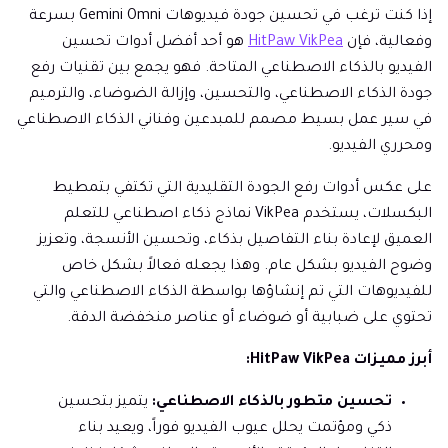
إذا كنت ترغب في تحسين جودة فيديوهات Gemini Omni بسرعة
وفعالية، فإن
HitPaw VikPea
هو أحد أفضل أدوات تحسين
الفيديو بالذكاء الاصطناعي المتاحة. فهو يجمع بين تقنيات رفع
جودة الذكاء الاصطناعي، والتحسين، وإزالة الضوضاء، والترميم
في سير عمل بسيط مصمم للمبدعين وفناني الذكاء الاصطناعي
ومحرري الفيديو.
على عكس أدوات رفع الجودة التقليدية التي تكتفي بتمطيط
البكسلات، يستخدم VikPea نماذج ذكاء اصطناعي للتعلم
العميق لإعادة بناء التفاصيل بذكاء، وتحسين الأنسجة، وتعزيز
وضوح الفيديو بشكل عام. وهذا يجعله فعالاً بشكل خاص
للفيديوهات التي تم إنشاؤها بواسطة الذكاء الاصطناعي والتي
تحتوي على ضبابية أو ضوضاء أو عناصر منخفضة الدقة.
أبرز مميزات HitPaw VikPea:
تحسين متطور بالذكاء الاصطناعي:
يتميز بتحسين
ذكي ومؤتمت يحلل عيوب الفيديو فوراً، ويعيد بناء