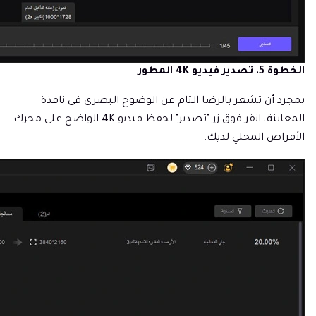
الخطوة 5. تصدير فيديو 4K المطور
بمجرد أن تشعر بالرضا التام عن الوضوح البصري في نافذة
المعاينة، انقر فوق زر "تصدير" لحفظ فيديو 4K الواضح على محرك
الأقراص المحلي لديك.