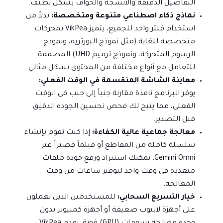
التفاصيل الدقيقة والأنسجة والحواف بشكل نظيف.
نماذج ذكاء اصطناعي متنوعة ومتخصصة:
بدلاً من
استخدام فلتر واحد للجميع، يتميز VikPea بمحركات
متخصصة للغاية (مثل نموذج البورتريه، ونموذج
الرسوم المتحركة، ونموذج ترميم UHD) المصممة
للتعامل مع أنواع مختلفة من المحتوى بشكل مثالي.
معاينة الشاشة المنقسمة في الوقت الفعلي:
يوفر البرنامج نافذة مقارنة جنباً إلى جنب في الوقت
الفعلي، مما يتيح لك فحص تحسين الجودة الدقيق
قبل التصدير.
معالجة جماعية عالية الكفاءة:
إذا كنت تقوم بإنشاء
سلسلة كاملة من المقاطع أو فيلماً قصيراً عبر
Gemini Omni، يمكنك استيراد ورفع جودة ملفات
متعددة في وقت واحد لتوفير ساعات من وقت
المعالجة.
خيار التسريع السحابي:
للمستخدمين الذين يعملون
على أجهزة لابتوب ضعيفة أو أجهزة كمبيوتر بدون