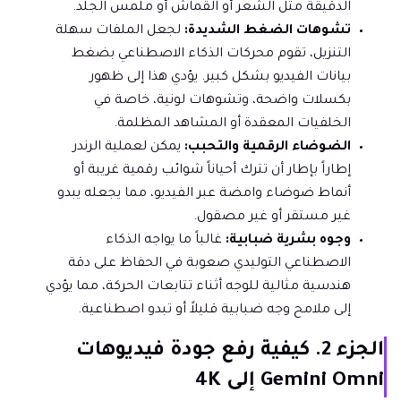
الدقيقة مثل الشعر أو القماش أو ملمس الجلد.
تشوهات الضغط الشديدة:
لجعل الملفات سهلة
التنزيل، تقوم محركات الذكاء الاصطناعي بضغط
بيانات الفيديو بشكل كبير. يؤدي هذا إلى ظهور
بكسلات واضحة، وتشوهات لونية، خاصة في
الخلفيات المعقدة أو المشاهد المظلمة.
الضوضاء الرقمية والتحبب:
يمكن لعملية الرندر
إطاراً بإطار أن تترك أحياناً شوائب رقمية غريبة أو
أنماط ضوضاء وامضة عبر الفيديو، مما يجعله يبدو
غير مستقر أو غير مصقول.
وجوه بشرية ضبابية:
غالباً ما يواجه الذكاء
الاصطناعي التوليدي صعوبة في الحفاظ على دقة
هندسية مثالية للوجه أثناء تتابعات الحركة، مما يؤدي
إلى ملامح وجه ضبابية قليلاً أو تبدو اصطناعية.
الجزء 2. كيفية رفع جودة فيديوهات
Gemini Omni إلى 4K