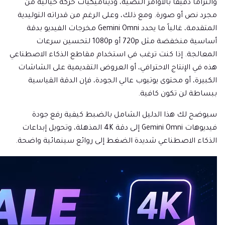
والتزاماً دقيقاً بالأوامر النصية، وديناميكيات حركة خيالية من
مجرد نص أو صورة. ومع ذلك، وعلى الرغم من قدراته التوليدية
المتقدمة، غالباً ما يحدد Gemini Omni مخرجات الفيديو بدقة
أساسية منخفضة مثل 720p أو 1080p لتحسين سرعات
المعالجة. إذا كنت ترغب في استخدام مقاطع الذكاء الاصطناعي
هذه في الإنتاج الاحترافي، أو العروض التقديمية على الشاشات
الكبيرة، أو محتوى يوتيوب عالي الجودة، فإن الدقة القياسية
ببساطة لن تكون كافية.
سيوضح لك هذا الدليل الشامل بالضبط كيفية رفع جودة
فيديوهات Gemini Omni إلى دقة 4K المذهلة، وتحويل إبداعات
الذكاء الاصطناعي شديدة الضغط إلى روائع سينمائية واضحة.