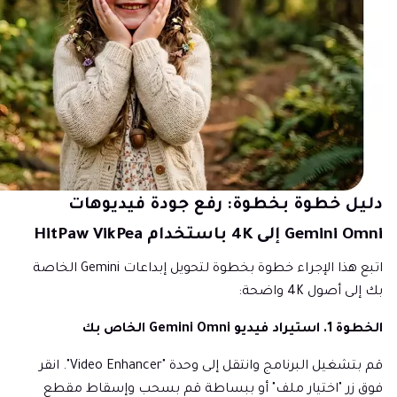
دليل خطوة بخطوة: رفع جودة فيديوهات
Gemini Omni إلى 4K باستخدام HitPaw VikPea
اتبع هذا الإجراء خطوة بخطوة لتحويل إبداعات Gemini الخاصة
بك إلى أصول 4K واضحة:
الخطوة 1. استيراد فيديو Gemini Omni الخاص بك
قم بتشغيل البرنامج وانتقل إلى وحدة "Video Enhancer". انقر
فوق زر "اختيار ملف" أو ببساطة قم بسحب وإسقاط مقطع