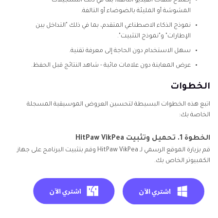
إصلاح ملفات الفيديو التالفة، بما في ذلك التسجيلات
المشوشة أو المليئة بالضوضاء أو التالفة.
نموذج الذكاء الاصطناعي المتقدم، بما في ذلك "التداخل بين
الإطارات" و"نموذج التثبيت".
سهل الاستخدام دون الحاجة إلى معرفة تقنية.
عرض المعاينة دون علامات مائية - شاهد النتائج قبل الحفظ.
الخطوات
اتبع هذه الخطوات البسيطة لتحسين العروض الموسيقية المسجلة
الخاصة بك:
الخطوة 1. تحميل وتثبيت HitPaw VikPea
قم بزيارة الموقع الرسمي لـ HitPaw VikPea وقم بتثبيت البرنامج على جهاز
الكمبيوتر الخاص بك.