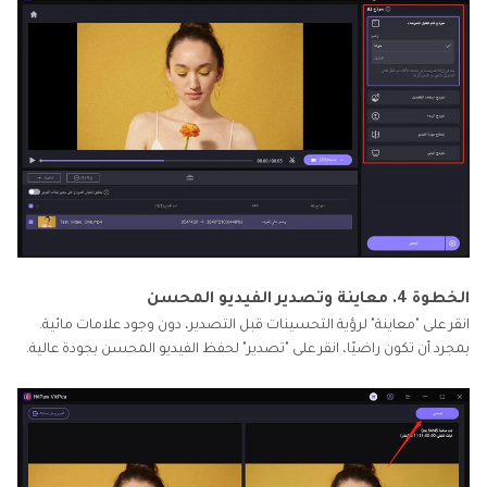
الخطوة 4. معاينة وتصدير الفيديو المحسن
انقر على "معاينة" لرؤية التحسينات قبل التصدير، دون وجود علامات مائية.
بمجرد أن تكون راضيًا، انقر على "تصدير" لحفظ الفيديو المحسن بجودة عالية.