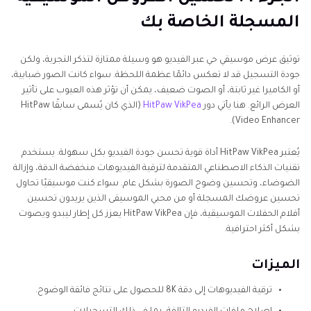
المسجلة الخاصة بك
توثيق عرض موسيقي حي عبر الفيديو هو وسيلة ممتازة لتذكر التجربة، ولكن
جودة التسجيل قد لا تعكس دائمًا عظمة اللحظة. سواء كانت الصور ضبابية،
أو الكاميرا غير ثابتة، أو الصوت ضعيف، يمكن أن تؤثر هذه العيوب على تأثير
العرض الرائع. هنا يأتي دور
HitPaw VikPea
(الذي كان يُسمى سابقًا HitPaw
Video Enhancer).
يُعتبر HitPaw VikPea أداة قوية تحسن جودة الفيديو بكل سهولة. يستخدم
تقنيات الذكاء الاصطناعي المتقدمة لترقية الفيديوهات منخفضة الدقة، وإزالة
الضوضاء، وتحسين وضوح الصورة بشكل عام. سواء كنت موسيقيًا تحاول
تحسين عروضك المسجلة أو من محبي الموسيقى الذين يريدون تحسين
أفلام الحفلات الموسيقية، فإن HitPaw VikPea يعزز كل إطار ليبدو ويصوت
بشكل أكثر احترافية.
الميزات
ترقية الفيديوهات إلى دقة 8K للحصول على نتائج فائقة الوضوح.