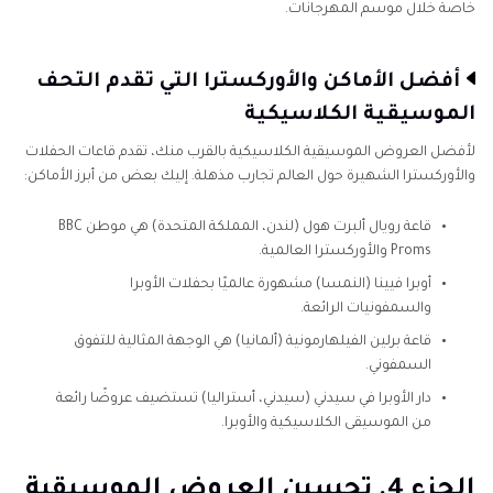
خاصة خلال موسم المهرجانات.
أفضل الأماكن والأوركسترا التي تقدم التحف
الموسيقية الكلاسيكية
لأفضل العروض الموسيقية الكلاسيكية بالقرب منك، تقدم قاعات الحفلات
والأوركسترا الشهيرة حول العالم تجارب مذهلة. إليك بعض من أبرز الأماكن:
قاعة رويال ألبرت هول (لندن، المملكة المتحدة) هي موطن BBC
Proms والأوركسترا العالمية.
أوبرا فيينا (النمسا) مشهورة عالميًا بحفلات الأوبرا
والسمفونيات الرائعة.
قاعة برلين الفيلهارمونية (ألمانيا) هي الوجهة المثالية للتفوق
السمفوني.
دار الأوبرا في سيدني (سيدني، أستراليا) تستضيف عروضًا رائعة
من الموسيقى الكلاسيكية والأوبرا.
الجزء 4. تحسين العروض الموسيقية