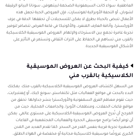
العاطفية. سواء كانت السيمفونية الضخمة لبيتهوفن، سوناتا البيانو الرقيقة
لشوبان، أو التحفة الأوبرالية لموتسارت، فإن العروض الحية تجعل هذه
الأعمال تنبض بالحياة بطرق لا يمكن للتسجيلات أن تحققها. الدقة في عزف
الأوركسترا، وأناقة العازف المنفرد، والأكوتيكا في قاعة العرض تتضافر لتوفير
تجربة غامرة تجمع بين الاسترخاء والإلهام. العروض الموسيقية الكلاسيكية
بالقرب مني تساهم في الحفاظ على التراث الثقافي وتستمر في التأثير على
الأشكال الموسيقية الجديدة.
كيفية البحث عن العروض الموسيقية
الكلاسيكية بالقرب مني
من السهل اكتشاف العروض الموسيقية الكلاسيكية بالقرب منك. يمكنك
البدء بالبحث في مواقع الفعاليات مثل تكتماستر، سونغ كيك، أو إيفنتبرايت،
حيث تقوم معظم الفرق السمفونية والأوركسترا بنشر جداولها. تحقق من
مواقع قاعات الحفلات، ومنظمات الأوبرا، والجامعات المحلية، حيث من
المرجح أن تُدرج العروض الموسيقية الكلاسيكية على مستوى عالمي. يمكن
أن توفر أيضًا برامج موسيقى الحجرة والفعاليات المجتمعية في القاعات
الصغيرة تجربة قريبة بنفس القدر من السحر. كما تقدم العديد من المدن
الكبرى عروضًا موسيقية كلاسيكية مجانية أو مخفضة في الهواء الطلق،