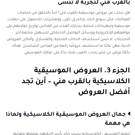
بالقرب مني لتجربة لا تُنسى
هل تبحث عن عروض موسيقية بالقرب مني؟ ابدأ بالتحقق من منصات
الفعاليات مثل سونغ كيك، وباندز إن تاون، وإيفنتبرايت للحصول على حفلات
موسيقية ومهرجانات محلية. يشارك العديد من الفنانين تواريخ جولاتهم على
مواقعهم الإلكترونية ووسائل التواصل الاجتماعي لتسهيل متابعة آخر
التحديثات. لا تنسَ استكشاف الحانات المحلية، والمسارح، وأماكن العروض
الحية، فهي غالبًا ما تستضيف عروضًا رائعة من الفنانين الصاعدين. هناك
دائمًا عرض حي مثير يحدث بالقرب منك بناءً على ذوقك الموسيقي.
الجزء 3. العروض الموسيقية
الكلاسيكية بالقرب مني – أين تجد
أفضل العروض
جمال العروض الموسيقية الكلاسيكية ولماذا
هي مهمة
تتمتع الموسيقى الكلاسيكية بسحر خالد يأسر الجمهور بعمقها وقوتها