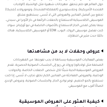
حول العالم هو حلم يتحقق. مهرجانات شهيرة مثل كواتشيلا (الولايات
المتحدة الأمريكية)، وجلاستونبري (المملكة المتحدة)، وتومورولاند (بلجيكا)
تجمع بين أفضل الفنانين والعروض التي لا تُنسى. يستطيع عشاق
الموسيقى الكلاسيكية الاستمتاع بالحفلات الرائعة في دار الأوبرا في سيدني،
بينما يمكن لمحبي الجاز الاستمتاع بالأصوات النابضة في نيو أورليانز. سواء
كنت تفضل موسيقى الروك، البوب، EDM أو الموسيقى الكلاسيكية، هناك
دائمًا حدث مثير في انتظارك.
عروض وحفلات لا بد من مشاهدتها
بعض الفعاليات الموسيقية ببساطة لا يجب تفويتها. من المهرجانات
الضخمة مثل لولابالوزا وروك في ريو إلى الجلسات الصوتية الحصرية، تقدم
العروض الموسيقية الحية شيئًا لكل شخص. الحفلات الخاصة، والجولات
الوداعية، والعروض المفاجئة من الفنانين الكبار تخلق تجارب لا تُنسى. إذا كنت
تستمتع بالجو الحميم، توفر نوادي الجاز، والجلسات الصوتية، وعروض الإندي
اتصالًا أقرب مع الموسيقى.
كيفية العثور على العروض الموسيقية