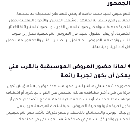
الجزء 4. تحسين العروض الموسيقية المسجلة الخاصة
الجمهور
بك
للموسيقى الحية سمة خاصة لا يمكن للمقاطع المسجلة منافستها.
الحماس الذي يشعر به الجمهور، وشغف الفنانين، والأجواء التفاعلية تجعل
الجزء 5. نصائح للاستمتاع بأفضل العروض الموسيقية
التجربة مذهلة. سواء كان صوت المغني القوي، أو الصوت المثير لآلة الغيتار
بالقرب مني
المنفردة، أو إيقاع الطبول الحية، فإن العروض الموسيقية تصل إلى قلوب
الناس وتوحدهم. العروض الحية تعزز الرابط بين الفنان والجمهور، مما يجعل
كل أداء فريدًا وديناميكيًا.
لماذا حضور العروض الموسيقية بالقرب مني
يمكن أن يكون تجربة رائعة
حضور حدث موسيقي مباشر ليس مجرد مشاهدة عرض؛ إنه يتعلق بأن تكون
جزءًا من شيء أكبر. مشاهدة فنانك المفضل على الهواء مباشرة، أو اكتشاف
مواهب محلية جديدة، أو ببساطة قضاء ليلة ممتعة مع الأصدقاء يمكن أن
يكون تجربة مثيرة ومجزية. العروض الحية تمنحك الفرصة للهروب من
روتينك اليومي، والاستمتاع باللحظة، وصنع ذكريات دائمة. دعم الموسيقيين
المحليين والمرافق يساهم في صحة مشهد الموسيقى في مجتمعك.