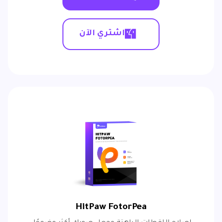
اشتري الآن
HitPaw FotorPea