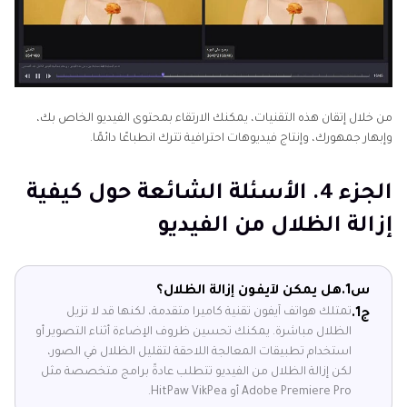
من خلال إتقان هذه التقنيات، يمكنك الارتقاء بمحتوى الفيديو الخاص بك،
وإبهار جمهورك، وإنتاج فيديوهات احترافية تترك انطباعًا دائمًا.
الجزء 4. الأسئلة الشائعة حول كيفية
إزالة الظلال من الفيديو
س1.
هل يمكن لآيفون إزالة الظلال؟
تمتلك هواتف آيفون تقنية كاميرا متقدمة، لكنها قد لا تزيل
ج1.
الظلال مباشرة. يمكنك تحسين ظروف الإضاءة أثناء التصوير أو
استخدام تطبيقات المعالجة اللاحقة لتقليل الظلال في الصور،
لكن إزالة الظلال من الفيديو تتطلب عادةً برامج متخصصة مثل
Adobe Premiere Pro أو HitPaw VikPea.