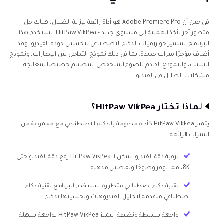
في حين أن Adobe Premiere Pro هو أداة رائعة لإزالة الظلال، هناك حل
متطور آخر يأخذ العملية إلى مستوى جديد - HitPaw VikPea. يستخدم هذا
البرنامج المتميز خوارزميات الذكاء الاصطناعي لتحسين جودة الفيديو، وقد
أضاف مؤخرًا ميزات جديدة، بما في ذلك نموذج التداخل بين الإطارات، ونموذج
التثبيت، والنموذج القادم للضوء المنخفض المصمم خصيصًا لمعالجة
مشكلات الظلال في الفيديو.
لماذا تختار HitPaw VikPea؟
يتميز HitPaw VikPea كأداة مدعومة بالذكاء الاصطناعي مع مجموعة من
الميزات الرائعة:
ترقية دقة الفيديو: يمكن لـ HitPaw VikPea رفع دقة الفيديو حتى
8K، مما يوفر وضوحًا وتفاصيل مذهلة.
تقنية ذكاء اصطناعي متطورة: يستخدم البرنامج تقنية ذكاء
اصطناعي متقدمة لتحليل الفيديوهات وتحسينها بذكاء.
واجهة بسيطة ونظيفة: يتميز HitPaw VikPea بواجهة سهلة