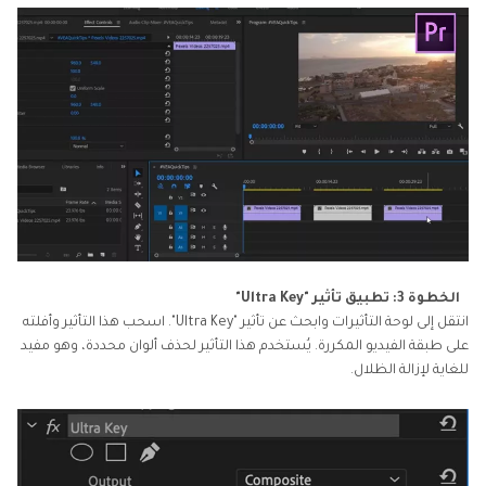
الخطوة 3: تطبيق تأثير "Ultra Key"
انتقل إلى لوحة التأثيرات وابحث عن تأثير "Ultra Key". اسحب هذا التأثير وأفلته
على طبقة الفيديو المكررة. يُستخدم هذا التأثير لحذف ألوان محددة، وهو مفيد
للغاية لإزالة الظلال.