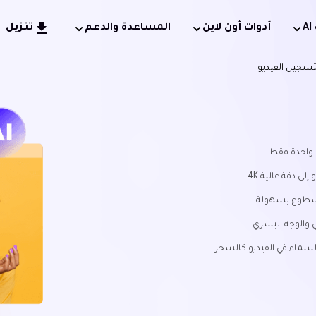
أدوات أون لاين
المساعدة والدعم
تنزيل
 واحدة فقط
ى دقة عالية 4K
 السطوع بسهولة
 والوجه البشري
السماء في الفيديو كالسحر