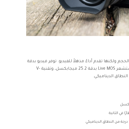
Panasonic Lumi صغيرة الحجم ولكنها تقدم أداءً مذهلاً للفيديو. توفر فيديو بدقة
5.7K بسرعة 60 إطارًا في الثانية، ومستشعر Live MOS بدقة 25.2 ميجابكسل، وتقنية V-