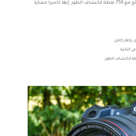
إطارًا في الثانية، ونظام تركيز تلقائي رائع مع 759 نقطة لاكتشاف الطور. إنها كاميرا ممتازة