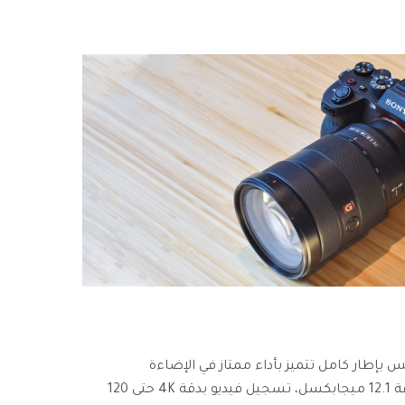
اميرا ميرورليس بإطار كامل تتميز بأداء ممتاز في الإضاءة
المنخفضة. تحتوي على مستشعر بدقة 12.1 ميجابكسل، تسجيل فيديو بدقة 4K حتى 120