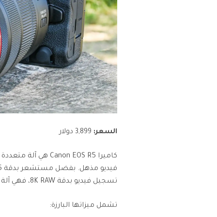
السعر:
3,899 دولار
كاميرا Canon EOS R5 
تسجيل فيديو بدقة 8K RAW، فهي آلة قوية لتسجيل الفيديو.
تشمل ميزاتها البارزة: