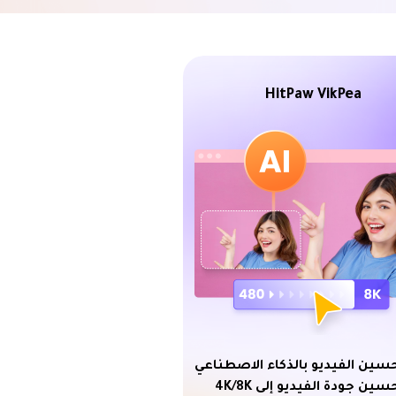
HitPaw VikPea
حسين الفيديو بالذكاء الاصطناعي
سين جودة الفيديو إلى 4K/8K