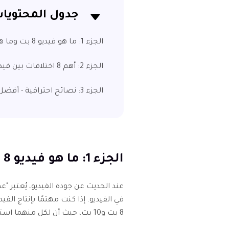
جدول المحتويا
الجزء 1: ما هو فيديو 8 بت وما هو فيديو 10 بت؟
الجزء 2: أهم 8 اختلافات بين فيديو 8 بت و10 بت
الجزء 3: نصائح احترافية - أفضل أداة لتحسين فيديو HDR مجانًا
الجزء 1: ما هو فيديو 8 بت وما هو فيديو 10 بت؟
عند الحديث عن جودة الفيديو، يُعتبر "ع
في الفيديو. إذا كنت مهتمًا بإنتاج الف
8 بت و10 بت، حيث أن لكل منهما استخداماته المختلفة.