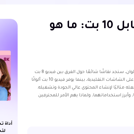
فيديو 8 بت مقابل 10 بت: ما هو
عند الحديث عن جودة الفيديو وعمق الألوان، ستجد نقاشًا شائعًا حول الفرق بين فيديو 8 بت
و10 بت. أصبح فيديو 8 بت هو المعيار على الشاشات التقليدية، بينما يوفر فيديو 10 بت ألوانًا
جعله مثاليًا لإنشاء المحتوى عالي الجودة وتشغيله.
 وأبرز استخداماتهما، ولماذا يهم الأمر للمحترفين
أداة ت
لتح