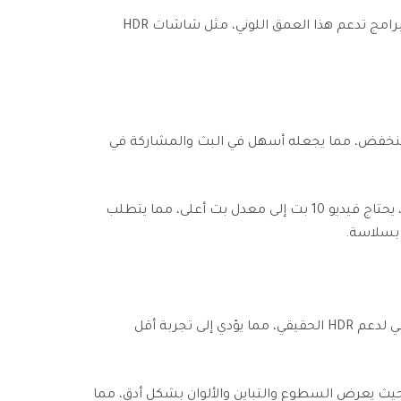
يحتاج فيديو 10 بت إلى أجهزة وبرامج تدعم هذا العمق اللوني، مثل شاشات HDR
معدل بت منخفض، مما يجعله أسهل في البث والمشاركة في
نظرًا للكمية الأكبر من البيانات، يحتاج فيديو 10 بت إلى معدل بت أعلى، مما يتطلب
 بسلاسة.
لا يحتوي على العمق اللوني الكافي لدعم HDR الحقيقي، مما يؤدي إلى تجربة أقل
 أساسي من محتوى HDR، حيث يعرض السطوع والتباين والألوان بشكل أدق، مما