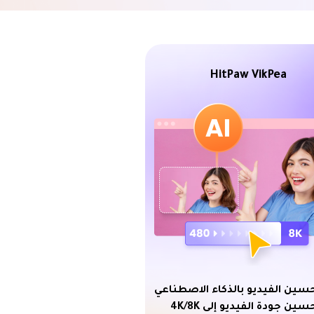
HitPaw VikPea
حسين الفيديو بالذكاء الاصطناعي
سين جودة الفيديو إلى 4K/8K