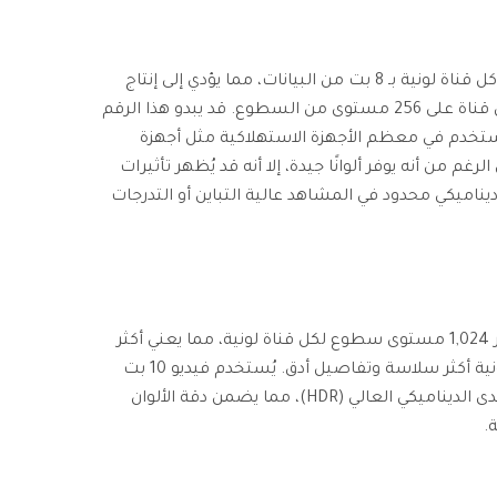
فيديو 8 بت هو تنسيق يتم فيه تمثيل كل قناة لونية بـ 8 بت من البيانات، مما يؤدي إلى إنتاج
16.7 مليون لون ممكن، حيث تحتوي كل قناة على 256 مستوى من السطوع. قد يبدو هذا الرقم
هو المعيار المستخدم في معظم الأجهزة الاستهلاكية مثل أجهزة
غم من أنه يوفر ألوانًا جيدة، إلا أنه قد يُظهر تأثيرات
يناميكي محدود في المشاهد عالية التباين أو التدرجات
عند الحديث عن فيديو 10 بت، فإنه يوفر 1,024 مستوى سطوع لكل قناة لونية، مما يعني أكثر
من مليار لون، مما ينتج عنه تدرجات لونية أكثر سلاسة وتفاصيل أدق. يُستخدم فيديو 10 بت
في إنتاج الفيديو الاحترافي ومحتوى المدى الديناميكي العالي (HDR)، مما يضمن دقة الألوان
.