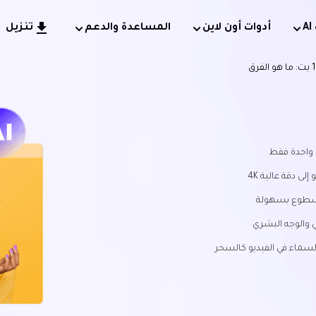
أدوات أون لاين
المساعدة والدعم
تنزيل
 واحدة فقط
ى دقة عالية 4K
 السطوع بسهولة
 والوجه البشري
السماء في الفيديو كالسحر