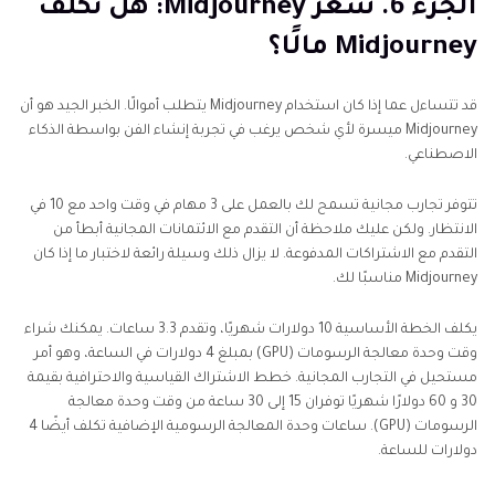
الجزء 6. سعر Midjourney: هل تكلف
Midjourney مالًا؟
قد تتساءل عما إذا كان استخدام Midjourney يتطلب أموالًا. الخبر الجيد هو أن
Midjourney ميسرة لأي شخص يرغب في تجربة إنشاء الفن بواسطة الذكاء
الاصطناعي.
تتوفر تجارب مجانية تسمح لك بالعمل على 3 مهام في وقت واحد مع 10 في
الانتظار. ولكن عليك ملاحظة أن التقدم مع الائتمانات المجانية أبطأ من
التقدم مع الاشتراكات المدفوعة. لا يزال ذلك وسيلة رائعة لاختبار ما إذا كان
Midjourney مناسبًا لك.
يكلف الخطة الأساسية 10 دولارات شهريًا، وتقدم 3.3 ساعات. يمكنك شراء
وقت وحدة معالجة الرسومات (GPU) بمبلغ 4 دولارات في الساعة، وهو أمر
مستحيل في التجارب المجانية. خطط الاشتراك القياسية والاحترافية بقيمة
30 و 60 دولارًا شهريًا توفران 15 إلى 30 ساعة من وقت وحدة معالجة
الرسومات (GPU). ساعات وحدة المعالجة الرسومية الإضافية تكلف أيضًا 4
دولارات للساعة.