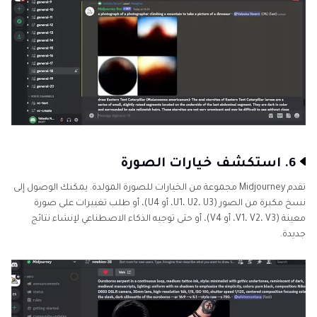
6. استكشف خيارات الصورة
تقدم Midjourney مجموعة من الخيارات للصورة المولدة. يمكنك الوصول إلى
نسخ مكبرة من الصور (U1، U2، U3، أو U4)، أو طلب تغييرات على صورة
معينة (V1، V2، V3، أو V4)، أو حتى توجيه الذكاء الاصطناعي لإنشاء نتائج
جديدة.