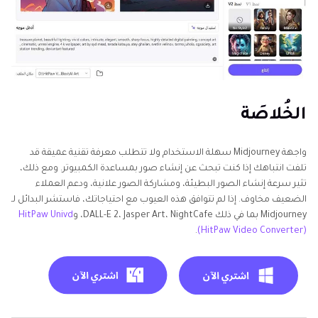
الخُلاصَة
واجهة Midjourney سهلة الاستخدام ولا تتطلب معرفة تقنية عميقة قد
تلفت انتباهك إذا كنت تبحث عن إنشاء صور بمساعدة الكمبيوتر. ومع ذلك،
تثير سرعة إنشاء الصور البطيئة، ومشاركة الصور علانية، ودعم العملاء
الضعيف مخاوف. إذا لم تتوافق هذه العيوب مع احتياجاتك، فاستشر البدائل لـ
Midjourney بما في ذلك DALL-E 2، Jasper Art، NightCafe، و
HitPaw Univd
.
(HitPaw Video Converter)