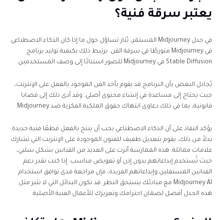
يعتبر سرقة فنية؟
في جدل Midjourney المستمر، يُثار تساؤل حول ما إذا كان الذكاء الاصطناعي
في Midjourney متورطًا في سرقة الفن. يرتبط ذلك بكيفية توليد برنامج
Stable Diffusion في Midjourney للصور استنادًا إلى وصف المستخدمين.
يُجادل البعض بأن البرنامج قد يقوم بأخذ الفن الموجود بالفعل على الإنترنت،
حيث يحتاج إلى مساعدة في إنشاء محتوى أصلي. وقد أدى ذلك إلى قضايا
قانونية، بما في ذلك دعاوى انتهاك حقوق الملكية الفكرية ضد Midjourney.
يؤكد النقاد على أن الذكاء الاصطناعي يجب أن ينتج بالفعل قطعًا فنية جديدة.
بدلاً من ذلك، يقوم بتعديل طفيف للفنون الموجودة على الإنترنت التي تشارك
علامات مماثلة. هذه الممارسة أثرت على العديد من الفنانين بشكل سلبي،
حيث تُستخدم إبداعاتهم بدون إذن أو تعويض مناسب. إذا كنت تقدر دعم
الفنانين المستقلين وإبداعاتهم الفريدة، فإن مراجعة مدى توافق استخدام
Midjourney AI مع مبادئك يستحق النظر. قد تكون البدائل التي لا تثير مثل
هذه الجدل أفضل لضمان احترامك وتعزيزك للأعمال الفنية الأصلية.