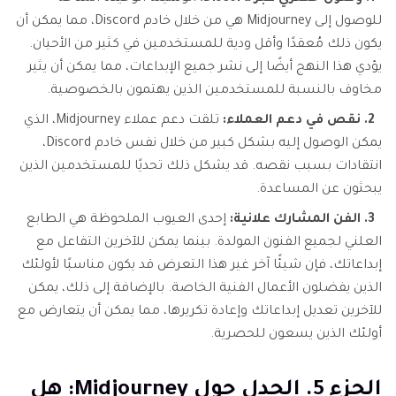
للوصول إلى Midjourney هي من خلال خادم Discord، مما يمكن أن
يكون ذلك مُعقدًا وأقل ودية للمستخدمين في كثير من الأحيان.
يؤدي هذا النهج أيضًا إلى نشر جميع الإبداعات، مما يمكن أن يثير
مخاوف بالنسبة للمستخدمين الذين يهتمون بالخصوصية.
2. نقص في دعم العملاء:
تلقت دعم عملاء Midjourney، الذي
يمكن الوصول إليه بشكل كبير من خلال نفس خادم Discord،
انتقادات بسبب نقصه. قد يشكل ذلك تحديًا للمستخدمين الذين
يبحثون عن المساعدة.
3. الفن المشارك علانية:
إحدى العيوب الملحوظة هي الطابع
العلني لجميع الفنون المولدة. بينما يمكن للآخرين التفاعل مع
إبداعاتك، فإن شيئًا آخر غير هذا التعرض قد يكون مناسبًا لأولئك
الذين يفضلون الأعمال الفنية الخاصة. بالإضافة إلى ذلك، يمكن
للآخرين تعديل إبداعاتك وإعادة تكريرها، مما يمكن أن يتعارض مع
أولئك الذين يسعون للحصرية.
الجزء 5. الجدل حول Midjourney: هل