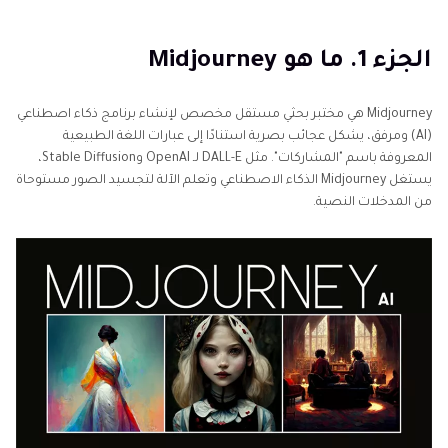
الجزء 1. ما هو Midjourney
الجزء 2. كيفية الحصول على Midjourney AI Image
الجزء 1. ما هو Midjourney
Generator
Midjourney هي مختبر بحثي مستقل مخصص لإنشاء برنامج ذكاء اصطناعي
الجزء 3. كيفية استخدام Midjourney لإنشاء فن الذكاء
(AI) ومرفق، يشكل عجائب بصرية استنادًا إلى عبارات اللغة الطبيعية
الاصطناعي
المعروفة باسم "المشاركات". مثل DALL-E لـ OpenAI وStable Diffusion،
يستغل Midjourney الذكاء الاصطناعي وتعلم الآلة لتجسيد الصور مستوحاة
الجزء 4. استعراض Midjourney: هل يستحق Midjourney
من المدخلات النصية.
ذلك؟
الجزء 5. الجدل حول Midjourney: هل يعتبر سرقة فنية؟
الجزء 6. سعر Midjourney: هل تكلف Midjourney مالًا؟
جزء 7. بدائل Midjourney
الخُلاصَة