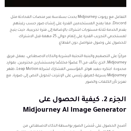
التفاعل مع روبوت Midjourney يحدث بسلاسة عبر منصات المحادثة مثل
Discord، مما يمنح المستخدمين القدرة على إنشاء صور حسب رغبتهم.
يقدم الخدمة ثلاثة مستويات اشتراك بالإضافة إلى فترة تجريبية، حيث يتيح
لمستخدمي التجريب القدرة على إتمام حوالي 25 مهمة قبل الاشتراك
للحصول على وصول متواصل دون انقطاع.
مركزًا على التصميم والبنية التحتية البشرية والذكاء الاصطناعي، يعمل فريق
Midjourney، الذي يتألف من 11 عضوًا مخلصًا ومستشارين محترمين، بموارد
محدودة. ابتكره ديفيد هولز، المؤسس المشارك لشركة Leap Motion، ظهر
Midjourney بسرعة كمرفق رئيسي على الإنترنت لتحويل النص إلى صورة، مع
تعزيز تآزر الكلمات والصور.
الجزء 2. كيفية الحصول على
Midjourney AI Image Generator
أصبح الحصول على مُنشئ الصور بواسطة الذكاء الاصطناعي من