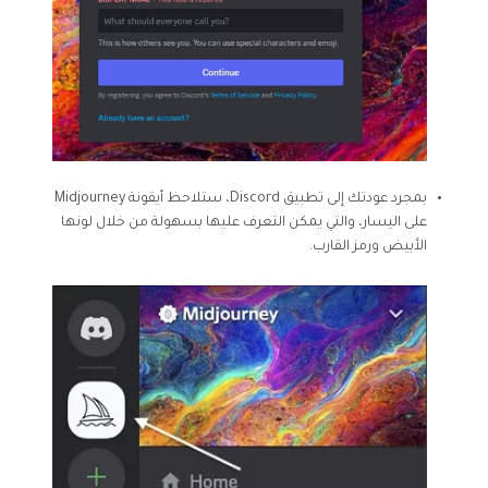
بمجرد عودتك إلى تطبيق Discord، ستلاحظ أيقونة Midjourney
على اليسار، والتي يمكن التعرف عليها بسهولة من خلال لونها
الأبيض ورمز القارب.