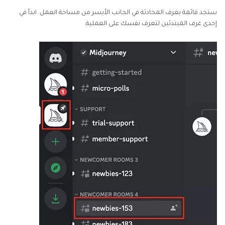
ستجد قائمة بغرف المحادثة في الجانب الأيسر من مساحة العمل. ابدأ في
إحدى غرف المبتدئين لتعرف نفسك على العملية.