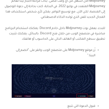
Midjourney الآن أسهل من أي وقت مضى. بدأت مرحلة اختبار بيتا لعالم
Midjourney المتعدد في يوليو 2022. في البداية، كنت بحاجة إلى دعوة للوصول
إلى المنصة، لكن الآن، مع توسيع التوافر، يمكن لأي شخص استكشاف هذا
المجال الجديد للفن الذي تولده الذكاء الاصطناعي.
للبدء، يعمل بوت Midjourney داخل خادم Discord. يمكنك استخدام البرنامج
مباشرة في متصفح الويب من خلال فتح Discord. بالبدائل، يمكنك تثبيت
تطبيق سطح المكتب أو الهاتف الذكي على الحاسوب أو هاتفك.
زُر موقع Midjourney على متصفح الويب وانقر على "انضم إلى
البيتا."
قبول الدعوة التي تتبع.