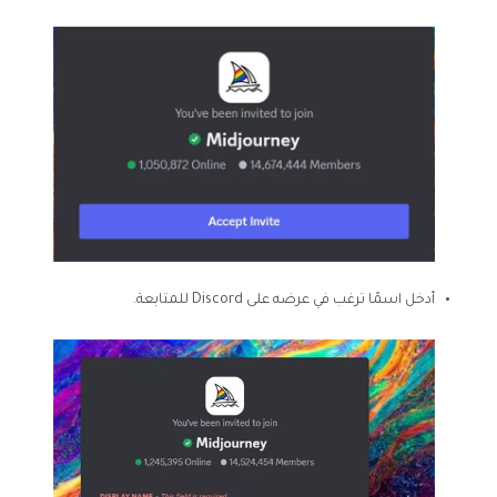
أدخل اسمًا ترغب في عرضه على Discord للمتابعة.