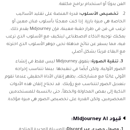
الفن يدويًا أو استخدام برامج مكلفة.
2.
تخصيص الأسلوب:
قدرة المنصة على تقليد الأساليب
الخاصة هي ميزة بارزة. إذا كنت معجبًا بأسلوب فنان معين أو
ترغب في فن في طراز حقبة معينة، فإن Midjourney يقدم ذلك.
يمكنك توجيه الذكاء الاصطناعي ليتكيف مع الأسلوب الذي ترغب
فيه، مما يسفر عن نتائج مذهلة تحيي جوهر الأسلوب الذي اخترته
مع البقاء فريدًا بشكل أصلي.
3. تنقية الصورة:
يتفوق Midjourney ليس فقط في إنشاء
الصور الأولية، ولكن أيضًا في تنقيحها. بينما تتناسب إخراجه
الأولي غالبًا مع مشاركتك، يظهر إتقان الأداة الحقيقي عندما تقوم
بتعديل الصور لتتناسب مع رؤيتك. قد تحتاج إتقان هذه الأدوات
الذكية إلى بعض المحاولة والخطأ، حتى بالنسبة للمستخدمين
المخضرمين، ولكن القدرة على تخصيص الصور هي ميزة مؤكدة.
قيود Midjourney AI:
1. وصول حصري عبر Discord:
الوسيلة الوحيدة المتاحة