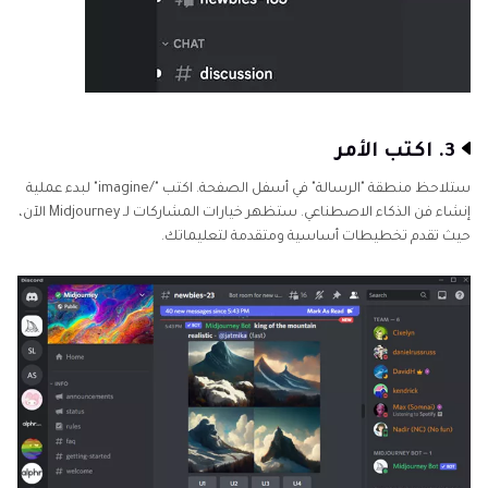
3. اكتب الأمر
ستلاحظ منطقة "الرسالة" في أسفل الصفحة. اكتب "/imagine" لبدء عملية
إنشاء فن الذكاء الاصطناعي. ستظهر خيارات المشاركات لـ Midjourney الآن،
حيث تقدم تخطيطات أساسية ومتقدمة لتعليماتك.