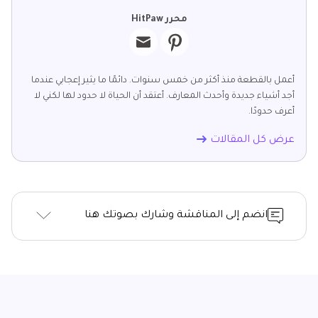
محرر HitPaw
أعمل بالقطعة منذ أكثر من خمس سنوات. دائمًا ما يثير إعجابي عندما
أجد أشياء جديدة وأحدث المعارف. أعتقد أن الحياة لا حدود لها لكني لا
أعرف حدودًا.
عرض كل المقالات
انضم إلى المناقشة وشارك بصوتك هنا