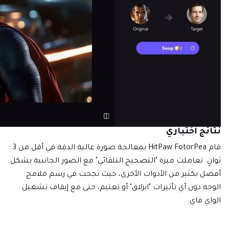
نتائج اختباري
قام HitPaw FotorPea بمعالجة صورة عالية الدقة في أقل من 3
ثوانٍ. تعاملت ميزة "التصحيح التلقائي" مع الصور الجانبية بشكل
أفضل بكثير من الأدوات الأخرى، حيث نجحت في رسم ملامح
الوجه دون أي تأثيرات "انزلاق" أو تعتيم، حتى مع إيقاف تشغيل
الواي فاي.