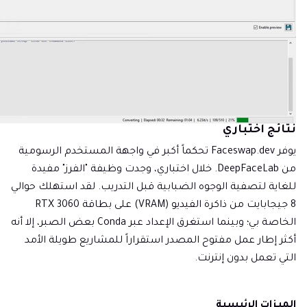
نتائج اختباري
يوفر Faceswap.dev تحكماً أكبر في واجهة المستخدم الرسومية
من DeepFaceLab. خلال اختباري، وجدت وظيفة "الفرز" مفيدة
للغاية لتصفية الوجوه الضبابية قبل التدريب. لقد استهلك حوالي
8 جيجابايت من ذاكرة الفيديو (VRAM) على بطاقة RTX 3060
الخاصة بي؛ وبينما استغرق الإعداد عبر Conda بعض الصبر، إلا أنه
أكثر إطار عمل مفتوح المصدر استقراراً للمشاريع طويلة الأمد
التي تعمل بدون إنترنت.
الميزات الرئيسية