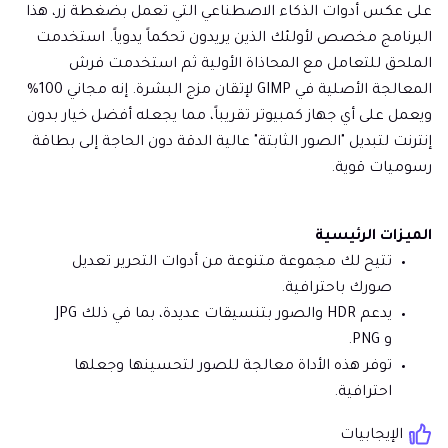
على عكس أدوات الذكاء الاصطناعي التي تعمل بضغطة زر، هذا
البرنامج مخصص لأولئك الذين يريدون تحكماً يدوياً. استخدمت
الملحق للتعامل مع المحاذاة الأولية ثم استخدمت فرش
المعالجة الأصلية في GIMP لإتقان مزج البشرة. إنه مجاني 100%
ويعمل على أي جهاز كمبيوتر تقريباً، مما يجعله أفضل خيار بدون
إنترنت لتبديل "الصور الثابتة" عالية الدقة دون الحاجة إلى بطاقة
رسوميات قوية.
الميزات الرئيسية
تتيح لك مجموعة متنوعة من أدوات التحرير تعديل
صورك باحترافية.
يدعم HDR والصور بتنسيقات عديدة، بما في ذلك JPG
و PNG.
توفر هذه الأداة معالجة للصور لتحسينها وجعلها
احترافية.
الإيجابيات