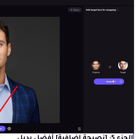
الجزء 5: [نصيحة إضافية] أفضل بديل