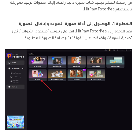
في رحلتك لتعلم كيفية كتابة سيرة ذاتية رائعة، إليك خطوات ترقية صورتك
باستخدام HitPaw FotorPea:
الخطوة 1. الوصول إلى أداة صورة الهوية وإدخال الصورة
بعد الدخول إلى HitPaw FotorPea، انقر على تبويب "صندوق الأدوات"، ثم زر
"صورة الهوية"، واضغط على أيقونة "+" لإضافة الصورة المطلوبة.