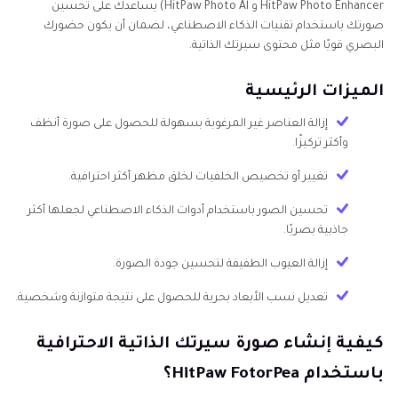
HitPaw Photo Enhancer و HitPaw Photo Al) يساعدك على تحسين
صورتك باستخدام تقنيات الذكاء الاصطناعي، لضمان أن يكون حضورك
البصري قويًا مثل محتوى سيرتك الذاتية.
الميزات الرئيسية
إزالة العناصر غير المرغوبة بسهولة للحصول على صورة أنظف
وأكثر تركيزًا.
تغيير أو تخصيص الخلفيات لخلق مظهر أكثر احترافية.
تحسين الصور باستخدام أدوات الذكاء الاصطناعي لجعلها أكثر
جاذبية بصريًا.
إزالة العيوب الطفيفة لتحسين جودة الصورة.
تعديل نسب الأبعاد بحرية للحصول على نتيجة متوازنة وشخصية.
كيفية إنشاء صورة سيرتك الذاتية الاحترافية
باستخدام HitPaw FotorPea؟