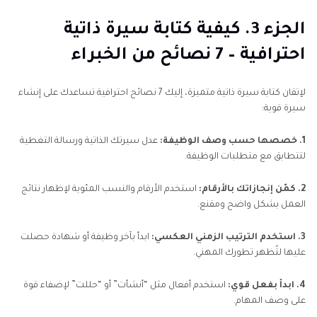
الجزء 3. كيفية كتابة سيرة ذاتية
احترافية – 7 نصائح من الخبراء
لإتقان كتابة سيرة ذاتية متميزة، إليك 7 نصائح احترافية تساعدك على إنشاء
سيرة قوية:
1. خصصها حسب وصف الوظيفة:
عدل سيرتك الذاتية ورسالة التغطية
لتتطابق مع متطلبات الوظيفة.
2. كمّن إنجازاتك بالأرقام:
استخدم الأرقام والنسب المئوية لإظهار نتائج
العمل بشكل واضح ومقنع.
3. استخدم الترتيب الزمني العكسي:
ابدأ بآخر وظيفة أو شهادة حصلت
عليها لتُظهر تطورك المهني.
4. ابدأ بفعل قوي:
استخدم أفعال مثل “أنشأت” أو “حللت” لإضفاء قوة
على وصف المهام.