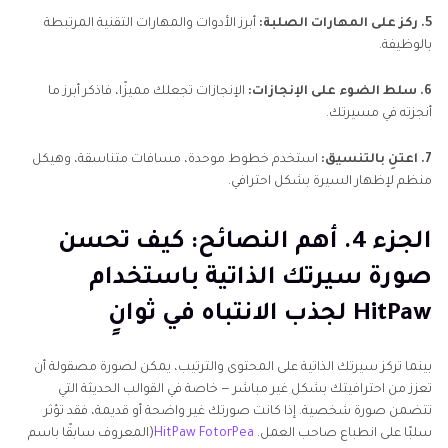
5. ركز على المهارات الصلبة:
أبرز الأدوات والمهارات التقنية المرتبطة
بالوظيفة.
6. سلط الضوء على الإنجازات:
الإنجازات تجعلك مميزًا، فاذكر أبرز ما
أنجزته في مسيرتك.
7. اعتنِ بالتنسيق:
استخدم خطوط موحدة، مسافات متناسقة، وهيكل
منظم لإظهار السيرة بشكل احترافي.
الجزء 4. أهم النصائح: كيف تحسن
صورة سيرتك الذاتية باستخدام
HitPaw لجذب الانتباه في ثوانٍ
بينما تركز سيرتك الذاتية على المحتوى والترتيب، يمكن لصورة مصقولة أن
تعزز من احترافيتك بشكل غير مباشر — خاصة في القوالب الحديثة التي
تتضمن صورة شخصية. إذا كانت صورتك غير واضحة أو قديمة، فقد تؤثر
سلبًا على انطباع صاحب العمل.
HitPaw FotorPea
(المعروف سابقًا باسم