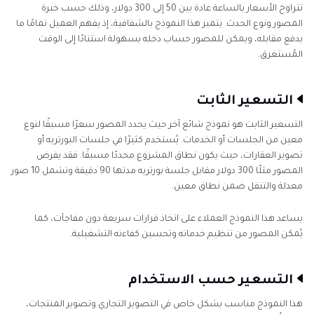
تتراوح الأسعار بالساعة عادة بين 50 إلى 300 دولار، وذلك حسب خبرة
المصور ونوع الحدث. يتميز هذا النموذج بالشفافية، إذ يفهم العميل تمامًا ما
يدفع مقابله، ويمكن للمصور حساب دخله بسهولة استنادًا إلى الوقت
المُستغرق.
التسعير الثابت
التسعير الثابت هو نموذج شائع آخر حيث يحدد المصور سعرًا مسبقًا لنوع
معين من الجلسات أو الخدمات. يُستخدم كثيرًا في جلسات البورتريه أو
تصوير العقارات، حيث يكون نطاق المشروع محددًا مسبقًا. فقد يفرض
المصور مثلًا 300 دولار مقابل جلسة بورتريه مدتها 90 دقيقة وتشمل 10 صور
معدلة والتنقل ضمن نطاق معين.
يساعد هذا النموذج العملاء على اتخاذ قرارات سريعة دون مفاجآت، كما
يُمكن المصور من تنظيم خدماته وتحسين كفاءته التشغيلية.
التسعير حسب الاستخدام
هذا النموذج مناسب بشكل خاص في التصوير التجاري وتصوير المنتجات،