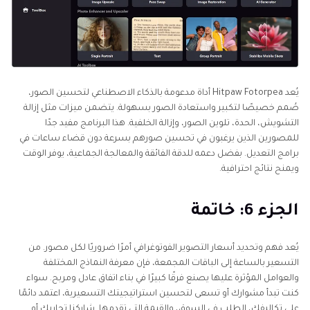
يُعد Hitpaw Fotorpea أداة مدعومة بالذكاء الاصطناعي لتحسين الصور،
صُمم خصيصًا لتكبير واستعادة الصور بسهولة. يتضمن ميزات مثل إزالة
التشويش، الحدة، تلوين الصور، وإزالة الخلفية. هذا البرنامج مفيد جدًا
للمصورين الذين يرغبون في تحسين صورهم بسرعة دون قضاء ساعات في
برامج التعديل. بفضل دعمه للدقة الفائقة والمعالجة الجماعية، يوفر الوقت
ويمنح نتائج احترافية.
الجزء 6: خاتمة
يُعد فهم وتحديد أسعار التصوير الفوتوغرافي أمرًا ضروريًا لكل مصور. من
التسعير بالساعة إلى الباقات المجمعة، فإن معرفة النماذج المختلفة
والعوامل المؤثرة عليها يصنع فرقًا كبيرًا في بناء اتفاق عادل ومربح. سواء
كنت تبدأ مشوارك أو تسعى لتحسين استراتيجيتك التسعيرية، اعتمد دائمًا
على تكاليفك، الطلب في السوق، والقيمة التي تقدمها. شاركنا تجاربك أو