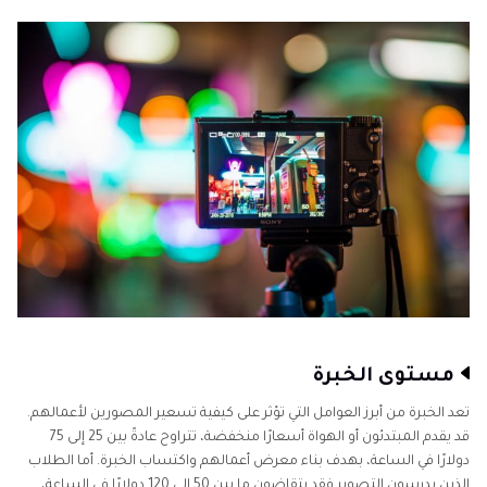
الجزء 4: نصائح لتحديد أسعار التصوير الخاصة بك
الجزء 5: تطبيق رائع لتحسين الصور: Hitpaw Fotorpea
الجزء 6: خاتمة
مستوى الخبرة
تعد الخبرة من أبرز العوامل التي تؤثر على كيفية تسعير المصورين لأعمالهم.
قد يقدم المبتدئون أو الهواة أسعارًا منخفضة، تتراوح عادةً بين 25 إلى 75
دولارًا في الساعة، بهدف بناء معرض أعمالهم واكتساب الخبرة. أما الطلاب
الذين يدرسون التصوير فقد يتقاضون ما بين 50 إلى 120 دولارًا في الساعة،