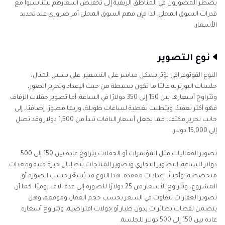
يضطر المصورون في المناطق الريفية إلى تخفيض أسعارهم ليتناسبوا مع
قدرات السوق المحلي. لذا فإن فهم السوق المحلي أمر ضروري عند تحديد
الأسعار.
نوع التصوير
النوع الفوتوغرافي يؤثر بشكل مباشر على التسعير. على سبيل المثال،
جلسات البورتريه غالبًا ما تكون بسيطة من حيث الإعداد وتحرير الصور،
وتتراوح أسعارها بين 150 إلى 350 دولارًا في الساعة. أما تصوير حفلات الزفاف
فهو أكثر تعقيدًا ويتطلب تغطية لساعات طويلة، وربما مصورًا إضافيًا، إلى
جانب تحرير مكثف، مما يجعل أسعار الباقات تبدأ من 1,500 دولار وقد تصل
إلى 15,000 دولار.
تصوير الفعاليات مثل المؤتمرات أو الحفلات يتراوح عادة بين 150 إلى 500
دولار للساعة. التصوير التجاري وتصوير المنتجات يتطلبان خبرة فنية ومعدات
متخصصة، وأحيانًا إعدادات معقدة. هذا النوع قد يُسعّر حسب الصورة أو
المشروع، وتتراوح الأسعار من 25 دولارًا للصورة إلى عدة آلاف يوميًا. كما أن
تصوير العقارات يتفاوت في السعر بحسب حجم العقار، وموقعه، وهل
يتضمن لقطات بطائرات بدون طيار أو جولات افتراضية، وتتراوح أسعاره
عادة بين 150 إلى 500 دولار للجلسة.