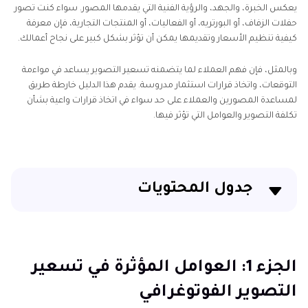
يعكس الخبرة، والجهد، والرؤية الفنية التي يقدمها المصور. سواء كنت تصور
حفلات الزفاف، أو البورتريه، أو الفعاليات، أو المنتجات التجارية، فإن معرفة
كيفية تنظيم الأسعار وتقديمها يمكن أن تؤثر بشكل كبير على نجاح أعمالك.
وبالمثل، فإن فهم العملاء لما يتضمنه تسعير التصوير يساعد في مواءمة
التوقعات، واتخاذ قرارات استثمار مدروسة. يقدم هذا الدليل خارطة طريق
لمساعدة المصورين والعملاء على حد سواء في اتخاذ قرارات واعية بشأن
تكلفة التصوير والعوامل التي تؤثر فيها.
جدول المحتويات
الجزء 1: العوامل المؤثرة في تسعير التصوير الفوتوغرافي
الجزء 2: نماذج تسعير التصوير الشائعة
الجزء 1: العوامل المؤثرة في تسعير
التصوير الفوتوغرافي
الجزء 3: متوسط أسعار التصوير حسب النوع