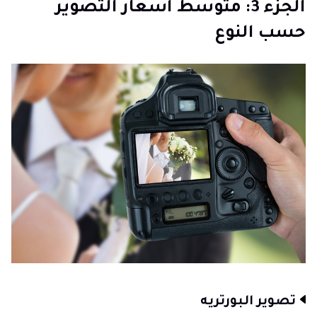
الجزء 3: متوسط أسعار التصوير
حسب النوع
تصوير البورتريه