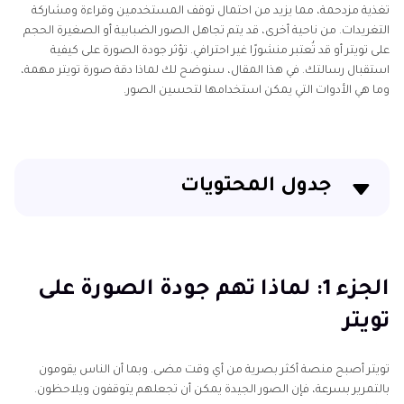
تغذية مزدحمة، مما يزيد من احتمال توقف المستخدمين وقراءة ومشاركة
التغريدات. من ناحية أخرى، قد يتم تجاهل الصور الضبابية أو الصغيرة الحجم
على تويتر أو قد تُعتبر منشورًا غير احترافي. تؤثر جودة الصورة على كيفية
استقبال رسالتك. في هذا المقال، سنوضح لك لماذا دقة صورة تويتر مهمة،
وما هي الأدوات التي يمكن استخدامها لتحسين الصور.
جدول المحتويات
الجزء 1: لماذا تهم جودة الصورة على تويتر
الجزء 2: أحجام وصيغ الصور المثالية لتويتر
الجزء 1: لماذا تهم جودة الصورة على
تويتر
الجزء 3: 5 أدوات لتحسين جودة الصور لمنشورات تويتر
الجزء 4: تجنب هذه الأخطاء الشائعة في الصور على تويتر
تويتر أصبح منصة أكثر بصرية من أي وقت مضى. وبما أن الناس يقومون
بالتمرير بسرعة، فإن الصور الجيدة يمكن أن تجعلهم يتوقفون ويلاحظون.