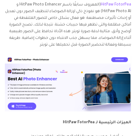
HitPaw FotorPea
(المعروف سابقًا باسم HitPaw Photo Enhancer و
بشكل جيد
HitPaw Photo Al) هو نموذج ذكي لإزالة الضوضاء لتنظيف الصور دون تعديل
أو إحداث تأثيرات مصطنعة. هو فعال بشكل خاص للصور الملتقطة في
أماكن مظلمة والتى تظهر فيها حبيبات خشنة. نتيجة لذلك، تصبح الصورة
أوضح وأدق، مثالية لدقة صورة تويتر. هذه الأداة تحافظ على الصور طبيعية
أثناء إزالة الضوضاء، مما يسهل جذب الانتباه دون خطوات إضافية. طريقة
بسيطة وفعالة لتحضير الصورة قبل تحميلها على تويتر.
الميزات الرئيسية لـ HitPaw FotorPea