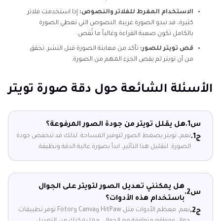
الاستخدام المفرط للفلاتر والنصوص:
إذا استخدمت فلاتر
كثيرة، قد تبدو الصورة غريبة. النصوص التي تغطي الصورة
بالكامل تكون صعبة القراءة وغالباً ما تُقص.
قص تويتر للصور:
تأكد من معاينة الصورة قبل النشر. تحقق
من أن تويتر لم يقص الجزء المهم من الصورة.
الأسئلة الشائعة حول دقة صورة تويتر
س1.
هل يقلل تويتر من جودة الصور المرفوعة؟
نعم، تويتر يضغط الصور لتوفير المساحة. لذلك قد تنخفض جودة
ج1.
الصورة. لتقليل هذا التأثير، ابدأ بصورة عالية الدقة ونظيفة.
هل يمكنني تعديل الصور لتويتر على الجوال
س2.
باستخدام هذه الأدوات؟
نعم. معظم الأدوات مثل HitPaw وCanva وFotor توفر تطبيقات
ج2.
جوال ومواقع متوافقة مع الجوال، مما يمكنك من التعديل