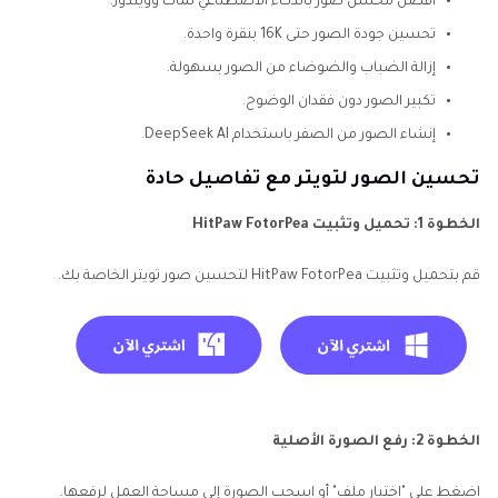
أفضل محسن صور بالذكاء الاصطناعي لماك وويندوز.
تحسين جودة الصور حتى 16K بنقرة واحدة.
إزالة الضباب والضوضاء من الصور بسهولة.
تكبير الصور دون فقدان الوضوح.
إنشاء الصور من الصفر باستخدام DeepSeek AI.
تحسين الصور لتويتر مع تفاصيل حادة
الخطوة 1: تحميل وتثبيت HitPaw FotorPea
قم بتحميل وتثبيت HitPaw FotorPea لتحسين صور تويتر الخاصة بك.
الخطوة 2: رفع الصورة الأصلية
اضغط على "اختيار ملف" أو اسحب الصورة إلى مساحة العمل لرفعها.