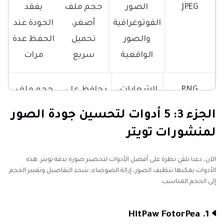
JPEG
الصور
حجم ملف
يفقد
الفوتوغرافية
أصغر،
الجودة عند
والصور
تحميل
الحفظ عدة
الواقعية
سريع
مرات
PNG
الشعارات،
يحافظ على
حجم ملف
النصوص،
الجودة،
أكبر
الجزء 3: 5 أدوات لتحسين جودة الصور
الرسومات
يدعم
لمنشورات تويتر
الشفافية
الآن، دعنا نلقي نظرة على أفضل الأدوات لتحضير صورة بدقة تويتر. هذه
الأدوات يمكنها تنظيف الصور، إزالة الضوضاء، شحذ التفاصيل وتغيير الحجم
WebP
الصور
توازن جيد
غير مدعوم
إلى الحجم المناسب.
الفوتوغرافية
بين الجودة
على جميع
والرسومات
والحجم،
المنصات
1. HitPaw FotorPea
يضغط