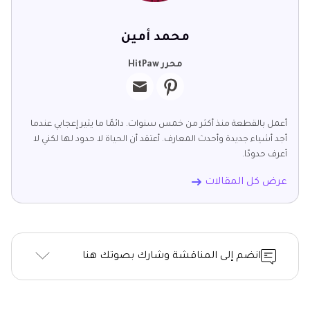
محمد أمين
محرر HitPaw
أعمل بالقطعة منذ أكثر من خمس سنوات. دائمًا ما يثير إعجابي عندما
أجد أشياء جديدة وأحدث المعارف. أعتقد أن الحياة لا حدود لها لكني لا
أعرف حدودًا.
عرض كل المقالات
انضم إلى المناقشة وشارك بصوتك هنا