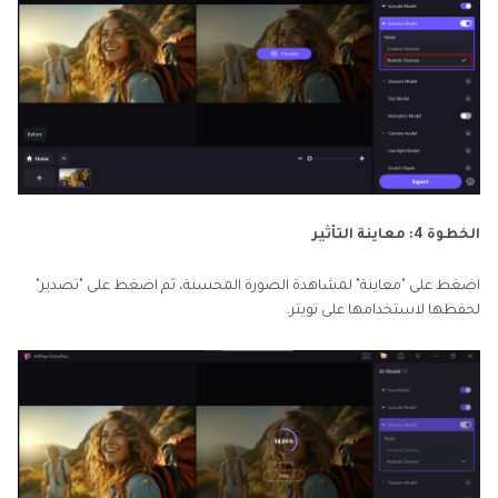
الخطوة 4: معاينة التأثير
اضغط على "معاينة" لمشاهدة الصورة المحسنة، ثم اضغط على "تصدير"
لحفظها لاستخدامها على تويتر.