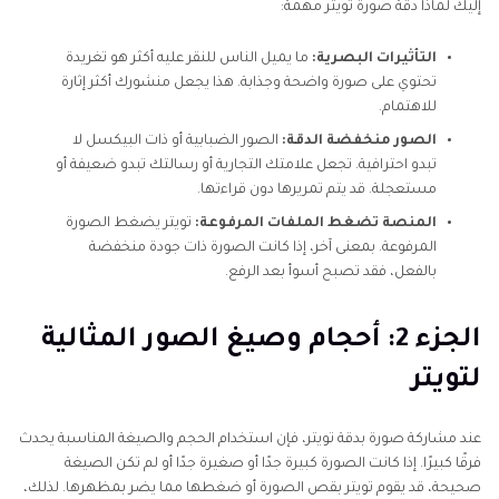
الأسئلة الشائعة حول دقة صورة تويتر
إليك لماذا دقة صورة تويتر مهمة:
التأثيرات البصرية:
ما يميل الناس للنقر عليه أكثر هو تغريدة
تحتوي على صورة واضحة وجذابة. هذا يجعل منشورك أكثر إثارة
للاهتمام.
الصور منخفضة الدقة:
الصور الضبابية أو ذات البيكسل لا
تبدو احترافية. تجعل علامتك التجارية أو رسالتك تبدو ضعيفة أو
مستعجلة. قد يتم تمريرها دون قراءتها.
المنصة تضغط الملفات المرفوعة:
تويتر يضغط الصورة
المرفوعة. بمعنى آخر، إذا كانت الصورة ذات جودة منخفضة
بالفعل، فقد تصبح أسوأ بعد الرفع.
الجزء 2: أحجام وصيغ الصور المثالية
لتويتر
عند مشاركة صورة بدقة تويتر، فإن استخدام الحجم والصيغة المناسبة يحدث
فرقًا كبيرًا. إذا كانت الصورة كبيرة جدًا أو صغيرة جدًا أو لم تكن الصيغة
صحيحة، قد يقوم تويتر بقص الصورة أو ضغطها مما يضر بمظهرها. لذلك،