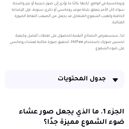
ورومانسية في الواقع، لكنها غالبًا ما تؤدي إلى صور حبيبية أو غير واضحة.
سواء كان الأمر يتعلق بليلة موعد رومانسي أو ذكرى سنوية، فإن الإضاءة
الخافتة ولهيب الشموع المتمايل قد يجعل من الصعب التقاط الصورة
المثالية.
لذا، سنستعرض النصائح التقنية للحصول على لقطات أفضل وكيفية
تحسين صورك باستخدام HitPaw، لتحقيق صورة مثالية لعشاء رومانسي
على ضوء الشموع.
جدول المحتويات
الجزء 1. ما الذي يجعل صور عشاء ضوء الشموع مميزة
جدًا؟
الجزء 1. ما الذي يجعل صور عشاء
الجزء 2. أفضل 5 مشاهد لصور عشاء على ضوء الشموع
ضوء الشموع مميزة جدًا؟