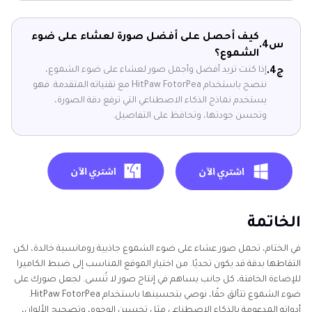
كيف أحصل على أفضل صورة لعشاء على ضوء
س4.
الشموع؟
إذا كنت تريد أفضل وأجمل صور لعشاء على ضوء الشموع،
ج4.
ننصح باستخدام HitPaw FotorPea مع تقنياته المتقدمة. فهو
يستخدم نماذج الذكاء الاصطناعي التي ترفع دقة الصورة،
وتحسن جودتها، وتحافظ على التفاصيل.
الخاتمة
في الختام، تحمل صور عشاء على ضوء الشموع جاذبية رومانسية خالدة، لكن
التقاطها بدقة قد يكون تحديًا. من اختيار الموقع المناسب إلى ضبط الكاميرا
للإضاءة الخافتة، كل جانب يساهم في إنتاج صور لا تُنسى. لجعل صورك على
ضوء الشموع تتألق حقًا، نوصي بتحسينها باستخدام HitPaw FotorPea.
أدواته المدعومة بالذكاء الاصطناعي مثل تحسين الوجوه، وتصحيح الألوان،