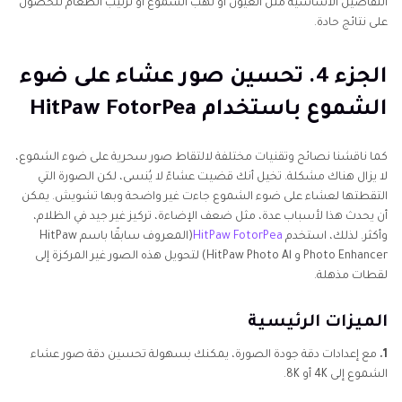
التفاصيل الأساسية مثل العيون أو لهب الشموع أو ترتيب الطعام للحصول
على نتائج حادة.
الجزء 4. تحسين صور عشاء على ضوء
الشموع باستخدام HitPaw FotorPea
كما ناقشنا نصائح وتقنيات مختلفة لالتقاط صور سحرية على ضوء الشموع،
لا يزال هناك مشكلة. تخيل أنك قضيت عشاءً لا يُنسى، لكن الصورة التي
التقطتها لعشاء على ضوء الشموع جاءت غير واضحة وبها تشويش. يمكن
أن يحدث هذا لأسباب عدة، مثل ضعف الإضاءة، تركيز غير جيد في الظلام،
وأكثر. لذلك، استخدم
HitPaw FotorPea
(المعروف سابقًا باسم HitPaw
Photo Enhancer و HitPaw Photo Al) لتحويل هذه الصور غير المركزة إلى
لقطات مذهلة.
الميزات الرئيسية
1.
مع إعدادات دقة جودة الصورة، يمكنك بسهولة تحسين دقة صور عشاء
الشموع إلى 4K أو 8K.