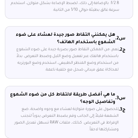
f/2.8. بالإضافة إلى ذلك، لضبط الإضاءة بشكل متوازن، استخدم
سرعة غالق بطيئة حوالي 1/10 من الثانية.
هل يمكنني التقاط صور جيدة لعشاء على ضوء
س2.
الشموع باستخدام الهاتف؟
نعم، من الممكن التقاط صور بصرية جيدة على ضوء الشموع
ج2.
باستخدام هاتفك عبر تفعيل وضع الليل وضبط التعرض. بدلاً
من استخدام وضع المنظر الطبيعي، استخدم وضع البورتريه
لمحاكاة عمق ميداني ضحل مع خلفية ناعمة.
ما هي أفضل طريقة لالتقاط كل من ضوء الشموع
س3.
وتفاصيل الوجه؟
للحصول على صورة متوازنة لعشاء مع وجوه واضحة، ضع
ج3.
الشمعة قليلاً إلى الجانب وقم بضبط التعرض يدوياً لتجنب
الإفراط في التعريض. كذلك، ملفات RAW تسهل تعديل الصور
ومشاركتها لاحقاً.