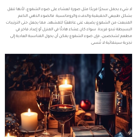
الجزء 3. نصائح تقنية لالتقاط صور أفضل لعشاء على ضوء
الشموع
لا شيء يحمل سحرًا فريدًا مثل صورة لعشاء على ضوء الشموع، لأنها تنقل
بشكل طبيعي الحميمية والدفء والرومانسية. فالضوء الذهبي الناعم
الجزء 4. تحسين صور عشاء على ضوء الشموع باستخدام
المنبعث من الشموع يضيف غنى عاطفيًا للمشهد، مما يجعل حتى الترتيبات
HitPaw FotorPea
البسيطة تبدو فريدة. سواء كان عشاء هادئًا في المنزل أو إعداد فاخر في
مطعم لشخصين، فإن ضوء الشموع يمكن أن يحول المناسبة العادية إلى
تجربة سينمائية لا تُنسى.
الجزء 5. الأسئلة الشائعة حول صور عشاء على ضوء
الشموع