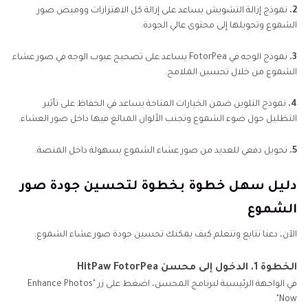
2.
نموذج إزالة التشويش يساعد على إزالة كل الاهتزازات ووميض صور
الشموع وتحويلها إلى محتوى عالي الجودة.
3.
نموذج الوجه في FotorPea يساعد على تصحيح عيوب الوجه في صور عشاء
الشموع من خلال تحسين الملامح.
4.
نموذج التلوين ضمن الخيارات المتاحة يساعد في الحفاظ على تأثير
التظليل حول ضوء الشموع وتجنب الألوان المبالغ فيها داخل صور العشاء.
5.
تحويل دفعي للعديد من صور عشاء الشموع بسهولة داخل المنصة.
دليل سهل خطوة بخطوة لتحسين جودة صور
الشموع
الآن، دعنا نتابع ونتعلم كيف يمكنك تحسين جودة صور عشاء الشموع:
الخطوة 1. الدخول إلى محسن HitPaw FotorPea
في الواجهة الرئيسية لبرنامج المحسن، اضغط على زر "Enhance Photos
Now".