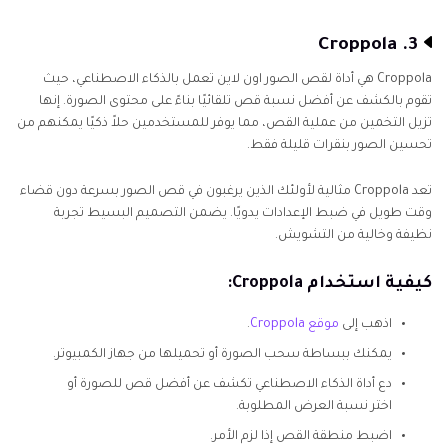
3. Croppola
Croppola هي أداة لقص الصور اون لاين تعمل بالذكاء الاصطناعي، حيث
تقوم بالكشف عن أفضل نسبة قص تلقائيًا بناءً على محتوى الصورة. إنها
تزيل التخمين من عملية القص، مما يوفر للمستخدمين حلاً ذكيًا يمكنهم من
تحسين الصور بنقرات قليلة فقط.
تعد Croppola مثالية لأولئك الذين يرغبون في قص الصور بسرعة دون قضاء
وقت طويل في ضبط الإعدادات يدويًا. يضمن التصميم البسيط تجربة
نظيفة وخالية من التشويش.
كيفية استخدام Croppola:
اذهب إلى
موقع Croppola
.
يمكنك ببساطة سحب الصورة أو تحميلها من جهاز الكمبيوتر.
دع أداة الذكاء الاصطناعي تكشف عن أفضل قص للصورة أو
اختر نسبة العرض المطلوبة.
اضبط منطقة القص إذا لزم الأمر.