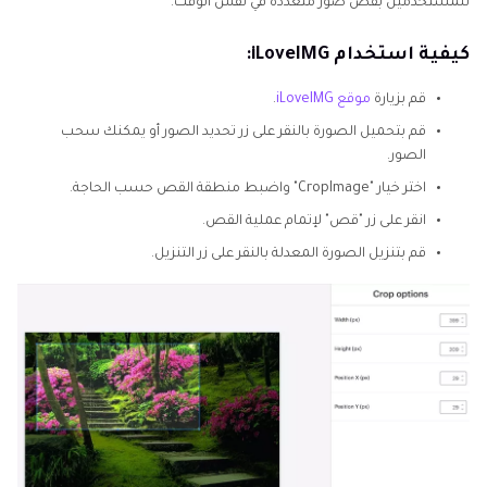
للمستخدمين بقص صور متعددة في نفس الوقت.
كيفية استخدام iLoveIMG:
قم بزيارة
موقع iLoveIMG
.
قم بتحميل الصورة بالنقر على زر تحديد الصور أو يمكنك سحب
الصور.
اختر خيار "CropImage" واضبط منطقة القص حسب الحاجة.
انقر على زر "قص" لإتمام عملية القص.
قم بتنزيل الصورة المعدلة بالنقر على زر التنزيل.