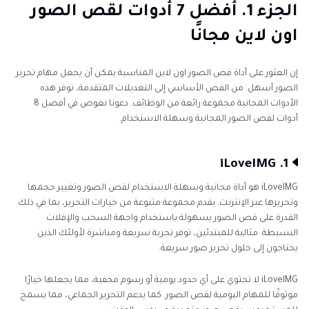
الجزء 2. كيفية قص الصور بشكل جماعي على الكمبيوتر
الجزء 1. أفضل 7 أدوات لقص الصور
الشخصي و Mac
اون لاين مجانًا
إن العثور على أداة قص الصور اون لاين المناسبة يمكن أن يجعل مهام تحرير
الصور أسهل. من القص الأساسي إلى التعديلات المتقدمة، توفر هذه
الأدوات المجانية مجموعة رائعة من الوظائف. دعونا نغوص في أفضل 8
أدوات لقص الصور المجانية وسهلة الاستخدام.
1. iLoveIMG
iLoveIMG هو أداة مجانية وسهلة الاستخدام لقص الصور وتغيير حجمها
وتحريرها عبر الإنترنت. يقدم مجموعة متنوعة من خيارات التحرير، بما في ذلك
القدرة على قص الصور بسهولة باستخدام واجهة السحب والإفلات
البسيطة. مثالية للمبتدئين، توفر تجربة سريعة ومباشرة لأولئك الذين
يحتاجون إلى حلول تحرير صور سريعة.
iLoveIMG لا تحتوي على أي حدود يومية أو رسوم مخفية، مما يجعلها خيارًا
موثوقًا للمهام اليومية لقص الصور. كما يدعم التحرير الجماعي، مما يسمح