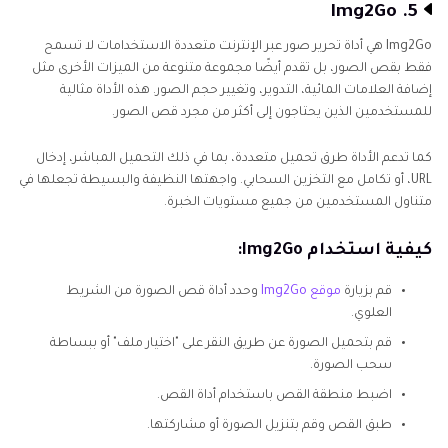
5. Img2Go
Img2Go هي أداة تحرير صور عبر الإنترنت متعددة الاستخدامات لا تسمح
فقط بقص الصور، بل تقدم أيضًا مجموعة متنوعة من الميزات الأخرى مثل
إضافة العلامات المائية، التدوير، وتغيير حجم الصور. هذه الأداة مثالية
للمستخدمين الذين يحتاجون إلى أكثر من مجرد قص الصور.
كما تدعم الأداة طرق تحميل متعددة، بما في ذلك التحميل المباشر، إدخال
URL، أو تكامل مع التخزين السحابي. واجهتها النظيفة والبسيطة تجعلها في
متناول المستخدمين من جميع مستويات الخبرة.
كيفية استخدام Img2Go:
قم بزيارة
موقع Img2Go
وحدد أداة قص الصورة من الشريط
العلوي.
قم بتحميل الصورة عن طريق النقر على "اختيار ملف" أو ببساطة
سحب الصورة.
اضبط منطقة القص باستخدام أداة القص.
طبق القص وقم بتنزيل الصورة أو مشاركتها.