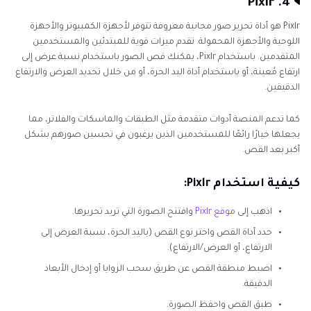
4. Pixlr
Pixlr هو أداة تحرير صور مجانية معروفة تتوفر لأجهزة الكمبيوتر والأجهزة
اللوحية والأجهزة المحمولة. تقدم ميزات قوية للمبتدئين والمستخدمين
المتقدمين. باستخدام Pixlr، يمكنك قص الصور باستخدام نسبة عرض إلى
ارتفاع مُعينة، أو باستخدام أداة اليد الحرة، أو من خلال تحديد العرض والارتفاع
الدقيقين.
كما تدعم المنصة أدوات متقدمة مثل الطبقات والماسكات والفلاتر، مما
يجعلها خيارًا رائعًا للمستخدمين الذين يرغبون في تحسين صورهم بشكل
أكبر بعد القص.
كيفية استخدام Pixlr:
اذهب إلى
موقع Pixlr
وافتتح الصورة التي تريد تحريرها.
حدد أداة القص واختر نوع القص (باليد الحرة، نسبة العرض إلى
الارتفاع، أو العرض/الارتفاع).
اضبط منطقة القص عن طريق سحب الزوايا أو إدخال الأبعاد
الدقيقة.
طبق القص واحفظ الصورة.