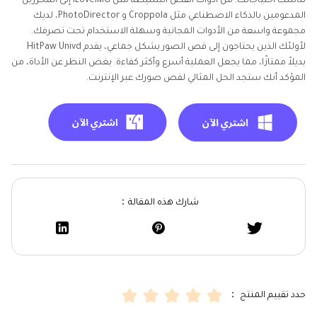
تناسب احتياجاتك. من أدوات القص البسيطة مثل iLoveIMG إلى المحررين
المدعومين بالذكاء الاصطناعي مثل Croppola و PhotoDirector، لديك
مجموعة واسعة من الأدوات المجانية وسهلة الاستخدام تحت تصرفك.
لأولئك الذين يحتاجون إلى قص الصور بشكل جماعي، يقدم HitPaw Univd
بديلاً ممتازًا، مما يجعل العملية أسرع وأكثر كفاءة. بغض النظر عن الأداة، من
المؤكد أنك ستجد الحل المثالي لقص صورك عبر الإنترنت.
شارك هذه المقالة：
حدد تقييم المنتج ：