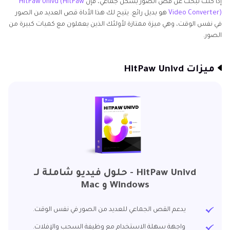
إذا كنت تبحث عن قص الصور بشكل جماعي، فإن
HitPaw Univd (HitPaw
Video Converter)
هو بديل رائع. يتيح لك هذا الأداة قص العديد من الصور
في نفس الوقت، وهي ميزة ممتازة لأولئك الذين يعملون مع كميات كبيرة من
الصور.
ميزات HitPaw Univd
HitPaw Univd - حلول فيديو شاملة لـ
Windows و Mac
يدعم القص الجماعي للعديد من الصور في نفس الوقت.
واجهة سهلة الاستخدام مع وظيفة السحب والإفلات.