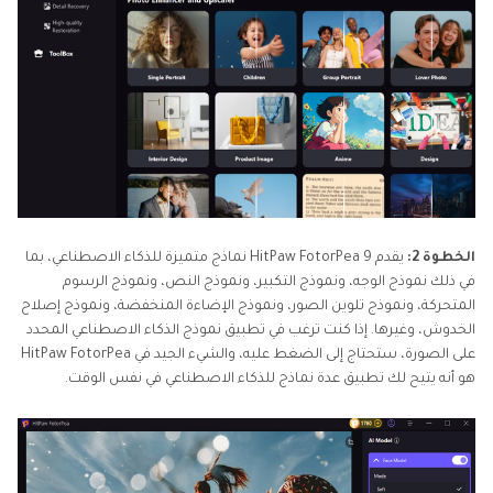
الخطوة 2:
يقدم HitPaw FotorPea 9 نماذج متميزة للذكاء الاصطناعي، بما
في ذلك نموذج الوجه، ونموذج التكبير، ونموذج النص، ونموذج الرسوم
المتحركة، ونموذج تلوين الصور، ونموذج الإضاءة المنخفضة، ونموذج إصلاح
الخدوش، وغيرها. إذا كنت ترغب في تطبيق نموذج الذكاء الاصطناعي المحدد
على الصورة، ستحتاج إلى الضغط عليه، والشيء الجيد في HitPaw FotorPea
هو أنه يتيح لك تطبيق عدة نماذج للذكاء الاصطناعي في نفس الوقت.