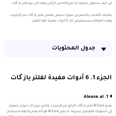
في كيف سيكون شعرك إذا تم إزالته من الرأس وهنا يأتي دور فلتر باز کات.
يمكنك التلاعب بالشعر في صورة سيلفي بفضل فلتر باز کات عبر الإنترنت،
وهذه المقالة ستستعرض لك 6 أدوات مميزة لهذا الفلتر.
جدول المحتويات
الجزء 1. 6 أدوات مفيدة لفلتر باز کات
الجزء 2. أفضل أداة لتحسين صورك باستخدام HitPaw
الجزء 1. 6 أدوات مفيدة لفلتر باز کات
FotorPea
1. Aiease.ai
يقدم AI Ease فلتر باز کات الرائع عبر الإنترنت، والذي يتيح لك تحويل شعرك
إلى أسلوبك المفضل بسرعة. ما يميز AI Ease هو أنه يقدم واجهة مستخدم