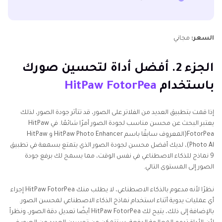
السعر:
مجاني
الجزء 2. أفضل أداة لتحسين صورك
باستخدام
HitPaw FotorPea
إذا قمت بتطبيق العديد من الفلاتر على الصور، قد تتأثر جودة الصور، لذلك
يعتبر البحث عن محسن مناسب لجودة الصور أمرًا شائعًا. في HitPaw
FotorPea(المعروف سابقًا باسم HitPaw Photo Enhancer و HitPaw
Photo Al)، لديك أفضل محسن لجودة الصور الذي يتمتع بسمعة في تطبيق
9 نماذج للذكاء الاصطناعي في نفس الوقت، مما يسمح لك برفع جودة
الصور إلى المستوى التالي.
نظرًا لأنه مدعوم بالذكاء الاصطناعي، لا يطلب منك HitPaw FotorPea إجراء
أي عمليات يدوية أثناء استخدام نماذج الذكاء الاصطناعي لمحسن الصور.
بالإضافة إلى ذلك، يتيح لك HitPaw FotorPea أيضًا تعديل دقة الصور، ونظراً