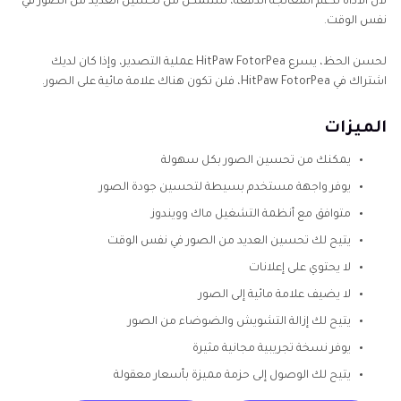
لأن الأداة تدعم المعالجة الدفعة، ستتمكن من تحسين العديد من الصور في
نفس الوقت.
لحسن الحظ، يسرع HitPaw FotorPea عملية التصدير، وإذا كان لديك
اشتراك في HitPaw FotorPea، فلن تكون هناك علامة مائية على الصور.
الميزات
يمكنك من تحسين الصور بكل سهولة
يوفر واجهة مستخدم بسيطة لتحسين جودة الصور
متوافق مع أنظمة التشغيل ماك وويندوز
يتيح لك تحسين العديد من الصور في نفس الوقت
لا يحتوي على إعلانات
لا يضيف علامة مائية إلى الصور
يتيح لك إزالة التشويش والضوضاء من الصور
يوفر نسخة تجريبية مجانية مثيرة
يتيح لك الوصول إلى حزمة مميزة بأسعار معقولة