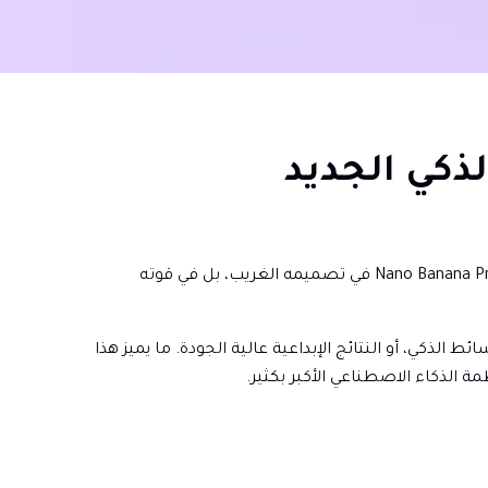
Nano Banana Pro هو أحدث ترقية في تشكيلة Nano Banana AI السريعة النمو، وقد حظي باهتمام كبير مؤخرًا. لا تكمن شعبية Nano Banana Pro في تصميمه الغريب، بل في قوته
وسائط الذكي، أو النتائج الإبداعية عالية الجودة. ما يميز هذا
ة الذكاء الاصطناعي الأكبر بكثير.