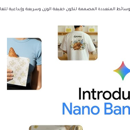
اذج توليد الصور والوسائط المتعددة المصممة لتكون خفيفة الوزن وسريعة وإبدا