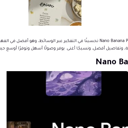
يوفر توليد الصور بسرعة أكبر بفضل بنية محسنة. يقدم Nano Banana Pro تحسينًا في الت
ة، وتفاصيل أفضل، ونسيجًا أغنى. يوفر وصولًا أسهل وتوفرًا أوسع حي