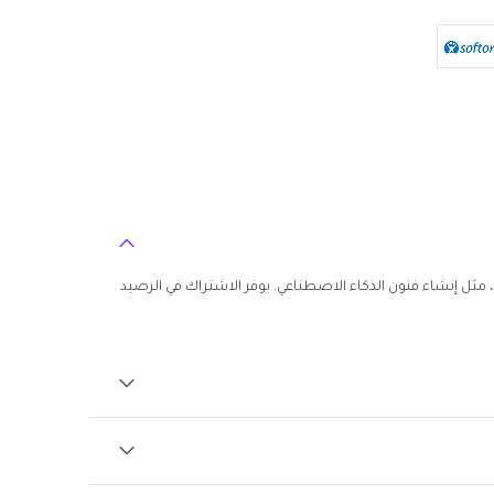
الرصيد هو عملة افتراضية في FotorPea تتيح لك الوصول إلى الميزات المتميزة. تُستخدم حصرياً لميزات الذكاء الاصطناعي المتقدمة في FotorPea، مثل إنشاء فنون الذكاء الاصطناعي. يوفر الاشتراك في الرصيد