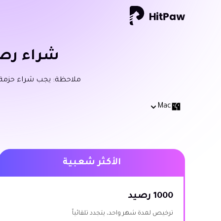
شراء رصيد HitPaw FotorPea لنظام 
ملاحظة: يجب شراء حزمة HitPaw FotorPea لنظام التشغيل Mac أولاً؛ لا يمكن شراء الرصيد أو استخدامه بدو
Mac
الأكثر شعبية
1000 رصيد
ترخيص لمدة شهر واحد، يتجدد تلقائياً