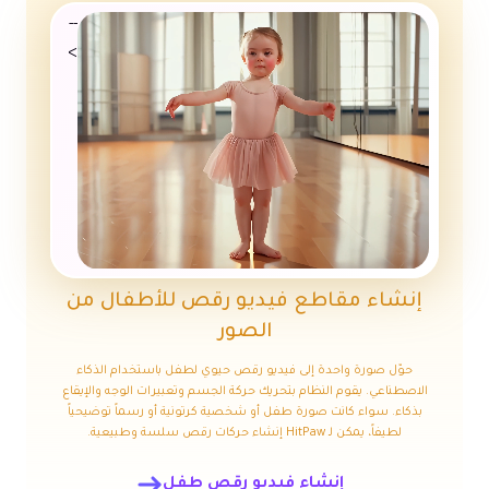
--
>
إنشاء مقاطع فيديو رقص للأطفال من
الصور
حوّل صورة واحدة إلى فيديو رقص حيوي لطفل باستخدام الذكاء
الاصطناعي. يقوم النظام بتحريك حركة الجسم وتعبيرات الوجه والإيقاع
بذكاء. سواء كانت صورة طفل أو شخصية كرتونية أو رسماً توضيحياً
لطيفاً، يمكن لـ HitPaw إنشاء حركات رقص سلسة وطبيعية.
إنشاء فيديو رقص طفل