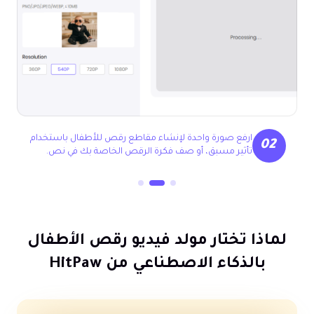
انقر فوق "توليد" ودع الذكاء الاصطناعي يقوم بتحريك حركات
03
رقص الأطفال الطبيعية، وقم بتصدير فيديو رقص الطفل على
الفور.
لماذا تختار مولد فيديو رقص الأطفال
بالذكاء الاصطناعي من HitPaw