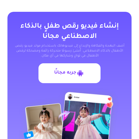
إنشاء فيديو رقص طفل بالذكاء
الاصطناعي مجانًا
أضف البهجة والفكاهة والإبداع إلى فيديوهاتك باستخدام مولد فيديو رقص
الأطفال بالذكاء الاصطناعي. أنشئ رسومًا متحركة رائعة ومضحكة لرقص
الأطفال في ثوانٍ وشاركها في أي مكان.
جربه مجانًا